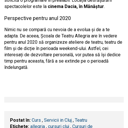
solicită o programare în prealabil. Locația desfășurării
spectacolelor este la
cinema Dacia, în Mănăștur
.
Perspective pentru anul 2020
Nimic nu se compară cu nevoia de a evolua și de a te
adapta. De aceea, Școala de Teatru Allegria are în vedere
pentru anul 2020 să organizeze ateliere de teatru, teatru de
film și de dicție în perioada weekend-ului. Astfel, cei
interesați de dezvoltare personală, vor putea să își dedice
timp pentru aceasta, fără a se extinde pe o perioadă
îndelungată.
Postat în:
Curs
,
Servicii in Cluj
,
Teatru
Etichete:
allegria
,
cursuri cluj
,
Cursuri de