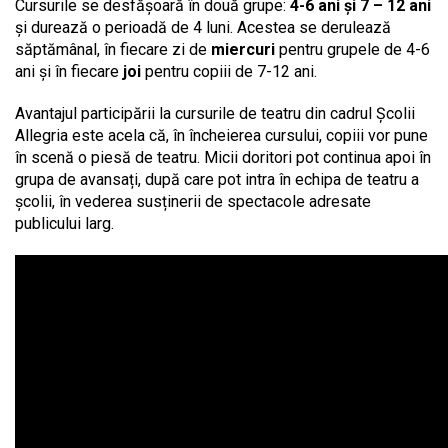
Cursurile se desfășoară în două grupe:
4-6 ani și 7 – 12 ani
și durează o perioadă de 4 luni. Acestea se derulează
săptămânal, în fiecare zi de
miercuri
pentru grupele de 4-6
ani și în fiecare
joi
pentru copiii de 7-12 ani.
Avantajul participării la cursurile de teatru din cadrul Școlii
Allegria este acela că, în încheierea cursului, copiii vor pune
în scenă o piesă de teatru. Micii doritori pot continua apoi în
grupa de avansați, după care pot intra în echipa de teatru a
școlii, în vederea susținerii de spectacole adresate
publicului larg.