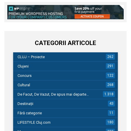
CATEGORII ARTICOLE
CLUJ – Proiecte
262
Clujeni
291
Concurs
122
Cultural
268
De Facut, De Vazut, De spus mai departe…
1.318
Destinații
43
Fără categorie
11
LIFESTYLE Cluj.com
180