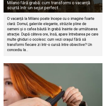
Milano fără grabă: cum transformi o vacanță
scurtă într-un sejur perfect
O vacanță la Milano poate începe cu o imagine foarte
clară: Domul, galeriile elegante, străzile pline de
oameni și o cafea băută în grabă înainte de următoarea
atracție. După câteva ore, însă, apare întrebarea pe care
multe ghiduri o ocolesc: cum vezi orașul fără să
transformi fiecare zi într-o cursă între obiective? Un
concediu la…