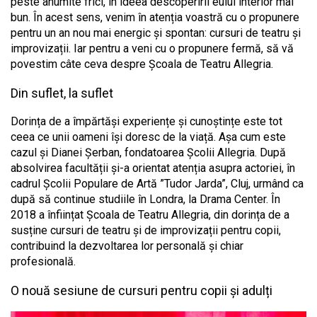
peste anumite frici, în ideea descoperirii eului interior mai
bun. În acest sens, venim în atenția voastră cu o propunere
pentru un an nou mai energic și spontan: cursuri de teatru și
improvizații. Iar pentru a veni cu o propunere fermă, să vă
povestim câte ceva despre Școala de Teatru Allegria.
Din suflet, la suflet
Dorința de a împărtăși experiențe și cunoștințe este tot
ceea ce unii oameni își doresc de la viață. Așa cum este
cazul și Dianei Șerban, fondatoarea Școlii Allegria. După
absolvirea facultății și-a orientat atenția asupra actoriei, în
cadrul Școlii Populare de Artă ”Tudor Jarda”, Cluj, urmând ca
după să continue studiile în Londra, la Drama Center. În
2018 a înființat Școala de Teatru Allegria, din dorința de a
susține cursuri de teatru și de improvizații pentru copii,
contribuind la dezvoltarea lor personală și chiar
profesională.
O nouă sesiune de cursuri pentru copii și adulți