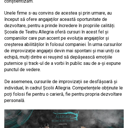
conștientizăm.
Unele firme s-au convins de acestea și prin urmare, au
început să ofere angajaților această oportunitate de
dezvoltare, pentru a prinde încredere în propriile calități.
Școala de Teatru Allegria oferă cursuri în acest fel și
companiilor care pun accent pe evoluția angajaților și
creșterea abilităților în folosul companiei. În urma cursurilor
de improvizație angajații devin mai spontani și mai uniți ca
echipă, mulți dintre ei reușind să depășească emoțiile
puternice și track-ul de a vorbi în public sau de a-și expune
punctul de vedere.
De asemenea, cursurile de improvizații se desfășoară și
individual, în cadrul Școlii Allegria. Competențele obținute le
poți folosi fie pentru o carieră, fie pentru propria dezvoltare
personală.