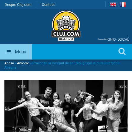
Despre Cluj.com
Contact
Menu
Acasă
»
Articole
»
Provocări la început de an | Noi grupe la cursurile Școlii
Allegria