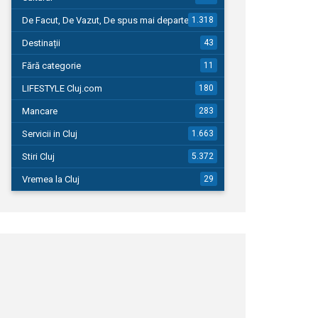
De Facut, De Vazut, De spus mai departe…
1.318
Destinații
43
Fără categorie
11
LIFESTYLE Cluj.com
180
Mancare
283
Servicii in Cluj
1.663
Stiri Cluj
5.372
Vremea la Cluj
29