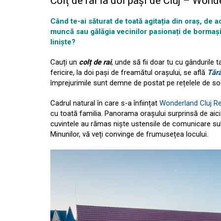
Colț de rai la doi pași de Cluj – Wond
Când te-ai săturat de toată agitația din oraș, de a
muncă sau gălăgia vecinilor pasionați de bormași
liniște?
Cauți un
colț de rai
, unde să fii doar tu cu gândurile t
fericire, la doi pași de freamătul orașului, se află
Tăr
împrejurimile sunt demne de postat pe rețelele de soc
Cadrul natural în care s-a înființat
Wonderland Cluj R
cu toată familia. Panorama orașului surprinsă de ai
cuvintele au rămas niște ustensile de comunicare sub
Minunilor, vă veți convinge de frumusețea locului.