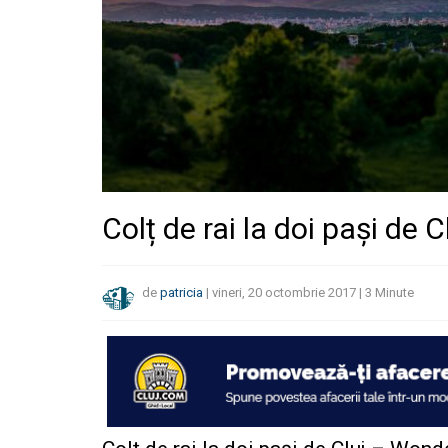
Colț de rai la doi pași de
de
patricia
|
vineri, 20 octombrie 2017
|
3
Minute