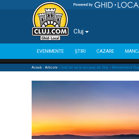
Cluj
EVENIMENTE
ȘTIRI
CAZARE
MANC
Acasă
»
Articole
»
Colț de rai la doi pași de Cluj – Wonderland Clu