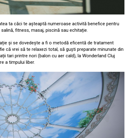
nătatea ta căci te așteaptă numeroase activită benefice pentru
salină, fitness, masaj, piscină sau echitație.
erație și se dovedește a fi o metodă eficentă de tratament
fie că vrei să te relaxezi total, să guști preparate minunate din
ii tari printre nori (balon cu aer cald), la Wonderland Cluj
 a timpului liber.