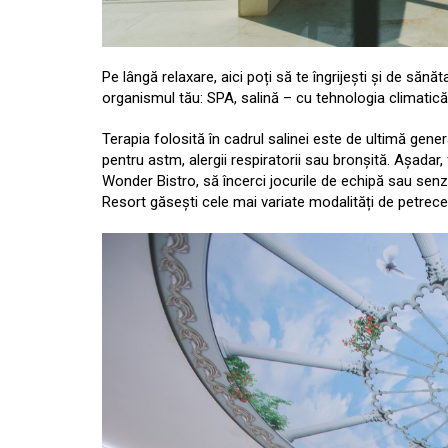
Pe lângă relaxare, aici poți să te îngrijești și de să
organismul tău: SPA, salină – cu tehnologia climatică 
Terapia folosită în cadrul salinei este de ultimă gen
pentru astm, alergii respiratorii sau bronșită. Așadar, 
Wonder Bistro, să încerci jocurile de echipă sau senzaț
Resort găsești cele mai variate modalități de petrecere