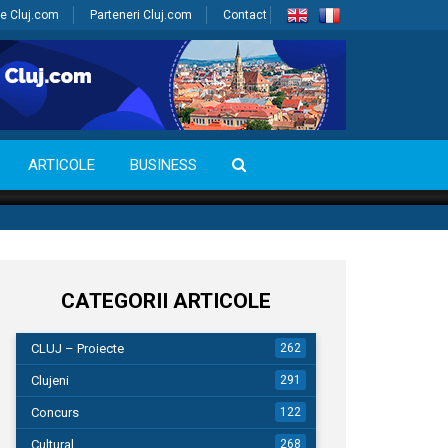
e Cluj.com
Parteneri Cluj.com
Contact
ARTICOLE
BUSINESS
CATEGORII ARTICOLE
CLUJ – Proiecte
262
Clujeni
291
Concurs
122
Cultural
268