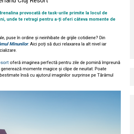
erland Cluj Resort
drenalina provocată de task-urile primite la locul de
ni, unde te retragi pentru a-ți oferi câteva momente de
ale, puse în ordine și neinhibate de grijile cotidiene? Din
âmul Minunilor
. Aici poți să duci relaxarea la alt nivel iar
ializare.
esort
oferă imaginea perfectă pentru zile de pomină împreună
ci generează momente magice și clipe de neuitat. Poate
estimate însă cu ajutorul imaginilor surprinse pe Tărâmul