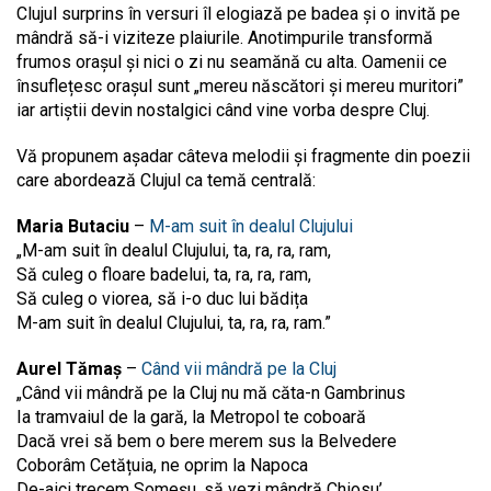
Clujul surprins în versuri îl elogiază pe badea și o invită pe
mândră să-i viziteze plaiurile. Anotimpurile transformă
frumos orașul și nici o zi nu seamănă cu alta. Oamenii ce
însuflețesc orașul sunt „mereu născători și mereu muritori”
iar artiștii devin nostalgici când vine vorba despre Cluj.
Vă propunem așadar câteva melodii și fragmente din poezii
care abordează Clujul ca temă centrală:
Maria Butaciu
–
M-am suit în dealul Clujului
„M-am suit în dealul Clujului, ta, ra, ra, ram,
Să culeg o floare badelui, ta, ra, ra, ram,
Să culeg o viorea, să i-o duc lui bădița
M-am suit în dealul Clujului, ta, ra, ra, ram.”
Aurel Tămaș
–
Când vii mândră pe la Cluj
„Când vii mândră pe la Cluj nu mă căta-n Gambrinus
Ia tramvaiul de la gară, la Metropol te coboară
Dacă vrei să bem o bere merem sus la Belvedere
Coborâm Cetățuia, ne oprim la Napoca
De-aici trecem Someșu, să vezi mândră Chiosu’