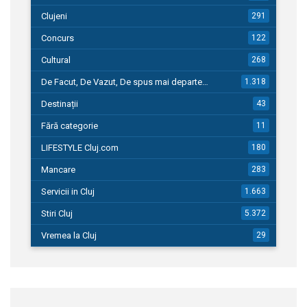
Clujeni
291
Concurs
122
Cultural
268
De Facut, De Vazut, De spus mai departe…
1.318
Destinații
43
Fără categorie
11
LIFESTYLE Cluj.com
180
Mancare
283
Servicii in Cluj
1.663
Stiri Cluj
5.372
Vremea la Cluj
29