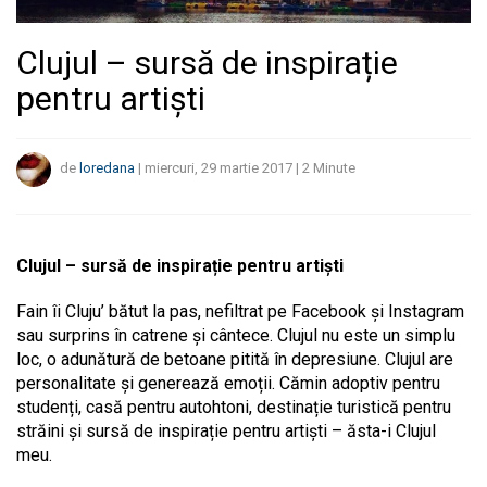
Clujul – sursă de inspirație
pentru artiști
de
loredana
|
miercuri, 29 martie 2017
|
2
Minute
Clujul – sursă de inspirație pentru artiști
Fain îi Cluju’ bătut la pas, nefiltrat pe Facebook și Instagram
sau surprins în catrene și cântece. Clujul nu este un simplu
loc, o adunătură de betoane pitită în depresiune. Clujul are
personalitate și generează emoții. Cămin adoptiv pentru
studenți, casă pentru autohtoni, destinație turistică pentru
străini și sursă de inspirație pentru artiști – ăsta-i Clujul
meu.