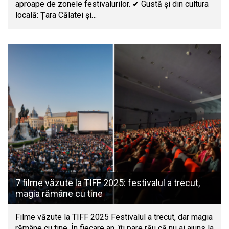
aproape de zonele festivalurilor. ✔ Gustă și din cultura
locală: Țara Călatei și…
7 filme văzute la TIFF 2025: festivalul a trecut,
magia rămâne cu tine
Filme văzute la TIFF 2025 Festivalul a trecut, dar magia
rămâne cu tine. În fiecare an, îți pare rău că nu ai ajuns la