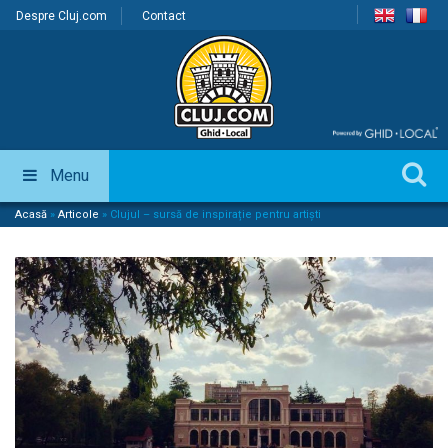
Despre Cluj.com
Contact
Menu
Acasă
»
Articole
»
Clujul – sursă de inspirație pentru artiști