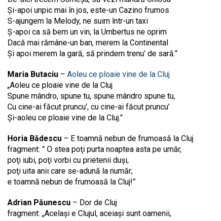
Și-apoi unpic mai în jos, este-un Cazino frumos
S-ajungem la Melody, ne suim într-un taxi
Ș-apoi ca să bem un vin, la Umbertus ne oprim
Dacă mai rămâne-un ban, merem la Continental
Și apoi merem la gară, să prindem trenu’ de sară.”
Maria Butaciu
–
Aoleu ce ploaie vine de la Cluj
„Aoleu ce ploaie vine de la Cluj
Spune mândro, spune tu, spune mândro spune tu,
Cu cine-ai făcut pruncu’, cu cine-ai făcut pruncu’
Și-aoleu ce ploaie vine de la Cluj.”
Horia Bădescu
– E toamnă nebun de frumoasă la Cluj
fragment: ” O stea poţi purta noaptea asta pe umăr,
poţi iubi, poţi vorbi cu prietenii duşi,
poţi uita anii care se-adună la număr;
e toamnă nebun de frumoasă la Cluj!”
Adrian Păunescu
– Dor de Cluj
fragment: „Același e Clujul, aceiași sunt oamenii,