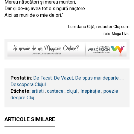
Mereu născători și mereu muritori,
Dar și de-aș avea tot o singură naștere
Aici aș muri de o mie de ori.”
Loredana Giță, redactor Cluj.com
foto: Moga Liviu
Postat în:
De Facut, De Vazut, De spus mai departe...
,
Descopera Clujul
Etichete:
artisti
,
cantece
,
clujul
,
Inspirație
,
poezie
despre Cluj
ARTICOLE SIMILARE