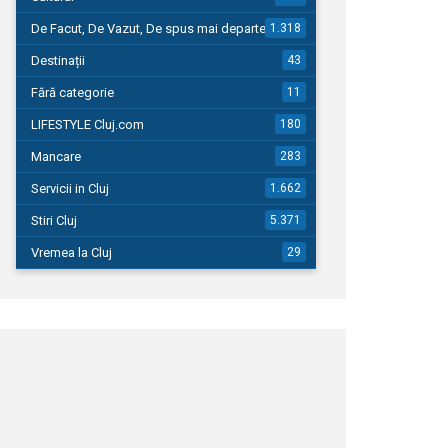
De Facut, De Vazut, De spus mai departe…
1.318
Destinații
43
Fără categorie
11
LIFESTYLE Cluj.com
180
Mancare
283
Servicii in Cluj
1.662
Stiri Cluj
5.371
Vremea la Cluj
29