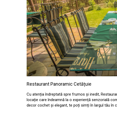
Restaurant Panoramic Cetățuie
Cu atenția îndreptată spre frumos și inedit, Restaura
locație care îndeamnă la o experiență senzorială com
decor cochet și elegant, te poți simți în largul tău în