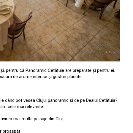
luși, pentru că Panoramic Cetățuie are preparate și pentru ei.
 bucura de arome intense și gusturi plăcute.
ie când pot vedea Clujul panoramic și de pe Dealul Cetățuia?
răm cele mai relevante:
ivirea mai multe peisaje din Cluj
aer proaspăt