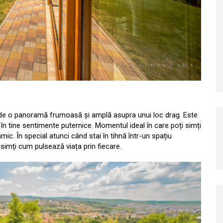
 de o panoramă frumoasă și amplă asupra unui loc drag. Este
n tine sentimente puternice. Momentul ideal în care poți simți
ic. În special atunci când stai în tihnă într-un spațiu
ă simți cum pulsează viața prin fiecare.