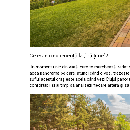
Ce este o experiență la „înălțime”?
Un moment unic din viață, care te marchează, redat
acea panoramă pe care, atunci când o vezi, trezește î
suflul acestui oraș este acela când vezi Clujul panoram
confortabil și ai timp să analizezi fiecare arteră și s