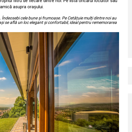
opriul filtru de fiecare dintre noi. Pe lista oricărui locuitor sau
oramică asupra orașului.
 Îndeosebi cele bune și frumoase. Pe Cetățuie mulți dintre noi au
 pași se află un loc elegant și confortabil, ideal pentru rememorarea