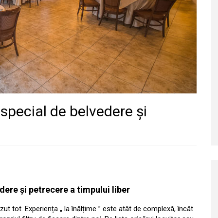
special de belvedere și
dere și petrecere a timpului liber
ăzut tot. Experiența „ la înălțime ” este atât de complexă, încât