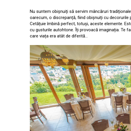
Nu suntem obișnuiți să servim mâncăruri tradiționale
oarecum, o discrepanță, fiind obișnuiți cu decorurile
Cetățuie îmbină perfect, totuși, aceste elemente. Este
cu gusturile autohtone. Îți provoacă imaginația. Te fa
care viața era atât de diferită…