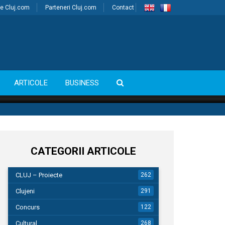
e Cluj.com
Parteneri Cluj.com
Contact
ARTICOLE
BUSINESS
CATEGORII ARTICOLE
CLUJ – Proiecte
262
Clujeni
291
Concurs
122
Cultural
268