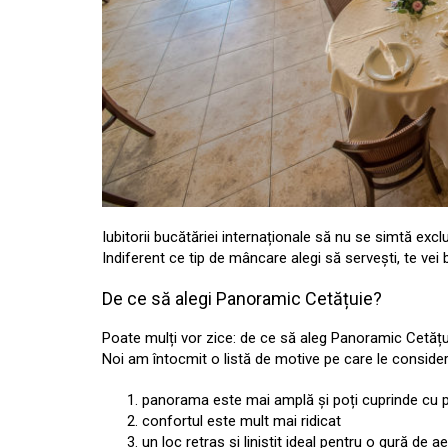
Iubitorii bucătăriei internaționale să nu se simtă exc
Indiferent ce tip de mâncare alegi să servești, te vei
De ce să alegi Panoramic Cetățuie?
Poate mulți vor zice: de ce să aleg Panoramic Cetățu
Noi am întocmit o listă de motive pe care le conside
panorama este mai amplă și poți cuprinde cu pr
confortul este mult mai ridicat
un loc retras și liniștit ideal pentru o gură de 