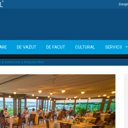
Despr
ARE
DE VAZUT
DE FACUT
CULTURAL
SERVICII
și petrecere a timpului liber