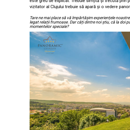
este greu de explicat. Trebuie simțită și trecută prin pr
vizitator al Clujului trebuie să apară și o vedere pan
Tare ne mai place să vă împărtășim experiențele noastre.
legat relații frumoase. Dar câți dintre noi știu, că la doi
momentelor speciale?