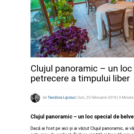
Clujul panoramic – un loc 
petrecere a timpului liber
de
Teodora Lipciuc
|
luni, 25 februarie 2019
|
3
Minute
Clujul panoramic – un loc special de belve
Dacă ai fost pe aici și ai văzut Clujul panoramic, ai v