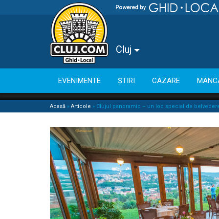
Cluj
EVENIMENTE
ȘTIRI
CAZARE
MANC
Acasă
»
Articole
»
Clujul panoramic – un loc special de belvedere 