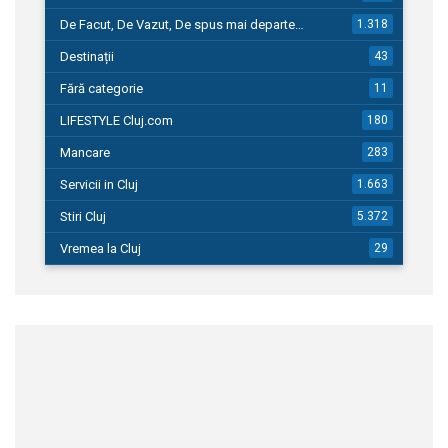
De Facut, De Vazut, De spus mai departe…
1.318
Destinații
43
Fără categorie
11
LIFESTYLE Cluj.com
180
Mancare
283
Servicii in Cluj
1.663
Stiri Cluj
5.372
Vremea la Cluj
29