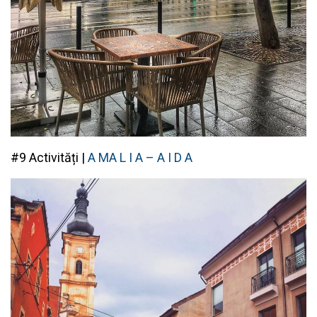
#9 Activități |
A MA L I A – A I D A