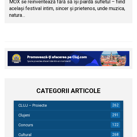
MOX se reinventează fără să își piardă sufletul – fiind
același festival intim, sincer și prietenos, unde muzica,
natura…
CATEGORII ARTICOLE
CLUJ – Proiecte
262
Clujeni
291
Concurs
122
Cultural
268