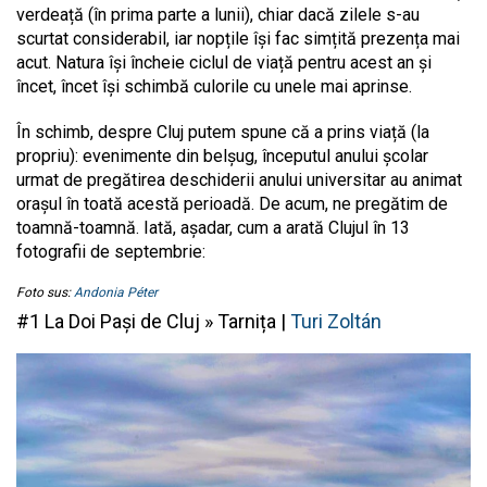
verdeață (în prima parte a lunii), chiar dacă zilele s-au
scurtat considerabil, iar nopțile își fac simțită prezența mai
acut. Natura își încheie ciclul de viață pentru acest an și
încet, încet își schimbă culorile cu unele mai aprinse.
În schimb, despre Cluj putem spune că a prins viață (la
propriu): evenimente din belșug, începutul anului școlar
urmat de pregătirea deschiderii anului universitar au animat
orașul în toată acestă perioadă. De acum, ne pregătim de
toamnă-toamnă. Iată, așadar, cum a arată Clujul în 13
fotografii de septembrie:
Foto sus:
Andonia Péter
#1 La Doi Pași de Cluj » Tarnița |
Turi Zoltán