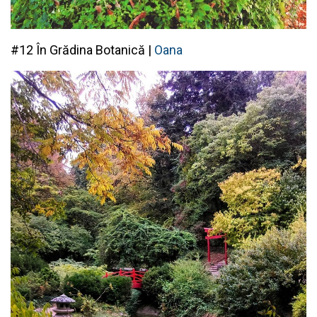
#12 În Grădina Botanică |
Oana