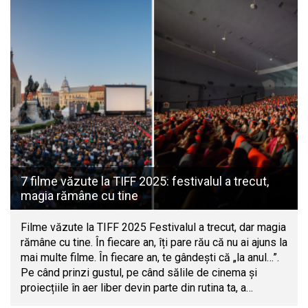
7 filme văzute la TIFF 2025: festivalul a trecut,
magia rămâne cu tine
Filme văzute la TIFF 2025 Festivalul a trecut, dar magia
rămâne cu tine. În fiecare an, îți pare rău că nu ai ajuns la
mai multe filme. În fiecare an, te gândești că „la anul…”.
Pe când prinzi gustul, pe când sălile de cinema și
proiecțiile în aer liber devin parte din rutina ta, a…