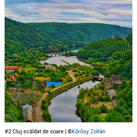
#2 Cluj scăldat de soare | ©
Kőrősy Zoltàn