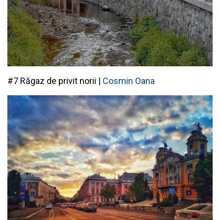
#7 Răgaz de privit norii |
Cosmin Oana