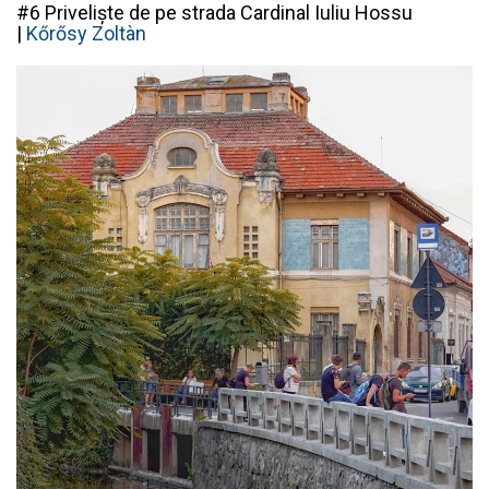
#6 Priveliște de pe strada Cardinal Iuliu Hossu
|
Kőrősy Zoltàn