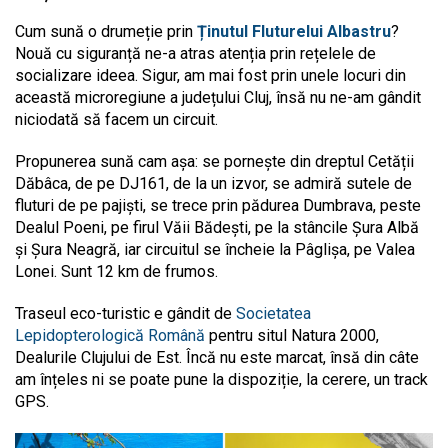
Cum sună o drumeție prin
Ținutul Fluturelui Albastru
?
Nouă cu siguranță ne-a atras atenția prin rețelele de
socializare ideea. Sigur, am mai fost prin unele locuri din
această microregiune a județului Cluj, însă nu ne-am gândit
niciodată să facem un circuit.
Propunerea sună cam așa: se pornește din dreptul Cetății
Dăbâca, de pe DJ161, de la un izvor, se admiră sutele de
fluturi de pe pajiști, se trece prin pădurea Dumbrava, peste
Dealul Poeni, pe firul Văii Bădești, pe la stâncile Șura Albă
și Șura Neagră, iar circuitul se încheie la Pâglișa, pe Valea
Lonei. Sunt 12 km de frumos.
Traseul eco-turistic e gândit de
Societatea
Lepidopterologică Română
pentru situl Natura 2000,
Dealurile Clujului de Est. Încă nu este marcat, însă din câte
am înțeles ni se poate pune la dispoziție, la cerere, un track
GPS.