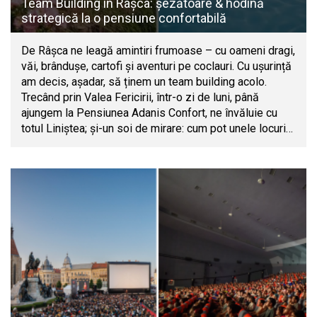
Team Building în Râșca: șezătoare & hodină
strategică la o pensiune confortabilă
De Râșca ne leagă amintiri frumoase – cu oameni dragi,
văi, brândușe, cartofi și aventuri pe coclauri. Cu ușurință
am decis, așadar, să ținem un team building acolo.
Trecând prin Valea Fericirii, într-o zi de luni, până
ajungem la Pensiunea Adanis Confort, ne învăluie cu
totul Liniștea; și-un soi de mirare: cum pot unele locuri…