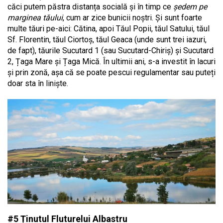
căci putem păstra distanța socială și în timp ce
ședem pe
marginea tăului
, cum ar zice bunicii noștri. Și sunt foarte
multe tăuri pe-aici: Cătina, apoi Tăul Popii, tăul Satului, tăul
Sf. Florentin, tăul Ciortoș, tăul Geaca (unde sunt trei iazuri,
de fapt), tăurile Sucutard 1 (sau Sucutard-Chiriș) și Sucutard
2, Țaga Mare și Țaga Mică. În ultimii ani, s-a investit în lacuri
și prin zonă, așa că se poate pescui regulamentar sau puteți
doar sta în liniște.
#5 Ținutul Fluturelui Albastru