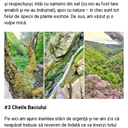
și respectuoși, întâi cu oamenii din sat (cu noi au fost tare
amabili și ne-au îndrumat), apoi cu natura – în chei sunt tot
felul de specii de plante exotice. De sus, am văzut și o
vulpe mică.
#3 Cheile Baciului
Pe-aici am ajuns înaintea stării de urgență și ne-am zis că
neapărat trebuie să revenim de îndată ce va înverzi totul.