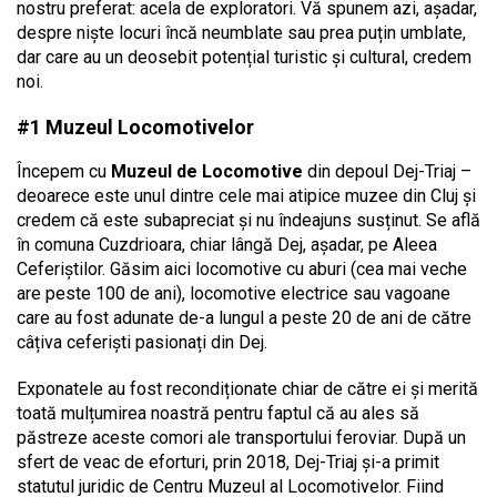
nostru preferat: acela de exploratori. Vă spunem azi, așadar,
despre niște locuri încă neumblate sau prea puțin umblate,
dar care au un deosebit potențial turistic și cultural, credem
noi.
#1 Muzeul Locomotivelor
Începem cu
Muzeul de Locomotive
din depoul Dej-Triaj –
deoarece este unul dintre cele mai atipice muzee din Cluj și
credem că este subapreciat și nu îndeajuns susținut. Se află
în comuna Cuzdrioara, chiar lângă Dej, așadar, pe Aleea
Ceferiștilor. Găsim aici locomotive cu aburi (cea mai veche
are peste 100 de ani), locomotive electrice sau vagoane
care au fost adunate de-a lungul a peste 20 de ani de către
câțiva ceferiști pasionați din Dej.
Exponatele au fost recondiționate chiar de către ei și merită
toată mulțumirea noastră pentru faptul că au ales să
păstreze aceste comori ale transportului feroviar. După un
sfert de veac de eforturi, prin 2018, Dej-Triaj și-a primit
statutul juridic de Centru Muzeul al Locomotivelor. Fiind