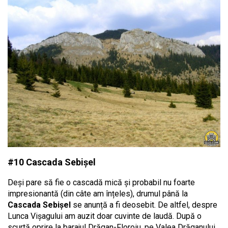
#10 Cascada Sebișel
Deși pare să fie o cascadă mică și probabil nu foarte
impresionantă (din câte am înțeles), drumul până la
Cascada Sebișel
se anunță a fi deosebit. De altfel, despre
Lunca Vișagului am auzit doar cuvinte de laudă. După o
scurtă oprire la barajul Drăgan-Floroiu, pe Valea Drăganului,