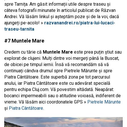
spre Tarnița. Am găsit informații utile despre traseu și
câteva fotografii minunate în articolul publicat de Răzvan
Andrei. Vă lăsăm linkul și așteptăm poze și de la voi, dacă
ajungeți pe-acolo! »
razvanandrei.ro/piatra-lui-lucaci-
traseu-tarnita
#7 Muntele Mare
Credem cu tărie că
Muntele Mare
este prea puțin știut sau
explorat de clujeni. Mulți dintre voi mergeți până la Buscat,
de obicei pe timpul iernii. Însă vă recomandăm să vă
continuați cândva drumul spre Pietrele Mărunte și spre
Piatra Cântătoare. Este superbă zona pe tot parcursul
anului, iar Piatra Cântătoare este cu adevărat specială
pentru echipa Cluj.com. Vă povestim altădată. Neapărat:
bocanci impermeabili sau o atitudine voioasă, indiferent de
vreme. Vă lăsăm aici coordonatele GPS »
Pietrele Mărunte
și
Piatra Cântătoare
.