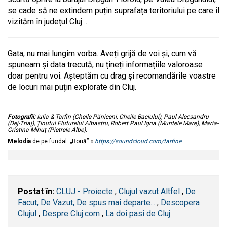
se cade să ne extindem puțin suprafața teritoriului pe care îl
vizităm în județul Cluj…
Gata, nu mai lungim vorba. Aveți grijă de voi și, cum vă
spuneam și data trecută, nu țineți informațiile valoroase
doar pentru voi. Așteptăm cu drag și recomandările voastre
de locuri mai puțin explorate din Cluj.
Fotografii:
Iulia & Tarfin (Cheile Păniceni, Cheile Baciului),
Paul Alecsandru
(Dej-Triaj), Ținutul Fluturelui Albastru, Robert Paul Igna (Muntele Mare), Maria-
Cristina Mihuț (Pietrele Albe).
Melodia
de pe fundal: „Rouă”
»
https://soundcloud.com/tarfine
Postat în:
CLUJ - Proiecte
,
Clujul vazut Altfel
,
De
Facut, De Vazut, De spus mai departe...
,
Descopera
Clujul
,
Despre Cluj.com
,
La doi pasi de Cluj