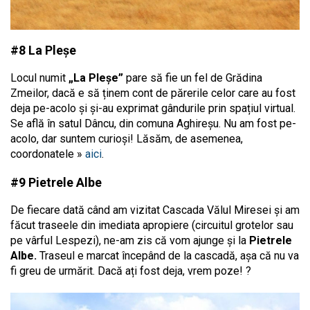
#8 La Pleșe
Locul numit
„La Pleșe”
pare să fie un fel de Grădina
Zmeilor, dacă e să ținem cont de părerile celor care au fost
deja pe-acolo și și-au exprimat gândurile prin spațiul virtual.
Se află în satul Dâncu, din comuna Aghireșu. Nu am fost pe-
acolo, dar suntem curioși! Lăsăm, de asemenea,
coordonatele »
aici
.
#9 Pietrele Albe
De fiecare dată când am vizitat Cascada Vălul Miresei și am
făcut traseele din imediata apropiere (circuitul grotelor sau
pe vârful Lespezi), ne-am zis că vom ajunge și la
Pietrele
Albe.
Traseul e marcat începând de la cascadă, așa că nu va
fi greu de urmărit. Dacă ați fost deja, vrem poze! ?