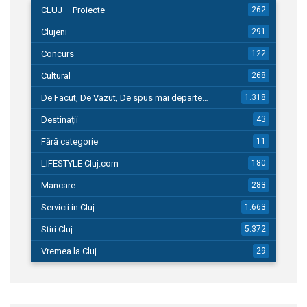
CLUJ – Proiecte
262
Clujeni
291
Concurs
122
Cultural
268
De Facut, De Vazut, De spus mai departe…
1.318
Destinații
43
Fără categorie
11
LIFESTYLE Cluj.com
180
Mancare
283
Servicii in Cluj
1.663
Stiri Cluj
5.372
Vremea la Cluj
29