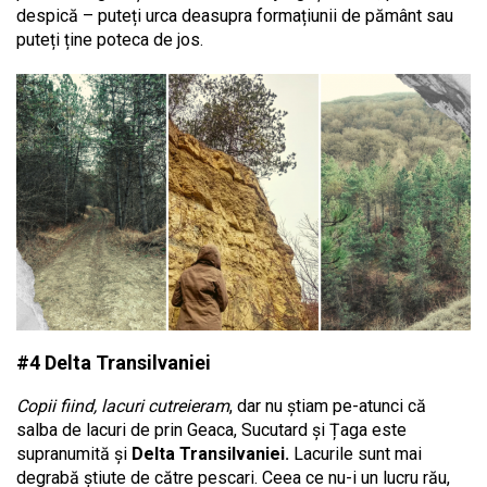
despică – puteți urca deasupra formațiunii de pământ sau
puteți ține poteca de jos.
#4 Delta Transilvaniei
Copii fiind, lacuri cutreieram
, dar nu știam pe-atunci că
salba de lacuri de prin Geaca, Sucutard și Țaga este
supranumită și
Delta Transilvaniei.
Lacurile sunt mai
degrabă știute de către pescari. Ceea ce nu-i un lucru rău,