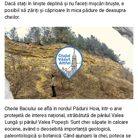
Dacă stați în liniște deplină și nu faceți mișcări bruște, e
posibil să zăriți și căprioare în mica pădure de deasupra
cheilor.
Cheile Baciului se află în nordul Pădurii Hoia, într-o arie
protejată de interes național, străbătută de pârâul Valea
Lungă și pârâul Valea Popești. Sunt chei săpate în calcare
eocene, având o deosebită importanță geologică,
paleontologică și botanică. Când ajungeți la chei, poteca se