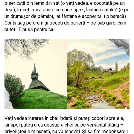
bisericuță din lemn din sat (o veți vedea, e cocoțată pe un
deal), treceți mica punte ce duce spre „fântâna satului” (e pe
un drumușor de pământ, iar fântâna e acoperită, tip baracă).
Continuați pe drum și treceți de barieră – pe sub gard, cum
puteți. E pusă pentru cai.
Veți vedea intrarea în chei îndată și puteți coborî spre ele,
iar apoi puteți urca deasupra cheilor, pe versantul stâng –
priveliștea e minunată, nu vă leneviți. Și să fim responsabili