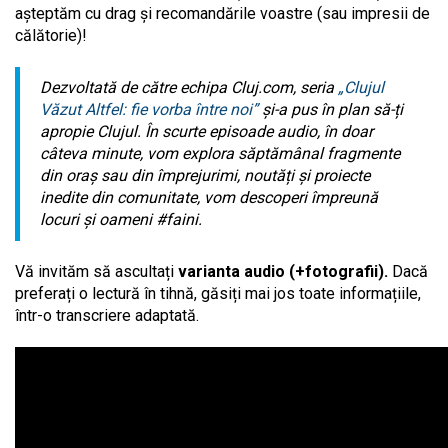
așteptăm cu drag și recomandările voastre (sau impresii de
călătorie)!
Dezvoltată de către echipa Cluj.com, seria
„Clujul
Văzut Altfel: fie vorba între noi”
și-a pus în plan să-ți
apropie Clujul. În scurte episoade audio, în doar
câteva minute, vom explora săptămânal fragmente
din oraș sau din împrejurimi, noutăți și proiecte
inedite din comunitate, vom descoperi împreună
locuri și oameni #faini.
Vă invităm să ascultați
varianta audio (+fotografii).
Dacă
preferați o lectură în tihnă, găsiți mai jos toate informațiile,
într-o transcriere adaptată.