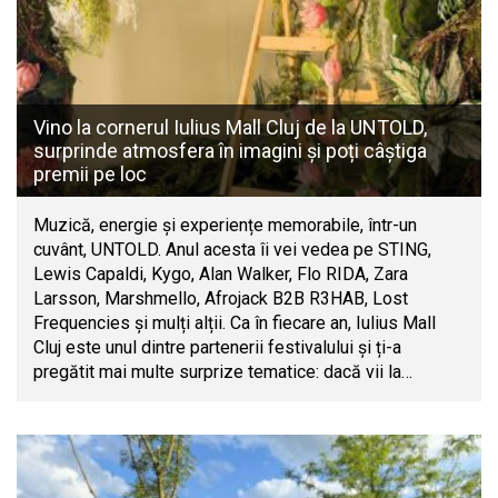
Vino la cornerul Iulius Mall Cluj de la UNTOLD,
surprinde atmosfera în imagini și poți câștiga
premii pe loc
Muzică, energie și experiențe memorabile, într-un
cuvânt, UNTOLD. Anul acesta îi vei vedea pe STING,
Lewis Capaldi, Kygo, Alan Walker, Flo RIDA, Zara
Larsson, Marshmello, Afrojack B2B R3HAB, Lost
Frequencies și mulți alții. Ca în fiecare an, Iulius Mall
Cluj este unul dintre partenerii festivalului și ți-a
pregătit mai multe surprize tematice: dacă vii la…