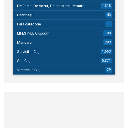
De Facut, De Vazut, De spus mai departe…
1.318
Destinații
43
Fără categorie
11
LIFESTYLE Cluj.com
180
Mancare
283
Servicii in Cluj
1.663
Stiri Cluj
5.371
Vremea la Cluj
29