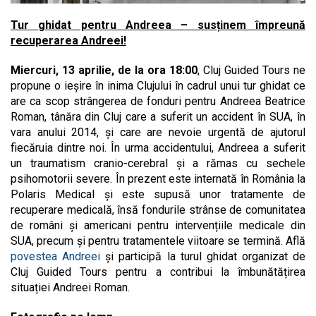
Tur ghidat pentru Andreea – susținem împreună
recuperarea Andreei!
Miercuri, 13 aprilie, de la ora 18:00
, Cluj Guided Tours ne
propune o ieșire în inima Clujului în cadrul unui tur ghidat ce
are ca scop strângerea de fonduri pentru Andreea Beatrice
Roman, tânăra din Cluj care a suferit un accident în SUA, în
vara anului 2014, și care are nevoie urgentă de ajutorul
fiecăruia dintre noi. În urma accidentului, Andreea a suferit
un traumatism cranio-cerebral și a rămas cu sechele
psihomotorii severe. În prezent este internată în România la
Polaris Medical și este supusă unor tratamente de
recuperare medicală, însă fondurile strânse de comunitatea
de români și americani pentru intervențiile medicale din
SUA, precum și pentru tratamentele viitoare se termină. Află
povestea Andreei
și participă la turul ghidat organizat de
Cluj Guided Tours pentru a contribui la îmbunătățirea
situației Andreei Roman.