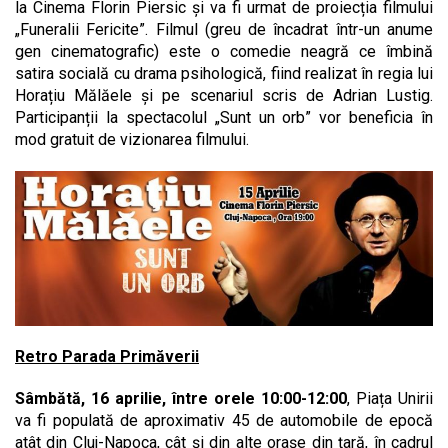
la Cinema Florin Piersic și va fi urmat de proiecția filmului
„Funeralii Fericite”. Filmul (greu de încadrat într-un anume
gen cinematografic) este o comedie neagră ce îmbină
satira socială cu drama psihologică, fiind realizat în regia lui
Horațiu Mălăele și pe scenariul scris de Adrian Lustig.
Participanții la spectacolul „Sunt un orb” vor beneficia în
mod gratuit de vizionarea filmului.
Retro Parada Primăverii
Sâmbătă, 16 aprilie, între orele 10:00-12:00
, Piața Unirii
va fi populată de aproximativ 45 de automobile de epocă
atât din Cluj-Napoca, cât și din alte orașe din țară, în cadrul