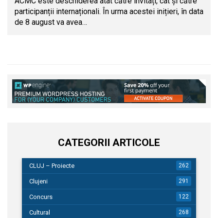
ACMC este deschiderea atât către invitați, cât și către
participanții internaționali. În urma acestei inițieri, în data
de 8 august va avea…
CATEGORII ARTICOLE
CLUJ – Proiecte
262
Clujeni
291
Concurs
122
Cultural
268