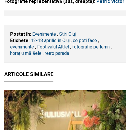
Fotografie reprezentativă (sus, dreapta):
Petric Victor
Postat în:
Evenimente
,
Stiri Cluj
Etichete:
12-18 aprilie în Cluj
,
ce poti face
,
evenimente
,
Festivalul Altfel
,
fotografie pe lemn
,
horațiu mălăele
,
retro parada
ARTICOLE SIMILARE