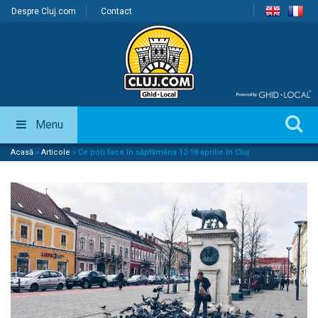
Despre Cluj.com
Contact
Menu
Acasă
»
Articole
»
Ce poți face în săptămâna 12-18 aprilie în Cluj