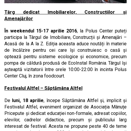
Târg dedicat Imobiliarelor, Construcțiilor și
Amenajărilor
În weekendul 15-17 aprilie 2016
, la Polus Center puteți
participa la Târgul de Imobiliare, Construcții și Amenajări –
Acasă de la A la Z. Ediția aceasta aduce noutăți în materie
de încălzire pentru cei care își construiesc o casă și
optează pentru sisteme ecologice și economice, precum
pompa de căldură produsă de EcoInstal România. Târgul își
așteaptă vizitatorii între orele 10:00-22:00 în incinta Polus
Center Cluj, în zona foodcourt.
Festivalul Altfel – Săptămâna Altfel
De
luni, 18 aprilie
, începe Săptămâna Altfel și, implicit și
Festivalul Altfel, eveniment organizat de Asociația Mânuțe
Pricepute și dedicat educației non-formale, adresat copiilor,
elevilor, cadrelor didactice, precum și publicului larg
interesat de festival. Acesta ne propune peste 40 de teme