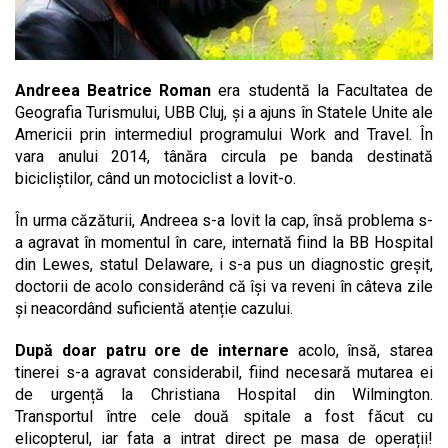
Andreea Beatrice Roman
era studentă la Facultatea de
Geografia Turismului, UBB Cluj, și a ajuns în Statele Unite ale
Americii prin intermediul programului Work and Travel. În
vara anului 2014, tânăra circula pe banda destinată
bicicliștilor, când un motociclist a lovit-o.
În urma căzăturii, Andreea s-a lovit la cap, însă problema s-
a agravat în momentul în care, internată fiind la BB Hospital
din Lewes, statul Delaware, i s-a pus un diagnostic greșit,
doctorii de acolo considerând că își va reveni în câteva zile
și neacordând suficientă atenție cazului.
După doar patru ore de internare
acolo, însă, starea
tinerei s-a agravat considerabil, fiind necesară mutarea ei
de urgență la Christiana Hospital din Wilmington.
Transportul între cele două spitale a fost făcut cu
elicopterul, iar fata a intrat direct pe masa de operații!