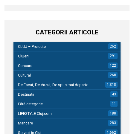
CATEGORII ARTICOLE
CLUJ – Proiecte
262
Clujeni
291
Concurs
122
Cultural
268
De Facut, De Vazut, De spus mai departe…
1.318
Destinații
43
Fără categorie
11
LIFESTYLE Cluj.com
180
Mancare
283
Servicii in Cluj
1.662