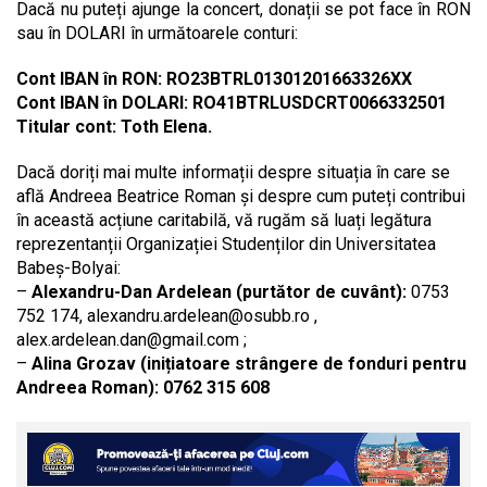
Dacă nu puteți ajunge la concert, donații se pot face în RON
sau în DOLARI în următoarele conturi:
Cont IBAN în RON: RO23BTRL01301201663326XX
Cont IBAN în DOLARI: RO41BTRLUSDCRT0066332501
Titular cont: Toth Elena.
Dacă doriți mai multe informații despre situația în care se
află Andreea Beatrice Roman și despre cum puteți contribui
în această acțiune caritabilă, vă rugăm să luați legătura
reprezentanții Organizației Studenților din Universitatea
Babeș-Bolyai:
–
Alexandru-Dan Ardelean (purtător de cuvânt):
0753
752 174,
alexandru.ardelean@osubb.ro
,
alex.ardelean.dan@gmail.com
;
–
Alina Grozav (inițiatoare strângere de fonduri pentru
Andreea Roman): 0762 315 608