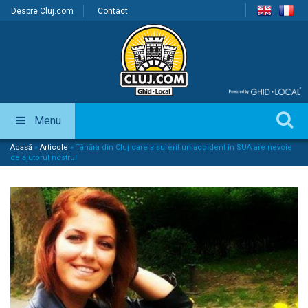
Despre Cluj.com
Contact
Menu
Acasă
»
Articole
»
Tânăra din Cluj care a suferit un accident în SUA are nevoie
de ajutorul nostru!