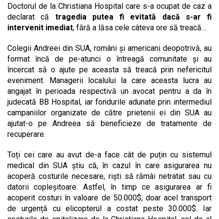
Doctorul de la Christiana Hospital care s-a ocupat de caz a
declarat că
tragedia putea fi evitată dacă s-ar fi
intervenit imediat
, fără a lăsa cele câteva ore să treacă…
Colegii Andreei din SUA, români și americani deopotrivă, au
format încă de pe-atunci o întreagă comunitate și au
încercat să o ajute pe aceasta să treacă prin nefericitul
eveniment. Managerii localului la care aceasta lucra au
angajat în perioada respectivă un avocat pentru a da în
judecată BB Hospital, iar fondurile adunate prin intermediul
campaniilor organizate de către prietenii ei din SUA au
ajutat-o pe Andreea să beneficieze de tratamente de
recuperare.
Toți cei care au avut de-a face cât de puțin cu sistemul
medical din SUA știu că, în cazul în care asigurarea nu
acoperă costurile necesare, riști să rămâi netratat sau cu
datorii copleșitoare. Astfel, în timp ce asigurarea ar fi
acoperit costuri în valoare de 50.000$, doar acel transport
de urgență cu elicopterul a costat peste 30.000$. Iar