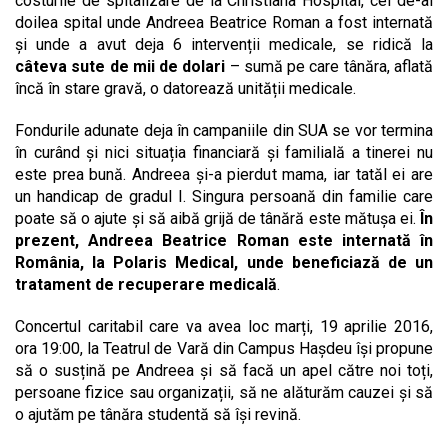
costurile de spitalizare de la Christiana Hospital, cel de-al
doilea spital unde Andreea Beatrice Roman a fost internată
și unde a avut deja 6 intervenții medicale, se ridică la
câteva sute de mii de dolari
– sumă pe care tânăra, aflată
încă în stare gravă, o datorează unității medicale.
Fondurile adunate deja în campaniile din SUA se vor termina
în curând și nici situația financiară și familială a tinerei nu
este prea bună. Andreea și-a pierdut mama, iar tatăl ei are
un handicap de gradul I. Singura persoană din familie care
poate să o ajute și să aibă grijă de tânără este mătușa ei.
În
prezent, Andreea Beatrice Roman este internată în
România, la Polaris Medical, unde beneficiază de un
tratament de recuperare medicală
.
Concertul caritabil care va avea loc marți, 19 aprilie 2016,
ora 19:00, la Teatrul de Vară din Campus Hașdeu își propune
să o susțină pe Andreea și să facă un apel către noi toți,
persoane fizice sau organizații, să ne alăturăm cauzei și să
o ajutăm pe tânăra studentă să își revină.