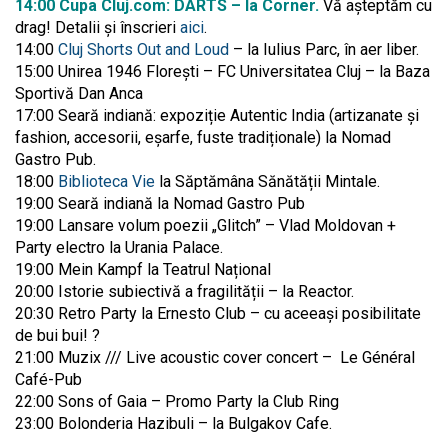
14:00 Cupa Cluj.com: DARTS – la Corner.
Vă așteptăm cu
drag! Detalii și înscrieri
aici
.
14:00
Cluj Shorts Out and Loud
– la Iulius Parc, în aer liber.
15:00 Unirea 1946 Florești – FC Universitatea Cluj – la Baza
Sportivă Dan Anca
17:00 Seară indiană: expoziție Autentic India (artizanate și
fashion, accesorii, eșarfe, fuste tradiționale) la Nomad
Gastro Pub.
18:00
Biblioteca Vie
la Săptămâna Sănătății Mintale.
19:00 Seară indiană la Nomad Gastro Pub
19:00 Lansare volum poezii „Glitch” – Vlad Moldovan +
Party electro la Urania Palace.
19:00 Mein Kampf la Teatrul Național
20:00 Istorie subiectivă a fragilității – la Reactor.
20:30 Retro Party la Ernesto Club – cu aceeași posibilitate
de bui bui! ?
21:00 Muzix /// Live acoustic cover concert – Le Général
Café-Pub
22:00 Sons of Gaia – Promo Party la Club Ring
23:00 Bolonderia Hazibuli – la Bulgakov Cafe.