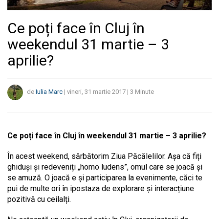
Ce poți face în Cluj în
weekendul 31 martie – 3
aprilie?
de
Iulia Marc
|
vineri, 31 martie 2017
|
3
Minute
Ce poți face în Cluj în weekendul 31 martie – 3 aprilie?
În acest weekend, sărbătorim Ziua Păcălelilor. Așa că fiți
ghiduși și redeveniți „homo ludens”, omul care se joacă și
se amuză. O joacă e și participarea la evenimente, căci te
pui de multe ori în ipostaza de explorare și interacțiune
pozitivă cu ceilalți.