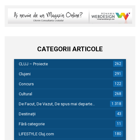
CATEGORII ARTICOLE
CLUJ – Proiecte
262
Clujeni
291
Concurs
122
Cultural
268
De Facut, De Vazut, De spus mai departe…
1.318
Destinații
43
Fără categorie
11
LIFESTYLE Cluj.com
180