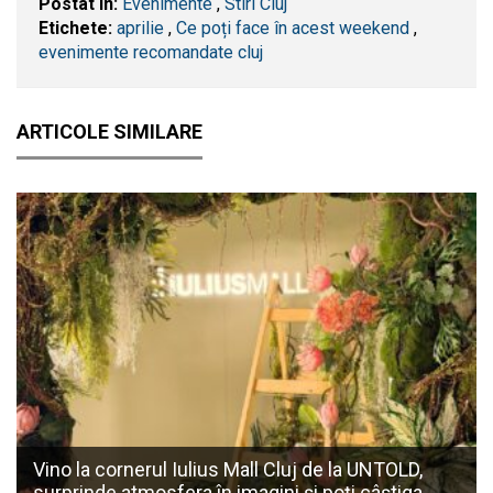
Postat în:
Evenimente
,
Stiri Cluj
Etichete:
aprilie
,
Ce poți face în acest weekend
,
evenimente recomandate cluj
ARTICOLE SIMILARE
Vino la cornerul Iulius Mall Cluj de la UNTOLD,
surprinde atmosfera în imagini și poți câștiga