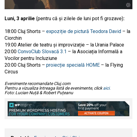
Luni, 3 aprilie
(pentru că și zilele de luni pot fi grozave)
:
18:00 Cluj Shorts –
expoziție de pictură Teodora David
– la
Ciorchin
19:00 Atelier de teatru și improvizație – la Urania Palace
20:00
ConvoClub Slovacă 3.1
– la Asociația Informală a
Vocilor pentru Incluziune
20:00 Cluj Shorts –
proiecție specială HOME
– la Flying
Circus
Evenimente recomandate Cluj.com
Pentru a vizualiza întreaga listă de evenimente, click
aici.
Foto: Lucian Nuță & Robert Puțeanu