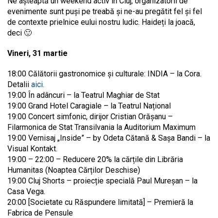
Ne așteaptă un weekend activ în Cluj, organizatorii de
evenimente sunt puși pe treabă și ne-au pregătit fel și fel
de contexte prielnice eului nostru ludic. Haideți la joacă,
deci 🙂
Vineri, 31 martie
18:00 Călătorii gastronomice și culturale: INDIA – la Cora.
Detalii
aici.
19:00 În adâncuri – la Teatrul Maghiar de Stat
19:00 Grand Hotel Caragiale – la Teatrul Național
19:00 Concert simfonic, dirijor Cristian Orășanu –
Filarmonica de Stat Transilvania la Auditorium Maximum
19:00 Vernisaj „Inside” – by Odeta Cătană & Sașa Bandi – la
Visual Kontakt.
19:00 – 22:00 – Reducere 20% la cărțile din Librăria
Humanitas (Noaptea Cărților Deschise)
19:00 Cluj Shorts – proiecție specială Paul Mureșan – la
Casa Vega.
20:00 [Societate cu Răspundere limitată] – Premieră la
Fabrica de Pensule