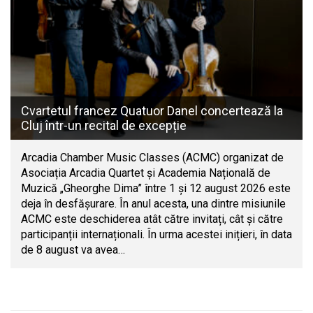
Cvartetul francez Quatuor Danel concertează la
Cluj într-un recital de excepție
Arcadia Chamber Music Classes (ACMC) organizat de
Asociația Arcadia Quartet și Academia Națională de
Muzică „Gheorghe Dima” între 1 și 12 august 2026 este
deja în desfășurare. În anul acesta, una dintre misiunile
ACMC este deschiderea atât către invitați, cât și către
participanții internaționali. În urma acestei inițieri, în data
de 8 august va avea…