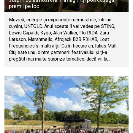
premii pe loc
Muzică, energie și experiențe memorabile, într-un
cuvânt, UNTOLD. Anul acesta îi vei vedea pe STING,
Lewis Capaldi, Kygo, Alan Walker, Flo RIDA, Zara
Larsson, Marshmello, Afrojack B2B R3HAB, Lost
Frequencies și mulți alții. Ca în fiecare an, Iulius Mall
Cluj este unul dintre partenerii festivalului și ți-a
pregătit mai multe surprize tematice: dacă vii la…