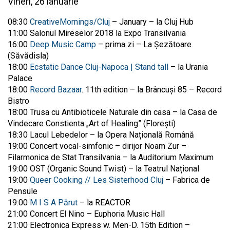
Vineri, 26 ianuarie
08:30
CreativeMornings/Cluj
– January – la Cluj Hub
11:00 Salonul Mireselor 2018 la Expo Transilvania
16:00
Deep Music Camp
– prima zi – La Șezătoare
(Săvădisla)
18:00
Ecstatic Dance Cluj-Napoca | Stand tall
– la Urania
Palace
18:00
Record Bazaar
. 11th edition – la Brâncuși 85 – Record
Bistro
18:00 Trusa cu Antibioticele Naturale din casa – la Casa de
Vindecare Constienta „Art of Healing” (Florești)
18:30 Lacul Lebedelor – la Opera Națională Română
19:00 Concert vocal-simfonic – dirijor Noam Zur –
Filarmonica de Stat Transilvania – la Auditorium Maximum
19:00 OST (Organic Sound Twist) – la Teatrul Național
19:00
Queer Cooking // Les Sisterhood Cluj
– Fabrica de
Pensule
19:00
M I S A Părut
– la REACTOR
21:00 Concert El Nino – Euphoria Music Hall
21:00 Electronica Express w. Men-D. 15th Edition –