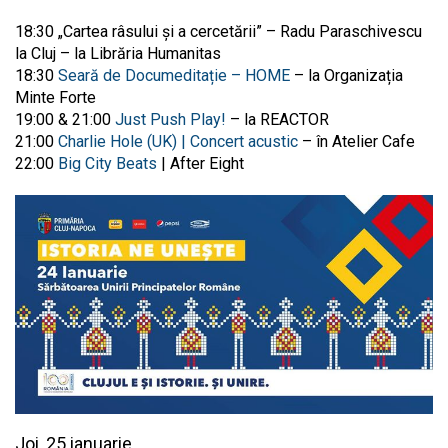
18:30 „Cartea râsului și a cercetării” – Radu Paraschivescu
la Cluj – la Librăria Humanitas
18:30
Seară de Documeditație – HOME
– la Organizația
Minte Forte
19:00 & 21:00
Just Push Play!
– la REACTOR
21:00
Charlie Hole (UK) | Concert acustic
– în Atelier Cafe
22:00
Big City Beats
| After Eight
Joi, 25 ianuarie