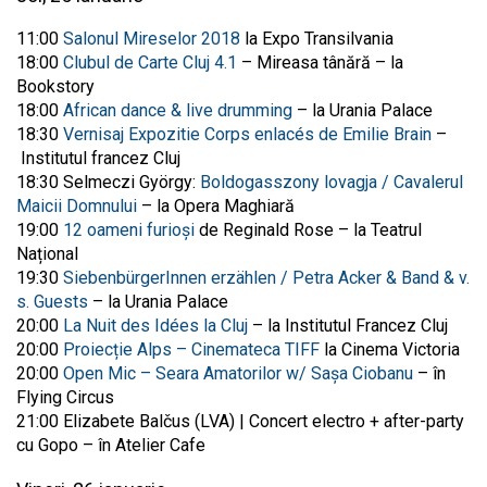
11:00
Salonul Mireselor 2018
la Expo Transilvania
18:00
Clubul de Carte Cluj 4.1
– Mireasa tânără – la
Bookstory
18:00
African dance & live drumming
– la Urania Palace
18:30
Vernisaj Expozitie Corps enlacés de Emilie Brain
–
Institutul francez Cluj
18:30 Selmeczi György:
Boldogasszony lovagja / Cavalerul
Maicii Domnului
– la Opera Maghiară
19:00
12 oameni furioși
de Reginald Rose – la Teatrul
Național
19:30
SiebenbürgerInnen erzählen / Petra Acker & Band & v.
s. Guests
– la Urania Palace
20:00
La Nuit des Idées la Cluj
– la Institutul Francez Cluj
20:00
Proiecție Alps – Cinemateca TIFF
la Cinema Victoria
20:00
Open Mic – Seara Amatorilor w/ Sașa Ciobanu
– în
Flying Circus
21:00 Elizabete Balčus (LVA) | Concert electro + after-party
cu Gopo – în Atelier Cafe