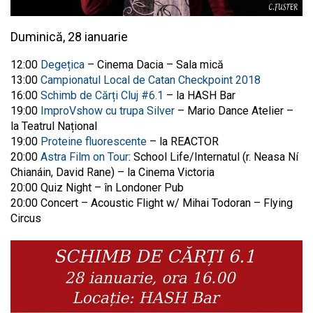
Duminică, 28 ianuarie
12:00
Degețica
– Cinema Dacia – Sala mică
13:00
Campionatul Local de Catan Checkpoint 2018
16:00
Schimb de Cărți Cluj #6.1
– la HASH Bar
19:00
ImproVshow cu trupa Silver
– Mario Dance Atelier –
la Teatrul Național
19:00
Proteine fluorescente
– la REACTOR
20:00
Astra Film on Tour
: School Life/Internatul (r. Neasa Ní
Chianáin, David Rane) – la Cinema Victoria
20:00 Quiz Night – în Londoner Pub
20:00 Concert – Acoustic Flight w/ Mihai Todoran – Flying
Circus