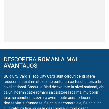
DESCOPERA
ROMANIA MAI
AVANTAJOS
BCR City Card si Top City Card sunt carduri ce iti ofera
reduceri instant in reteaua de parteneri ce functioneaza la
nivel national. Cardurile fiind dezvoltate la nivel national, vin
ca un indemn catre romani sa calatoreasca mai mult prin
tara, sa constientizeze ca avem toate aceste locuri
deosebite si frumoase, fie ca sunt comerciale, fie ca sunt
cultural-turistice, si sa le descopere in mod direct.