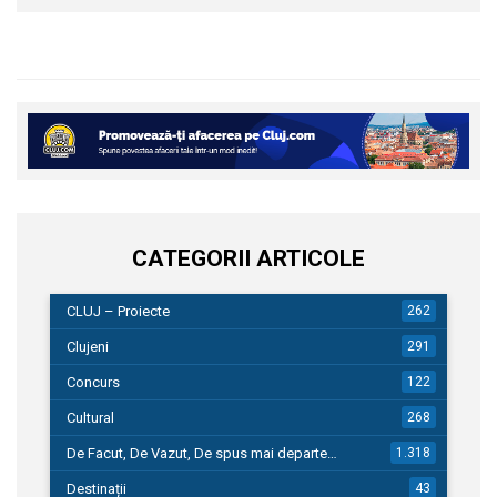
CATEGORII ARTICOLE
CLUJ – Proiecte
262
Clujeni
291
Concurs
122
Cultural
268
De Facut, De Vazut, De spus mai departe…
1.318
Destinații
43