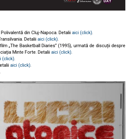
 Polivalentă din Cluj-Napoca. Detalii
aici (click)
.
ansilvania. Detalii
aici (click)
.
 film „The Basketball Diaries” (1995), urmată de discuții despre
ația Minte Forte. Detalii
aici (click)
.
i (click)
.
etalii
aici (click)
.
.