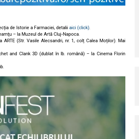
ția de Istorie a Farmaciei, detalii
aici (click)
.
amţu – la Muzeul de Artă Cluj-Napoca.
 ARTE (Str. Vasile Alecsandri, nr. 1, colț Calea Moților). Mai
tchet and Clank 3D (dublat în lb. română) – la Cinema Florin
ub.