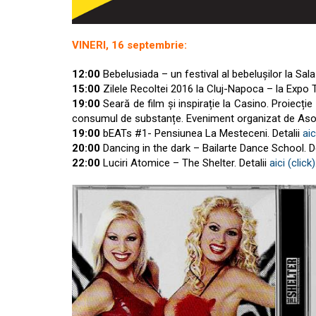
VINERI, 16 septembrie:
12:00
Bebelusiada – un festival al bebelușilor la Sala
15:00
Zilele Recoltei 2016 la Cluj-Napoca – la Expo Tr
19:00
Seară de film și inspirație la Casino. Proiecție
consumul de substanțe. Eveniment organizat de Asoci
19:00
bEATs #1- Pensiunea La Mesteceni. Detalii
aic
20:00
Dancing in the dark – Bailarte Dance School. D
22:00
Luciri Atomice – The Shelter. Detalii
aici (click)