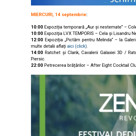
MIERCURI, 14 septembrie
:
10:00
Expoziția temporară „Aur şi nestemate” – Colec
10:00
Expoziţia LVX TEMPORIS – Cela şi Lisandru Ne
12:00
Expoziția „Pictăm pentru Melinda” – la Galeria
multe detalii aflați
aici (click)
.
14:00
Ratchet și Clank, Cavalerii Galaxiei 3D / Ra
Piersic.
22:00
Petrecerea brățărilor – After Eight Cocktail Cl