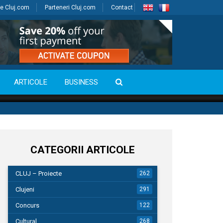
e Cluj.com
Parteneri Cluj.com
Contact
ARTICOLE
BUSINESS
CATEGORII ARTICOLE
CLUJ – Proiecte
262
Clujeni
291
Concurs
122
Cultural
268