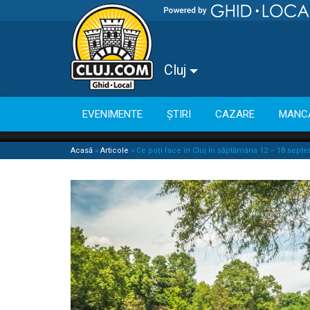
Cluj
EVENIMENTE
ȘTIRI
CAZARE
MANC
Acasă
»
Articole
»
Ce poți face în Cluj în săptămâna 12 – 18 sept