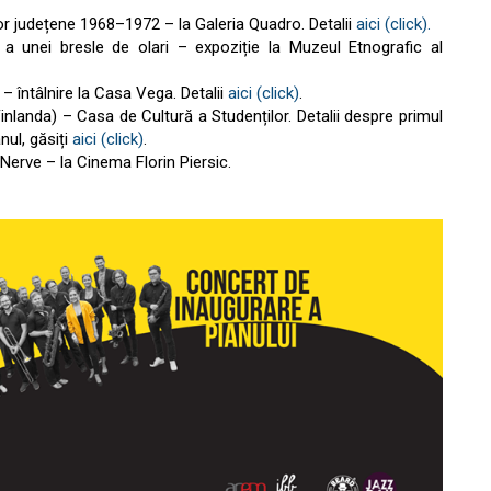
lor județene 1968–1972 – la Galeria Quadro. Detalii
aici (click).
a unei bresle de olari – expoziție la Muzeul Etnografic al
întâlnire la Casa Vega. Detalii
aici (click)
.
landa) – Casa de Cultură a Studenților. Detalii despre primul
nul, găsiți
aici (click)
.
erve – la Cinema Florin Piersic.