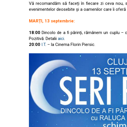
Vă recomandăm să faceți în fiecare zi ceva nou, să p
evenimentelor deosebite și a oamenilor care îi oferă 
MARȚI, 13 septembrie:
18:00
Dincolo de a fi părinți, rămânem un cuplu –
Pozitivă. Detalii
aici
.
20:00
I.T
. – la Cinema Florin Piersic.