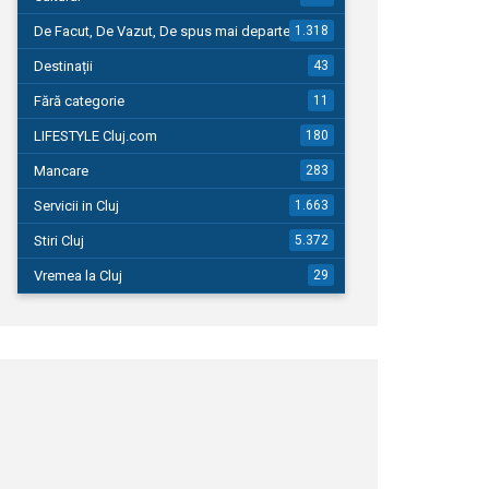
De Facut, De Vazut, De spus mai departe…
1.318
Destinații
43
Fără categorie
11
LIFESTYLE Cluj.com
180
Mancare
283
Servicii in Cluj
1.663
Stiri Cluj
5.372
Vremea la Cluj
29