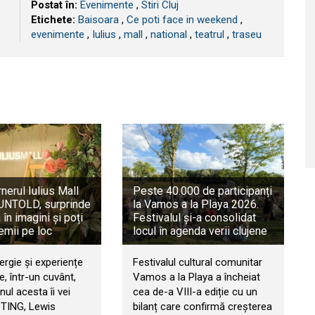
Postat în:
Evenimente
,
Stiri Cluj
Etichete:
Baisoara
,
Ce poti face in weekend
,
evenimente
,
Iulius
,
mall
,
national
,
teatrul
,
traseu
rnerul Iulius Mall
Peste 40.000 de participanți
a UNTOLD, surprinde
la Vamos a la Playa 2026.
în imagini și poți
Festivalul și-a consolidat
emii pe loc
locul în agenda verii clujene
ergie și experiențe
Festivalul cultural comunitar
, într-un cuvânt,
Vamos a la Playa a încheiat
ul acesta îi vei
cea de-a VIII-a ediție cu un
STING, Lewis
bilanț care confirmă creșterea