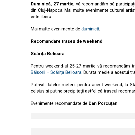
Duminică, 27 martie
, vă recomandăm să participați 
din Cluj-Napoca. Mai multe evenimente cultural artist
este liberă.
Mai multe evenimente de
duminică
.
Recomandare traseu de weekend
Scărița Belioara
Pentru weekend-ul 25-27 martie vă recomandăm tras
Băișorii – Scărița Belioara
. Durata medie a acestui tr
Potrivit datelor meteo, pentru acest weekend, la St
celsius și puține precipitații astfel că traseul recoma
Evenimente recomandate de
Dan Porcuțan
.