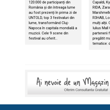
120.000 de participanți din
Capaldi, Ky
România și din întreaga lume
RIDA, Zara
au fost prezenți în prima zi de
Marshmello
UNTOLD, top 3 festivaluri din
R3HAB, Los
lume, transformând Cluj-
mulți alții.
Napoca în capitala mondială a
Iulius Mall
muzicii. Cele 9 scene din
partenerii f
festival au oferit…
pregătit m
tematice: d