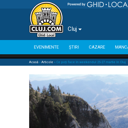
Cluj
EVENIMENTE
ȘTIRI
CAZARE
MANC
Acasă
»
Articole
»
Ce poți face în weekendul 25-27 martie în Cluj