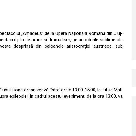
 spectacolul „Amadeus” de la Opera Națională Română din Cluj-
ctacol plin de umor și dramatism, pe acordurile sublime ale
este desprinsă din saloanele aristocrației austriece, sub
Clubul Lions organizează, între orele 13:00-15:00, la Iulius Mall,
pra epilepsiei. În cadrul acestui eveniment, de la ora 13:00, va