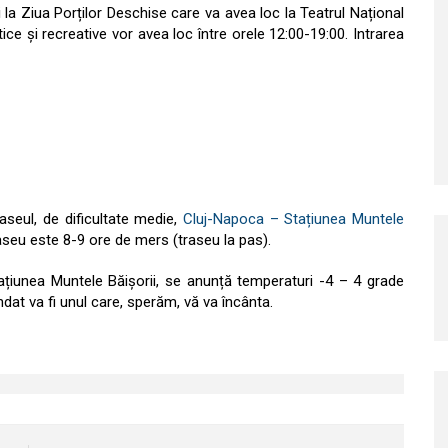
la Ziua Porților Deschise care va avea loc la Teatrul Național
ice și recreative vor avea loc între orele 12:00-19:00. Intrarea
eul, de dificultate medie,
Cluj-Napoca – Stațiunea Muntele
aseu este 8-9 ore de mers (traseu la pas).
ațiunea Muntele Băișorii, se anunță temperaturi -4 – 4 grade
ndat va fi unul care, sperăm, vă va încânta.