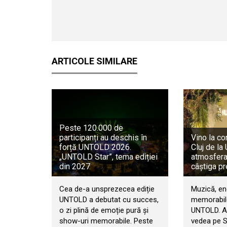
ARTICOLE SIMILARE
Peste 120.000 de
participanți au deschis în
Vino la co
forță UNTOLD 2026.
Cluj de l
„UNTOLD Star”, tema ediției
atmosfera 
din 2027
câștiga pr
Cea de-a unsprezecea ediție
Muzică, en
UNTOLD a debutat cu succes,
memorabile
o zi plină de emoție pură și
UNTOLD. An
show-uri memorabile. Peste
vedea pe 