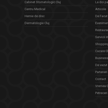
Cabinet Stomatologic Cluj
La doi pa
Centru Medical
Articole
Hernie de disc
De Facut 
Dermatologie Cluj
Eveniment
Restauran
Servicii i
Shopping
Cazare Cl
Business 
De vazut
Parteneri
Contact
Vremea C
Petreceri 