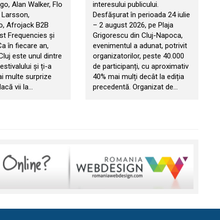
go, Alan Walker, Flo
interesului publicului.
 Larsson,
Desfășurat în perioada 24 iulie
, Afrojack B2B
– 2 august 2026, pe Plaja
t Frequencies și
Grigorescu din Cluj-Napoca,
 Ca în fiecare an,
evenimentul a adunat, potrivit
 Cluj este unul dintre
organizatorilor, peste 40.000
estivalului și ți-a
de participanți, cu aproximativ
ai multe surprize
40% mai mulți decât la ediția
acă vii la…
precedentă. Organizat de…