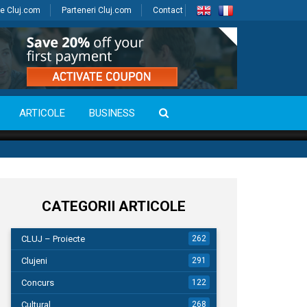
e Cluj.com
Parteneri Cluj.com
Contact
ARTICOLE
BUSINESS
CATEGORII ARTICOLE
CLUJ – Proiecte
262
Clujeni
291
Concurs
122
Cultural
268