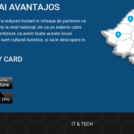
AI AVANTAJOS
ra reduceri instant in reteaua de parteneri ce
ate la nivel national, vin ca un indemn catre
ientizeze ca avem toate aceste locuri
sunt cultural-turistice, si sa le descopere in
Y CARD
IT & TECH