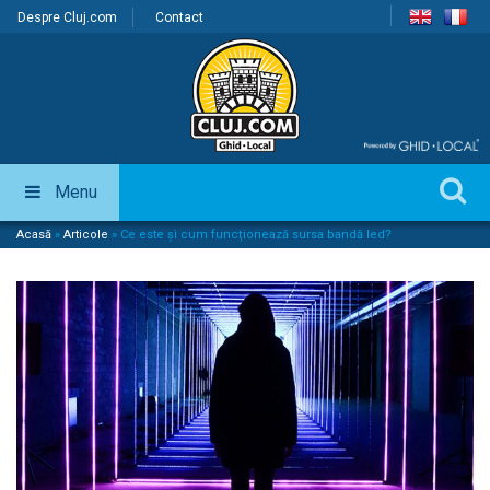
Despre Cluj.com
Contact
Menu
Acasă
»
Articole
»
Ce este și cum funcționează sursa bandă led?