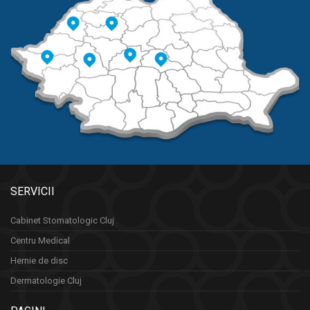
SERVICII
Cabinet Stomatologic Cluj
Centru Medical
Hernie de disc
Dermatologie Cluj