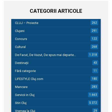
CATEGORII ARTICOLE
CLUJ – Proiecte
262
Clujeni
291
Concurs
122
Cultural
268
De Facut, De Vazut, De spus mai departe…
1.318
Destinații
43
Fără categorie
11
LIFESTYLE Cluj.com
180
Mancare
283
Servicii in Cluj
1.663
Stiri Cluj
5.372
Vremea la Cluj
29