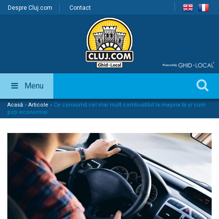
Despre Cluj.com
Contact
Menu
Acasă
»
Articole
»
Ce consumă cel mai mult combustibil la mașina ta și cum
poți economisi