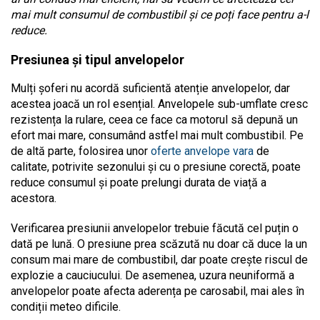
mai mult consumul de combustibil și ce poți face pentru a-l
reduce.
Presiunea și tipul anvelopelor
Mulți șoferi nu acordă suficientă atenție anvelopelor, dar
acestea joacă un rol esențial. Anvelopele sub-umflate cresc
rezistența la rulare, ceea ce face ca motorul să depună un
efort mai mare, consumând astfel mai mult combustibil. Pe
de altă parte, folosirea unor
oferte anvelope vara
de
calitate, potrivite sezonului și cu o presiune corectă, poate
reduce consumul și poate prelungi durata de viață a
acestora.
Verificarea presiunii anvelopelor trebuie făcută cel puțin o
dată pe lună. O presiune prea scăzută nu doar că duce la un
consum mai mare de combustibil, dar poate crește riscul de
explozie a cauciucului. De asemenea, uzura neuniformă a
anvelopelor poate afecta aderența pe carosabil, mai ales în
condiții meteo dificile.