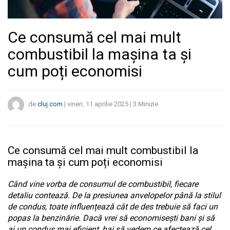
Ce consumă cel mai mult
combustibil la mașina ta și
cum poți economisi
de
cluj.com
|
vineri, 11 aprilie 2025
|
3
Minute
Ce consumă cel mai mult combustibil la
mașina ta și cum poți economisi
Când vine vorba de consumul de combustibil, fiecare
detaliu contează. De la presiunea anvelopelor până la stilul
de condus, toate influențează cât de des trebuie să faci un
popas la benzinărie. Dacă vrei să economisești bani și să
ai un condus mai eficient, hai să vedem ce afectează cel