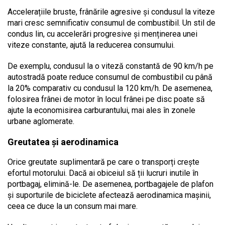
Accelerațiile bruste, frânările agresive și condusul la viteze
mari cresc semnificativ consumul de combustibil. Un stil de
condus lin, cu accelerări progresive și menținerea unei
viteze constante, ajută la reducerea consumului.
De exemplu, condusul la o viteză constantă de 90 km/h pe
autostradă poate reduce consumul de combustibil cu până
la 20% comparativ cu condusul la 120 km/h. De asemenea,
folosirea frânei de motor în locul frânei pe disc poate să
ajute la economisirea carburantului, mai ales în zonele
urbane aglomerate.
Greutatea și aerodinamica
Orice greutate suplimentară pe care o transporți crește
efortul motorului. Dacă ai obiceiul să ții lucruri inutile în
portbagaj, elimină-le. De asemenea, portbagajele de plafon
și suporturile de biciclete afectează aerodinamica mașinii,
ceea ce duce la un consum mai mare.