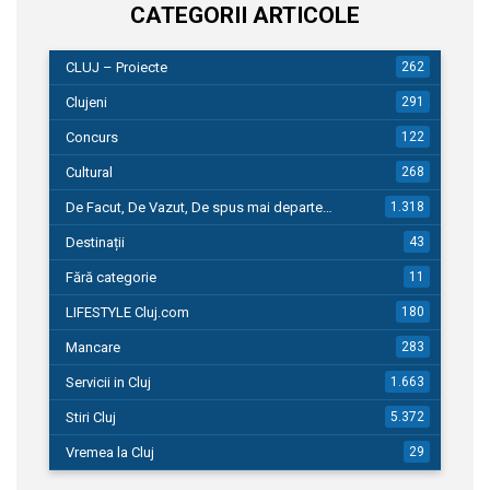
CATEGORII ARTICOLE
CLUJ – Proiecte
262
Clujeni
291
Concurs
122
Cultural
268
De Facut, De Vazut, De spus mai departe…
1.318
Destinații
43
Fără categorie
11
LIFESTYLE Cluj.com
180
Mancare
283
Servicii in Cluj
1.663
Stiri Cluj
5.372
Vremea la Cluj
29