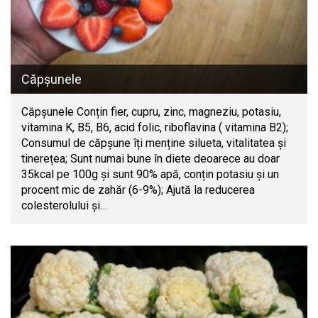
Căpșunele
Căpșunele Conțin fier, cupru, zinc, magneziu, potasiu,
vitamina K, B5, B6, acid folic, riboflavina ( vitamina B2);
Consumul de căpșune îți menține silueta, vitalitatea și
tinerețea; Sunt numai bune în diete deoarece au doar
35kcal pe 100g și sunt 90% apă, conțin potasiu și un
procent mic de zahăr (6-9%); Ajută la reducerea
colesterolului și…