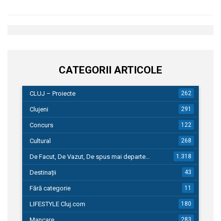
CATEGORII ARTICOLE
CLUJ – Proiecte
262
Clujeni
291
Concurs
122
Cultural
268
De Facut, De Vazut, De spus mai departe…
1.318
Destinații
43
Fără categorie
11
LIFESTYLE Cluj.com
180
Mancare
283