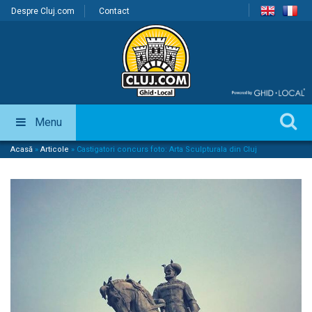
Despre Cluj.com
Contact
Menu
Acasă
»
Articole
»
Castigatori concurs foto: Arta Sculpturala din Cluj