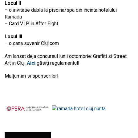
Locul II
– o invitatie dubla la piscina/spa din incinta hotelului
Ramada
– Card V.I.P. in After Eight
Locul III
– o cana suvenir Cluj.com
Am lansat deja concursul lunii octombrie: Graffiti si Street
Art in Cluj.
Aici
găsiți regulamentul!
Mulțumim si sponsorilor!