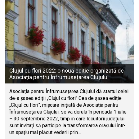
Clujul cu flori 2022: o nouă ediție organizată de
Asociația pentru Înfrumusețarea Clujului
Asociația pentru Înfrumusețarea Clujului dă startul celei
de-a șasea ediții „Clujul cu flori’’ Cea de șasea ediție
„Clujul cu flori”, mișcare inițiată de Asociația pentru
Înfrumusețarea Clujului, se va derula în perioada 1 iulie
– 30 septembrie 2022, timp în care locuitorii județului
sunt invitați să participe la transformarea orașului într-
un spațiu mai plăcut vederii prin…