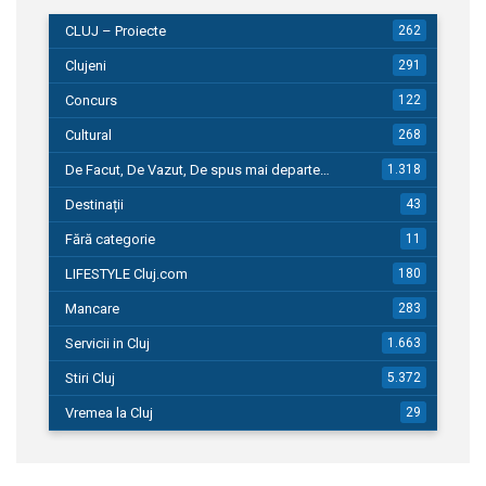
CLUJ – Proiecte
262
Clujeni
291
Concurs
122
Cultural
268
De Facut, De Vazut, De spus mai departe…
1.318
Destinații
43
Fără categorie
11
LIFESTYLE Cluj.com
180
Mancare
283
Servicii in Cluj
1.663
Stiri Cluj
5.372
Vremea la Cluj
29