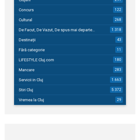
Concurs
122
Cultural
268
De Facut, De Vazut, De spus mai departe…
1.318
Destinații
43
Fără categorie
11
LIFESTYLE Cluj.com
180
Mancare
283
Servicii in Cluj
1.663
Stiri Cluj
5.372
Vremea la Cluj
29