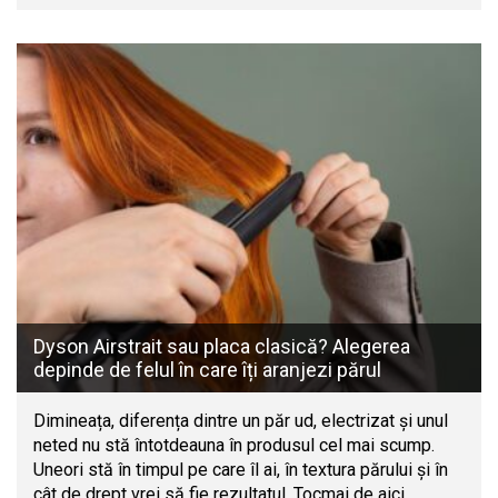
Dyson Airstrait sau placa clasică? Alegerea
depinde de felul în care îți aranjezi părul
Dimineața, diferența dintre un păr ud, electrizat și unul
neted nu stă întotdeauna în produsul cel mai scump.
Uneori stă în timpul pe care îl ai, în textura părului și în
cât de drept vrei să fie rezultatul. Tocmai de aici