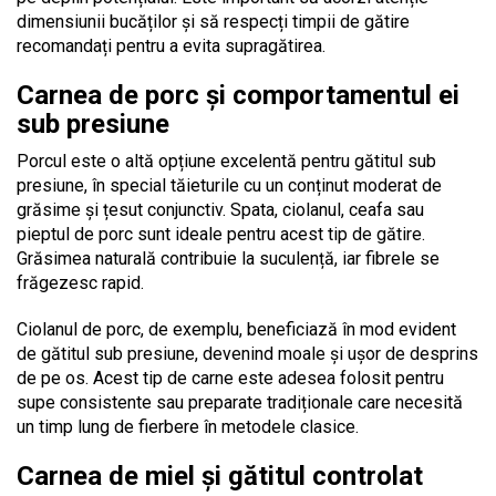
dimensiunii bucăților și să respecți timpii de gătire
recomandați pentru a evita supragătirea.
Carnea de porc și comportamentul ei
sub presiune
Porcul este o altă opțiune excelentă pentru gătitul sub
presiune, în special tăieturile cu un conținut moderat de
grăsime și țesut conjunctiv. Spata, ciolanul, ceafa sau
pieptul de porc sunt ideale pentru acest tip de gătire.
Grăsimea naturală contribuie la suculență, iar fibrele se
frăgezesc rapid.
Ciolanul de porc, de exemplu, beneficiază în mod evident
de gătitul sub presiune, devenind moale și ușor de desprins
de pe os. Acest tip de carne este adesea folosit pentru
supe consistente sau preparate tradiționale care necesită
un timp lung de fierbere în metodele clasice.
Carnea de miel și gătitul controlat