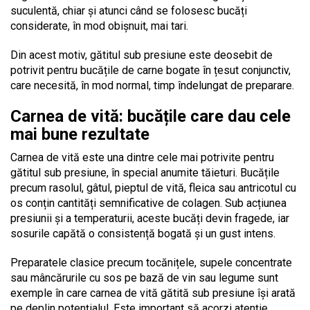
suculentă, chiar și atunci când se folosesc bucăți
considerate, în mod obișnuit, mai tari.
Din acest motiv, gătitul sub presiune este deosebit de
potrivit pentru bucățile de carne bogate în țesut conjunctiv,
care necesită, în mod normal, timp îndelungat de preparare.
Carnea de vită: bucățile care dau cele
mai bune rezultate
Carnea de vită este una dintre cele mai potrivite pentru
gătitul sub presiune, în special anumite tăieturi. Bucățile
precum rasolul, gâtul, pieptul de vită, fleica sau antricotul cu
os conțin cantități semnificative de colagen. Sub acțiunea
presiunii și a temperaturii, aceste bucăți devin fragede, iar
sosurile capătă o consistență bogată și un gust intens.
Preparatele clasice precum tocănițele, supele concentrate
sau mâncărurile cu sos pe bază de vin sau legume sunt
exemple în care carnea de vită gătită sub presiune își arată
pe deplin potențialul. Este important să acorzi atenție