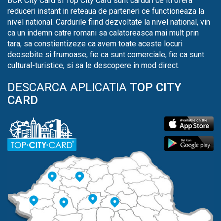
BCR City Card si Top City Card sunt carduri ce iti ofera
reduceri instant in reteaua de parteneri ce functioneaza la
nivel national. Cardurile fiind dezvoltate la nivel national, vin
ca un indemn catre romani sa calatoreasca mai mult prin
tara, sa constientizeze ca avem toate aceste locuri
deosebite si frumoase, fie ca sunt comerciale, fie ca sunt
cultural-turistice, si sa le descopere in mod direct.
DESCARCA APLICATIA
TOP CITY
CARD