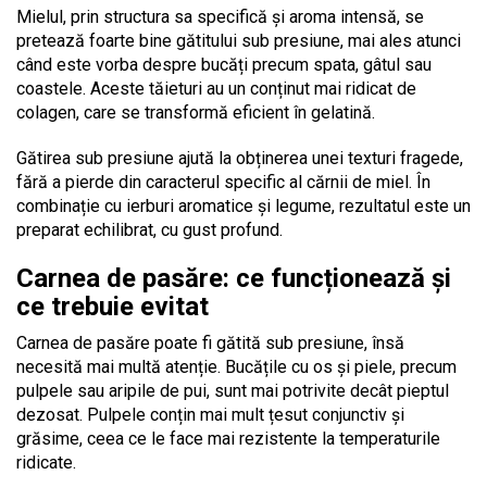
Mielul, prin structura sa specifică și aroma intensă, se
pretează foarte bine gătitului sub presiune, mai ales atunci
când este vorba despre bucăți precum spata, gâtul sau
coastele. Aceste tăieturi au un conținut mai ridicat de
colagen, care se transformă eficient în gelatină.
Gătirea sub presiune ajută la obținerea unei texturi fragede,
fără a pierde din caracterul specific al cărnii de miel. În
combinație cu ierburi aromatice și legume, rezultatul este un
preparat echilibrat, cu gust profund.
Carnea de pasăre: ce funcționează și
ce trebuie evitat
Carnea de pasăre poate fi gătită sub presiune, însă
necesită mai multă atenție. Bucățile cu os și piele, precum
pulpele sau aripile de pui, sunt mai potrivite decât pieptul
dezosat. Pulpele conțin mai mult țesut conjunctiv și
grăsime, ceea ce le face mai rezistente la temperaturile
ridicate.