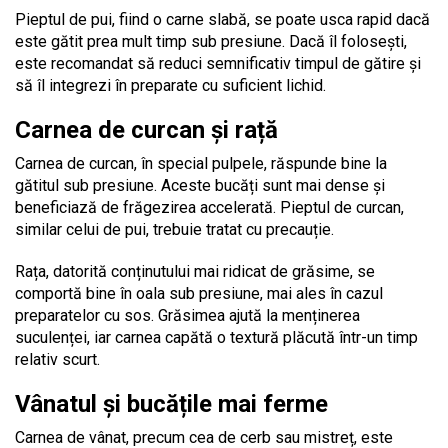
Pieptul de pui, fiind o carne slabă, se poate usca rapid dacă
este gătit prea mult timp sub presiune. Dacă îl folosești,
este recomandat să reduci semnificativ timpul de gătire și
să îl integrezi în preparate cu suficient lichid.
Carnea de curcan și rață
Carnea de curcan, în special pulpele, răspunde bine la
gătitul sub presiune. Aceste bucăți sunt mai dense și
beneficiază de frăgezirea accelerată. Pieptul de curcan,
similar celui de pui, trebuie tratat cu precauție.
Rața, datorită conținutului mai ridicat de grăsime, se
comportă bine în oala sub presiune, mai ales în cazul
preparatelor cu sos. Grăsimea ajută la menținerea
suculenței, iar carnea capătă o textură plăcută într-un timp
relativ scurt.
Vânatul și bucățile mai ferme
Carnea de vânat, precum cea de cerb sau mistreț, este