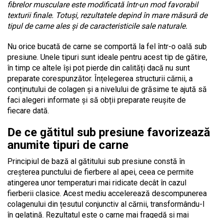
fibrelor musculare este modificată într-un mod favorabil
texturii finale. Totuși, rezultatele depind în mare măsură de
tipul de carne ales și de caracteristicile sale naturale.
Nu orice bucată de carne se comportă la fel într-o oală sub
presiune. Unele tipuri sunt ideale pentru acest tip de gătire,
în timp ce altele își pot pierde din calități dacă nu sunt
preparate corespunzător. Înțelegerea structurii cărnii, a
conținutului de colagen și a nivelului de grăsime te ajută să
faci alegeri informate și să obții preparate reușite de
fiecare dată.
De ce gătitul sub presiune favorizează
anumite tipuri de carne
Principiul de bază al gătitului sub presiune constă în
creșterea punctului de fierbere al apei, ceea ce permite
atingerea unor temperaturi mai ridicate decât în cazul
fierberii clasice. Acest mediu accelerează descompunerea
colagenului din țesutul conjunctiv al cărnii, transformându-l
în gelatină. Rezultatul este o carne mai fragedă și mai