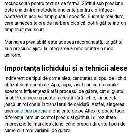
recunoscută pentru textura sa fermă. Gătitul sub presiune
este una dintre metodele eficiente pentru a o frăgezi,
păstrând în același timp gustul specific. Bucățile mai dure,
care ar necesita ore de fierbere clasică, pot fi gătite într-un
timp mult mai scurt.
Marinarea prealabilă este adesea recomandată, iar gătitul
sub presiune ajută la integrarea aromelor într-un mod
uniform.
Importanța lichidului și a tehnicii alese
Indiferent de tipul de carne ales, cantitatea și tipul de lichid
utilizat sunt esențiale. Apa, supa, vinul sau combinațiile
acestora influențează atât procesul de gătire, cât și gustul
final. Presiunea nu poate fi creată fără lichid, iar acesta
joacă un rol cheie în transferul de căldură. Astfel, alegerea
unei
oale sub presiune
eficiente de pe Altex.ro poate face
diferența între un control precis al gătitului și rezultate
imprevizibile, mai ales atunci când prepari diferite tipuri de
carne cu timpi variabili de gătire.