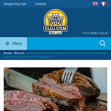
Despre Cluj.com
Contact
Menu
Acasă
»
Articole
»
Carnea perfectă pentru gătitul sub presiune: textură fragedă,
gust intens și eficiență în bucătărie