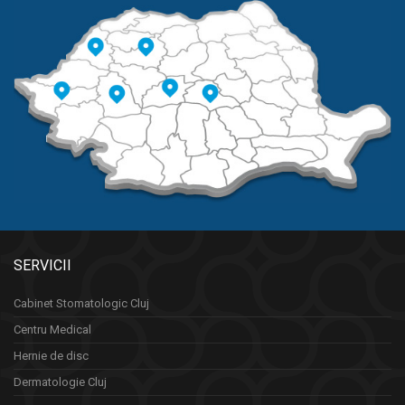
SERVICII
Cabinet Stomatologic Cluj
Centru Medical
Hernie de disc
Dermatologie Cluj