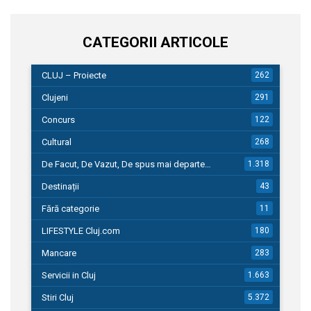
CATEGORII ARTICOLE
CLUJ – Proiecte
262
Clujeni
291
Concurs
122
Cultural
268
De Facut, De Vazut, De spus mai departe…
1.318
Destinații
43
Fără categorie
11
LIFESTYLE Cluj.com
180
Mancare
283
Servicii in Cluj
1.663
Stiri Cluj
5.372