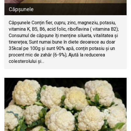
Căpșunele
Căpșunele Conțin fier, cupru, zinc, magneziu, potasiu,
vitamina K, B5, B6, acid folic, riboflavina ( vitamina B2);
Consumul de căpșune îți menține silueta, vitalitatea și
tinerețea; Sunt numai bune în diete deoarece au doar
35kcal pe 100g și sunt 90% apă, conțin potasiu și un
procent mic de zahăr (6-9%); Ajută la reducerea
colesterolului și…