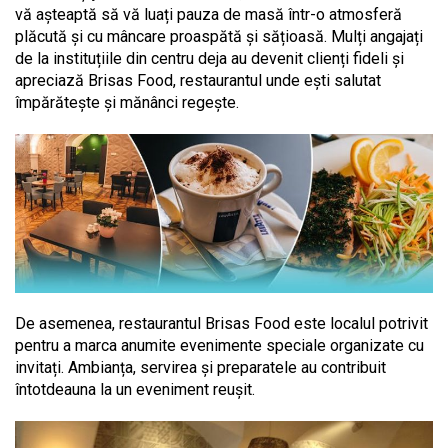
vă așteaptă să vă luați pauza de masă într-o atmosferă
plăcută și cu mâncare proaspătă și sățioasă. Mulți angajați
de la instituțiile din centru deja au devenit clienți fideli și
apreciază Brisas Food, restaurantul unde ești salutat
împărătește și mănânci regește.
De asemenea, restaurantul Brisas Food este localul potrivit
pentru a marca anumite evenimente speciale organizate cu
invitați. Ambianța, servirea și preparatele au contribuit
întotdeauna la un eveniment reușit.