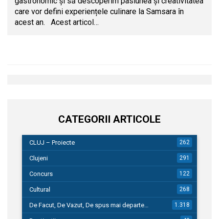
gastronomic și să descoperim pasiunea și creativitatea
care vor defini experiențele culinare la Samsara în
acest an. Acest articol…
CATEGORII ARTICOLE
CLUJ – Proiecte
262
Clujeni
291
Concurs
122
Cultural
268
De Facut, De Vazut, De spus mai departe…
1.318