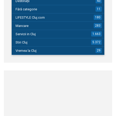
Destinații
43
Fără categorie
11
LIFESTYLE Cluj.com
180
Mancare
283
Servicii in Cluj
1.663
Stiri Cluj
5.372
Vremea la Cluj
29