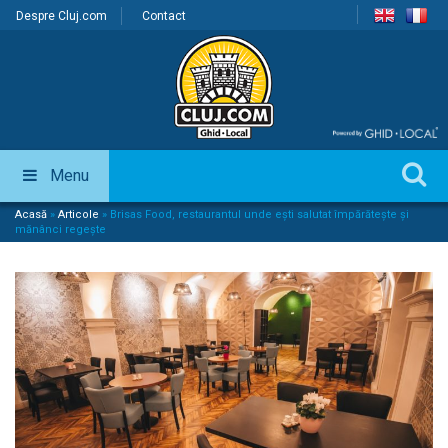
Despre Cluj.com
Contact
Menu
Acasă
»
Articole
»
Brisas Food, restaurantul unde ești salutat împărătește și
mănânci regește