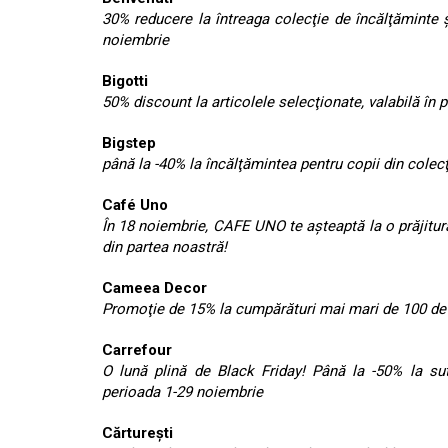
30% reducere la întreaga colecţie de încălţăminte 
noiembrie
Bigotti
50% discount la articolele selecţionate, valabilă în 
Bigstep
până la -40% la încălţămintea pentru copii din colec
Café Uno
În 18 noiembrie, CAFE UNO te așteaptă la o prăjitură 
din partea noastră!
Cameea Decor
Promoţie de 15% la cumpărături mai mari de 100 de l
Carrefour
O lună plină de Black Friday! Până la -50% la sut
perioada 1-29 noiembrie
Cărtureşti