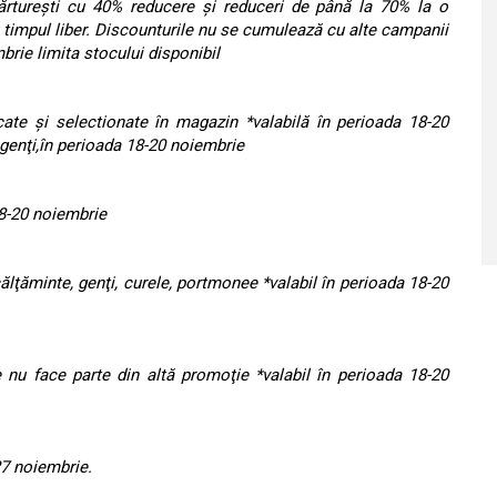
 Cărtureşti cu 40% reducere şi reduceri de până la 70% la o
 timpul liber. Discounturile nu se cumulează cu alte campanii
brie limita stocului disponibil
te şi selectionate în magazin *valabilă în perioada 18-20
genţi,în perioada 18-20 noiembrie
18-20 noiembrie
lţăminte, genţi, curele, portmonee *valabil în perioada 18-20
 nu face parte din altă promoţie *valabil în perioada 18-20
27 noiembrie.