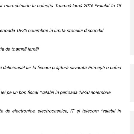
şi marochinarie la colecţia Toamnă-Iarnă 2016 *valabil în 18
perioada 18-20 noiembrie în limita stocului disponibil
ţia de toamnă-iarnă!
delicioasă! Iar la fiecare prăjitură savurată Primești o cafea
ei pe un bon fiscal *valabil în perioada 18-20 noiembrie
e de electronice, electrocasnice, IT şi telecom *valabil în