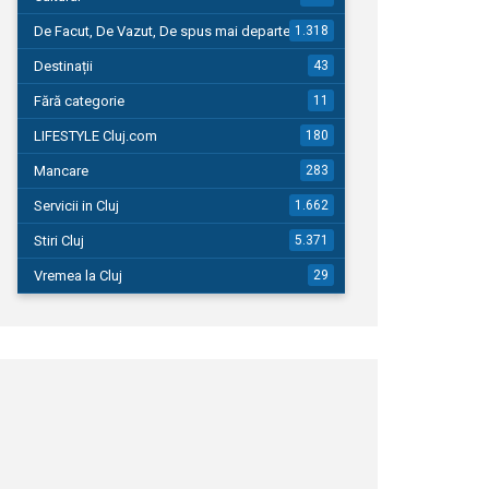
De Facut, De Vazut, De spus mai departe…
1.318
Destinații
43
Fără categorie
11
LIFESTYLE Cluj.com
180
Mancare
283
Servicii in Cluj
1.662
Stiri Cluj
5.371
Vremea la Cluj
29