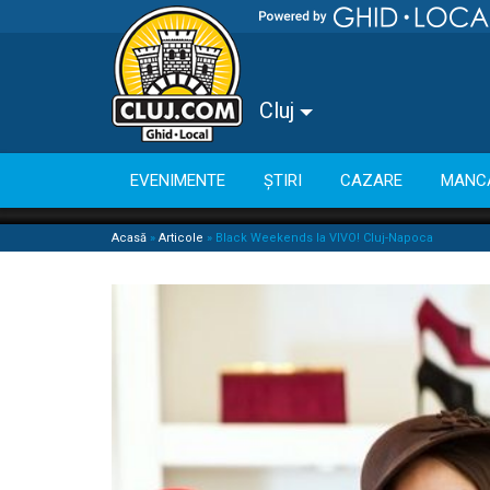
Cluj
EVENIMENTE
ȘTIRI
CAZARE
MANC
Acasă
»
Articole
»
Black Weekends la VIVO! Cluj-Napoca