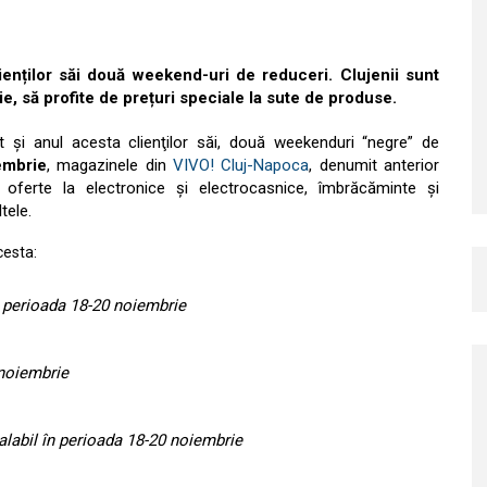
ienților săi două weekend-uri de reduceri. Clujenii sunt
e, să profite de prețuri speciale la sute de produse.
it şi anul acesta clienţilor săi, două weekenduri “negre” de
embrie
, magazinele din
VIVO! Cluj-Napoca
, denumit anterior
i oferte la electronice şi electrocasnice, îmbrăcăminte şi
tele.
cesta:
n perioada 18-20 noiembrie
 noiembrie
labil în perioada 18-20 noiembrie