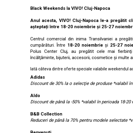
Black Weekends la VIVO! Cluj-Napoca
Anul acesta, VIVO! Cluj-Napoca le-a pregătit cl
așteptați între 18-20 noiembrie și 25-27 noiembri
Centrul comercial din inima Transilvaniei a pregăt
cumpărături. Între
18-20 noiembrie
şi
25-27 noi
Polus Center Cluj, au pregătit cele mai fierbinţ
încălţăminte, bijuterii, accesorii, cosmetice şi multe al
Iată câteva dintre oferte speciale valabile weekendul a
Adidas
Discount de 30% la o selecţie de produse *valabil î
Aldo
Discount de până la -50% *valabil în perioada 18-20
B&B Collection
Reduceri de până la 70% pentru modele selectate *va
Benvenuti