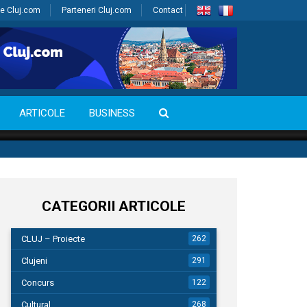
e Cluj.com
Parteneri Cluj.com
Contact
ARTICOLE
BUSINESS
CATEGORII ARTICOLE
CLUJ – Proiecte
262
Clujeni
291
Concurs
122
Cultural
268