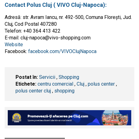
Contact Polus Cluj ( VIVO Cluj-Napoca):
Adresă: str. Avram Iancu, nr. 492-500, Comuna Floreşti, Jud.
Cluj, Cod Postal 407280
Telefon: +40 364 413 422
E-mail:
cluj-napoca@vivo-shopping.com
Website
Facebook:
facebook.com/VIVOClujNapoca
Postat în:
Servicii
,
Shopping
Etichete:
centru comercial
,
​Cluj
,
polus center
,
polus center cluj
,
shopping