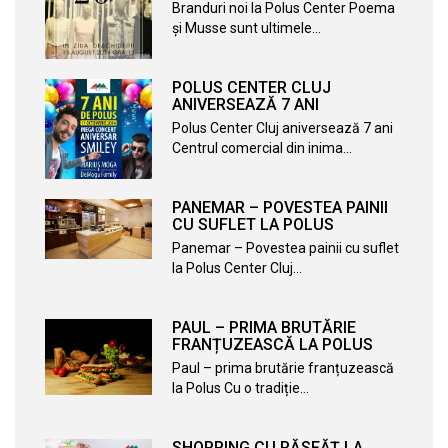
Branduri noi la Polus Center Poema
și Musse sunt ultimele…
POLUS CENTER CLUJ
ANIVERSEAZĂ 7 ANI
Polus Center Cluj aniversează 7 ani
Centrul comercial din inima…
PANEMAR – POVESTEA PAINII
CU SUFLET LA POLUS
Panemar – Povestea painii cu suflet
la Polus Center Cluj…
PAUL – PRIMA BRUTĂRIE
FRANȚUZEASCĂ LA POLUS
Paul – prima brutărie franțuzească
la Polus Cu o tradiție…
SHOPPING CU RĂSFĂȚ LA