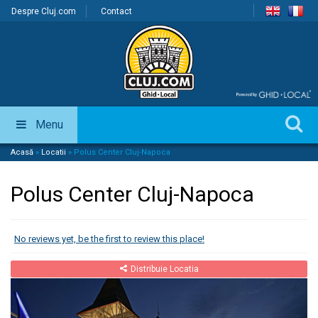
Despre Cluj.com
Contact
Menu
Acasă
»
Locatii
»
Polus Center Cluj-Napoca
Polus Center Cluj-Napoca
No reviews yet, be the first to review this place!
Distribuie Locatia