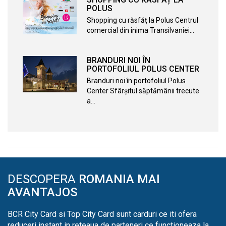
POLUS
Shopping cu răsfăț la Polus Centrul
comercial din inima Transilvaniei…
BRANDURI NOI ÎN
PORTOFOLIUL POLUS CENTER
Branduri noi în portofoliul Polus
Center Sfârşitul săptămânii trecute
a…
DESCOPERA
ROMANIA MAI
AVANTAJOS
BCR City Card si Top City Card sunt carduri ce iti ofera
reduceri instant in reteaua de parteneri ce functioneaza la