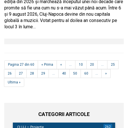
ediția din 2026 și marchează începutul unei noi decade care
promite să fie una cum nu s-a mai văzut până acum. Între 6
și 9 august 2026, Cluj-Napoca devine din nou capitala
globală a muzicii. Votat pentru al doilea an consecutiv pe
locul 3 în lume…
Pagina 27 din 60
« Prima
«
...
10
20
...
25
26
27
28
29
...
40
50
60
...
»
Ultima »
CATEGORII ARTICOLE
CLUJ – Proiecte
262