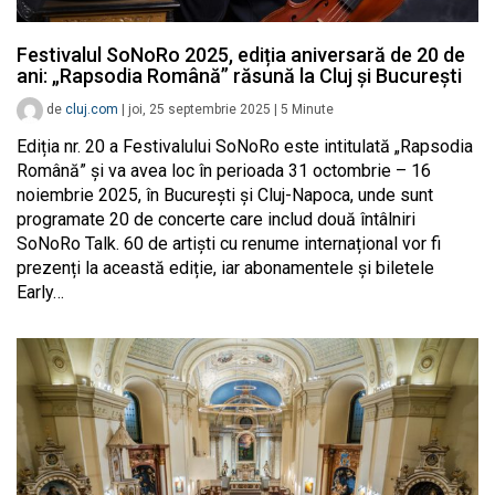
Festivalul SoNoRo 2025, ediția aniversară de 20 de
ani: „Rapsodia Română” răsună la Cluj și București
de
cluj.com
|
joi, 25 septembrie 2025
|
5
Minute
Ediția nr. 20 a Festivalului SoNoRo este intitulată „Rapsodia
Română” și va avea loc în perioada 31 octombrie – 16
noiembrie 2025, în București și Cluj-Napoca, unde sunt
programate 20 de concerte care includ două întâlniri
SoNoRo Talk. 60 de artiști cu renume internațional vor fi
prezenți la această ediție, iar abonamentele și biletele
Early…