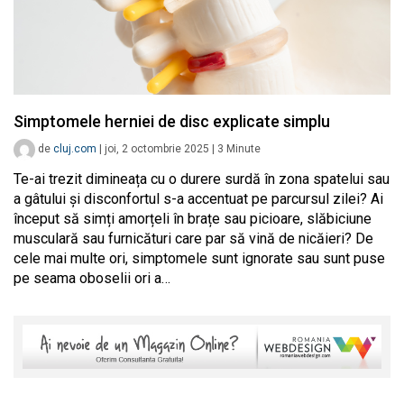
Simptomele herniei de disc explicate simplu
de
cluj.com
|
joi, 2 octombrie 2025
|
3
Minute
Te-ai trezit dimineața cu o durere surdă în zona spatelui sau
a gâtului și disconfortul s-a accentuat pe parcursul zilei? Ai
început să simți amorțeli în brațe sau picioare, slăbiciune
musculară sau furnicături care par să vină de nicăieri? De
cele mai multe ori, simptomele sunt ignorate sau sunt puse
pe seama oboselii ori a…