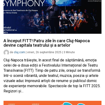
A început FITT! Patru zile în care Cluj-Napoca
devine capitala teatrului și a artelor
de
cluj.com
|
vineri, 26 septembrie 2025
|
3
Minute
Cluj-Napoca trăiește, în acest final de săptămână, emoția
celei de-a doua ediții a Festivalului Internațional de Teatru
Transilvania (FITT). Timp de patru zile, orașul se transformă
într-o scenă vibrantă, unde teatrul, muzica, poezia și artele
vizuale aduc împreună artiști de renume și publicul dornic
de experiențe memorabile. Spectacole de top la FITT 2025.
Regizori și…