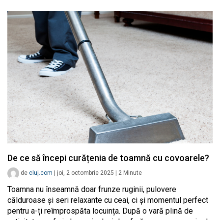
De ce să începi curățenia de toamnă cu covoarele?
de
cluj.com
|
joi, 2 octombrie 2025
|
2
Minute
Toamna nu înseamnă doar frunze ruginii, pulovere
călduroase și seri relaxante cu ceai, ci și momentul perfect
pentru a-ți reîmprospăta locuința. După o vară plină de