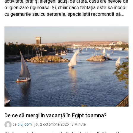
activitate, praf și alergeni aduși de afară, casa are nevoie de
o igienizare riguroasă. Și, chiar dacă tentația este să începi
cu geamurile sau cu sertarele, specialiștii recomandă să…
De ce să mergi în vacanță în Egipt toamna?
de
cluj.com
|
joi, 2 octombrie 2025
|
3
Minute