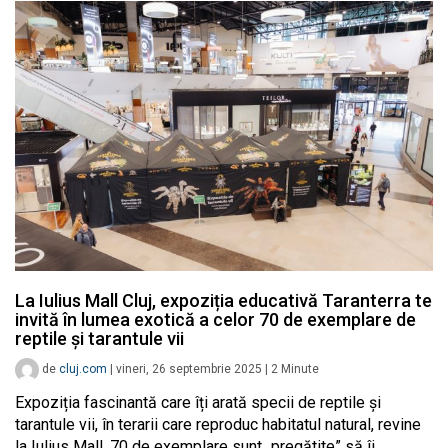
La Iulius Mall Cluj, expoziția educativă Taranterra te
invită în lumea exotică a celor 70 de exemplare de
reptile și tarantule vii
de
cluj.com
|
vineri, 26 septembrie 2025
|
2
Minute
Expoziția fascinantă care îți arată specii de reptile și
tarantule vii, în terarii care reproduc habitatul natural, revine
la Iulius Mall. 70 de exemplare sunt „pregătite” să îi