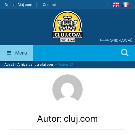
Despre Cluj.com
Contact
Menu
Acasă
»
Arhive pentru cluj.com
»
Pagina 27
Autor:
cluj.com