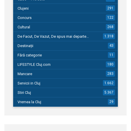
Clujeni
291
Concurs
122
Cultural
268
De Facut, De Vazut, De spus mai departe…
1.318
Destinații
43
Fără categorie
11
LIFESTYLE Cluj.com
180
Mancare
283
Servicii in Cluj
1.662
Stiri Cluj
5.367
Vremea la Cluj
29