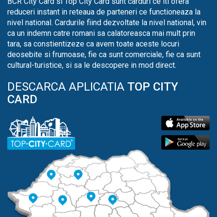
BCR City Card si Top City Card sunt carduri ce iti ofera
reduceri instant in reteaua de parteneri ce functioneaza la
nivel national. Cardurile fiind dezvoltate la nivel national, vin
ca un indemn catre romani sa calatoreasca mai mult prin
tara, sa constientizeze ca avem toate aceste locuri
deosebite si frumoase, fie ca sunt comerciale, fie ca sunt
cultural-turistice, si sa le descopere in mod direct.
DESCARCA APLICATIA
TOP CITY
CARD