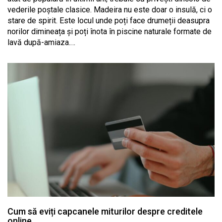
vederile poștale clasice. Madeira nu este doar o insulă, ci o
stare de spirit. Este locul unde poți face drumeții deasupra
norilor dimineața și poți înota în piscine naturale formate de
lavă după-amiaza.…
Cum să eviți capcanele miturilor despre creditele
online