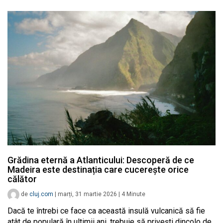
Grădina eternă a Atlanticului: Descoperă de ce
Madeira este destinația care cucerește orice
călător
de
cluj.com
|
marți, 31 martie 2026
|
4
Minute
Dacă te întrebi ce face ca această insulă vulcanică să fie
atât de populară în ultimii ani, trebuie să privești dincolo de