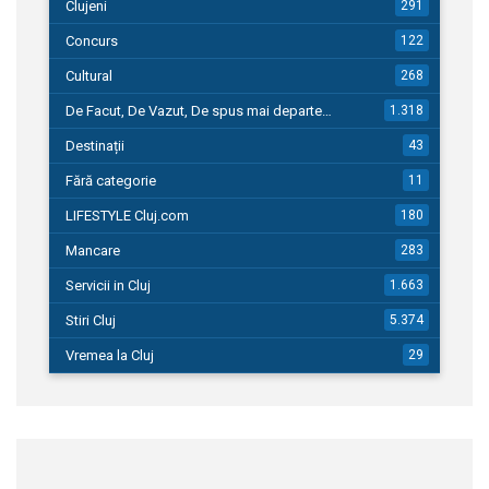
Clujeni
291
Concurs
122
Cultural
268
De Facut, De Vazut, De spus mai departe…
1.318
Destinații
43
Fără categorie
11
LIFESTYLE Cluj.com
180
Mancare
283
Servicii in Cluj
1.663
Stiri Cluj
5.374
Vremea la Cluj
29