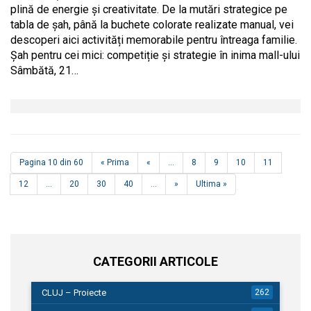
plină de energie și creativitate. De la mutări strategice pe
tabla de șah, până la buchete colorate realizate manual, vei
descoperi aici activități memorabile pentru întreaga familie.
Șah pentru cei mici: competiție și strategie în inima mall-ului
Sâmbătă, 21…
Pagina 10 din 60
« Prima
«
...
8
9
10
11
12
...
20
30
40
...
»
Ultima »
CATEGORII ARTICOLE
CLUJ – Proiecte
262