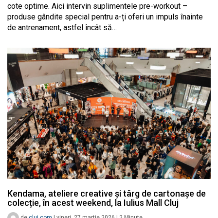
cote optime. Aici intervin suplimentele pre-workout –
produse gândite special pentru a-ți oferi un impuls înainte
de antrenament, astfel încât să…
Kendama, ateliere creative și târg de cartonașe de
colecție, în acest weekend, la Iulius Mall Cluj
de
cluj.com
|
vineri, 27 martie 2026
|
2
Minute