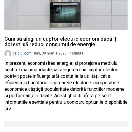
Cum să alegi un cuptor electric econom dacă îți
dorești să reduci consumul de energie
de
cluj.com
|
luni, 30 martie 2026
|
4
Minute
În prezent, economisirea energiei și protejarea mediului
sunt tot mai importante, iar alegerea unui cuptor electric
potrivit poate influența atât costurile la utilități, cât și
eficiența în bucătărie. Cuptoarele electrice încorporabile
economice câștigă popularitate datorită funcțiilor moderne
și performanței ridicate. Acest ghid îți oferă pe scurt
informațiile esențiale pentru a compara opțiunile disponibile
și a…