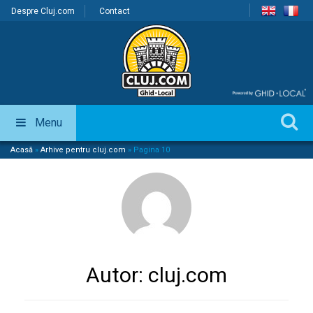
Despre Cluj.com
Contact
Menu
Acasă
»
Arhive pentru cluj.com
»
Pagina 10
Autor:
cluj.com