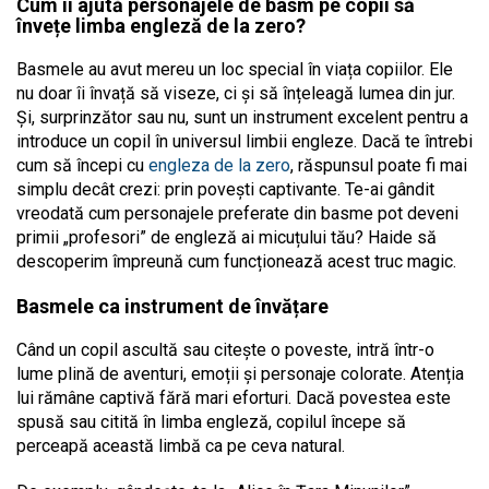
Cum îi ajută personajele de basm pe copii să
învețe limba engleză de la zero?
Basmele au avut mereu un loc special în viața copiilor. Ele
nu doar îi învață să viseze, ci și să înțeleagă lumea din jur.
Și, surprinzător sau nu, sunt un instrument excelent pentru a
introduce un copil în universul limbii engleze. Dacă te întrebi
cum să începi cu
engleza de la zero
, răspunsul poate fi mai
simplu decât crezi: prin povești captivante. Te-ai gândit
vreodată cum personajele preferate din basme pot deveni
primii „profesori” de engleză ai micuțului tău? Haide să
descoperim împreună cum funcționează acest truc magic.
Basmele ca instrument de învățare
Când un copil ascultă sau citește o poveste, intră într-o
lume plină de aventuri, emoții și personaje colorate. Atenția
lui rămâne captivă fără mari eforturi. Dacă povestea este
spusă sau citită în limba engleză, copilul începe să
perceapă această limbă ca pe ceva natural.