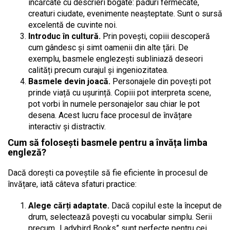
încărcate cu descrieri bogate: păduri fermecate,
creaturi ciudate, evenimente neașteptate. Sunt o sursă
excelentă de cuvinte noi.
Introduc în cultură.
Prin povești, copiii descoperă
cum gândesc și simt oamenii din alte țări. De
exemplu, basmele englezești subliniază deseori
calități precum curajul și ingeniozitatea.
Basmele devin joacă.
Personajele din povești pot
prinde viață cu ușurință. Copiii pot interpreta scene,
pot vorbi în numele personajelor sau chiar le pot
desena. Acest lucru face procesul de învățare
interactiv și distractiv.
Cum să folosești basmele pentru a învăța limba
engleză?
Dacă dorești ca poveștile să fie eficiente în procesul de
învățare, iată câteva sfaturi practice:
Alege cărți adaptate.
Dacă copilul este la început de
drum, selectează povești cu vocabular simplu. Serii
precum „Ladybird Books” sunt perfecte pentru cei