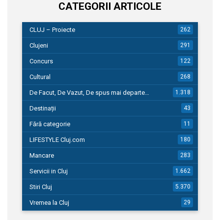
CATEGORII ARTICOLE
CLUJ – Proiecte
262
Clujeni
291
Concurs
122
Cultural
268
De Facut, De Vazut, De spus mai departe…
1.318
Destinații
43
Fără categorie
11
LIFESTYLE Cluj.com
180
Mancare
283
Servicii in Cluj
1.662
Stiri Cluj
5.370
Vremea la Cluj
29