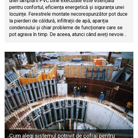
unei tâmplării PVC bine executate este esențială
pentru confortul, eficiența energetică și siguranța unei
locuințe. Ferestrele montate necorespunzător pot duce
la pierderi de căldură, infiltrații de apă, apariția
condensului și chiar probleme de funcționare care se
pot agrava în timp. De aceea, atunci când aveți nevoie…
Cum alegi sistemul potrivit de cofraj pentru