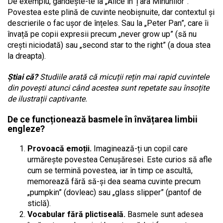
De exemplu, gândește-te la „Alice în Țara Minunilor”.
Povestea este plină de cuvinte neobișnuite, dar contextul și
descrierile o fac ușor de înțeles. Sau la „Peter Pan”, care îi
învață pe copii expresii precum „never grow up” (să nu
crești niciodată) sau „second star to the right” (a doua stea
la dreapta).
Știai că?
Studiile arată că micuții rețin mai rapid cuvintele
din povești atunci când acestea sunt repetate sau însoțite
de ilustrații captivante.
De ce funcționează basmele în învățarea limbii
engleze?
Provoacă emoții.
Imaginează-ți un copil care
urmărește povestea Cenușăresei. Este curios să afle
cum se termină povestea, iar în timp ce ascultă,
memorează fără să-și dea seama cuvinte precum
„pumpkin” (dovleac) sau „glass slipper” (pantof de
sticlă).
Vocabular fără plictiseală.
Basmele sunt adesea