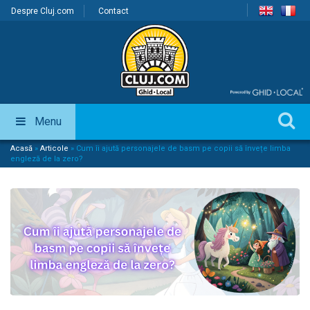
Despre Cluj.com
Contact
Menu
Acasă
»
Articole
»
Cum îi ajută personajele de basm pe copii să învețe limba
engleză de la zero?