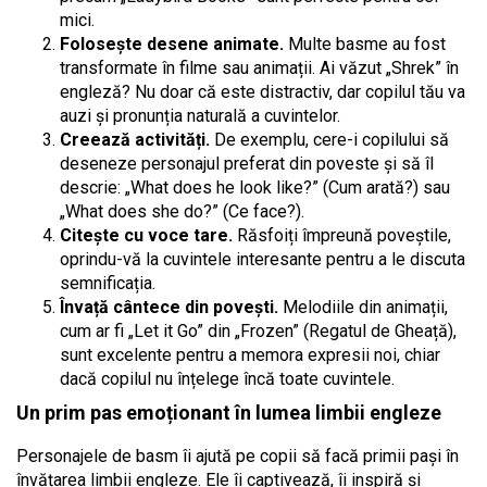
mici.
Folosește desene animate.
Multe basme au fost
transformate în filme sau animații. Ai văzut „Shrek” în
engleză? Nu doar că este distractiv, dar copilul tău va
auzi și pronunția naturală a cuvintelor.
Creează activități.
De exemplu, cere-i copilului să
deseneze personajul preferat din poveste și să îl
descrie: „What does he look like?” (Cum arată?) sau
„What does she do?” (Ce face?).
Citește cu voce tare.
Răsfoiți împreună poveștile,
oprindu-vă la cuvintele interesante pentru a le discuta
semnificația.
Învață cântece din povești.
Melodiile din animații,
cum ar fi „Let it Go” din „Frozen” (Regatul de Gheață),
sunt excelente pentru a memora expresii noi, chiar
dacă copilul nu înțelege încă toate cuvintele.
Un prim pas emoționant în lumea limbii engleze
Personajele de basm îi ajută pe copii să facă primii pași în
învățarea limbii engleze. Ele îi captivează, îi inspiră și