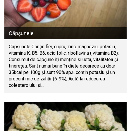
Căpșunele
Căpșunele Conțin fier, cupru, zinc, magneziu, potasiu,
vitamina K, B5, B6, acid folic, riboflavina ( vitamina B2);
Consumul de căpșune îți menține silueta, vitalitatea și
tinerețea; Sunt numai bune în diete deoarece au doar
35kcal pe 100g și sunt 90% apă, conțin potasiu și un
procent mic de zahăr (6-9%); Ajută la reducerea
colesterolului și…