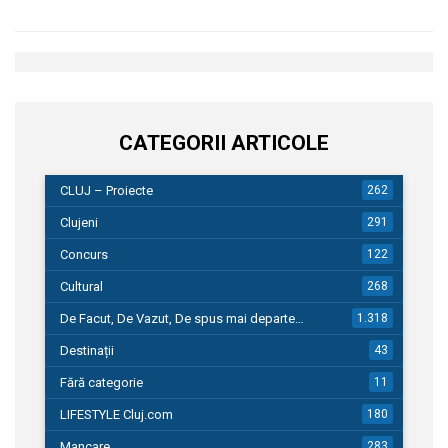
CATEGORII ARTICOLE
CLUJ – Proiecte
262
Clujeni
291
Concurs
122
Cultural
268
De Facut, De Vazut, De spus mai departe…
1.318
Destinații
43
Fără categorie
11
LIFESTYLE Cluj.com
180
Mancare
283