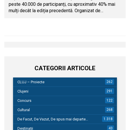
peste 40.000 de participanți, cu aproximativ 40% mai
mulți decât la ediția precedentă. Organizat de…
CATEGORII ARTICOLE
CLUJ – Proiecte
262
Clujeni
291
Concurs
122
Cultural
268
De Facut, De Vazut, De spus mai departe…
1.318
Destinații
43