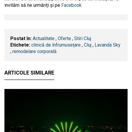
invităm să ne urmăriți și pe
Facebook
Postat în:
Actualitate
,
Oferte
,
Stiri Cluj
Etichete:
clinică de înfrumusețare
,
​Cluj
,
Lavanda Sky
,
remodelare corporală
ARTICOLE SIMILARE