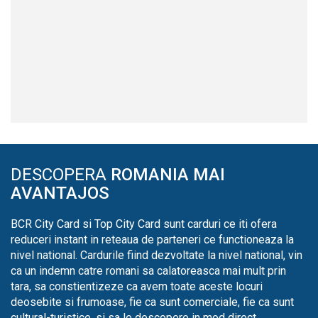
DESCOPERA
ROMANIA MAI
AVANTAJOS
BCR City Card si Top City Card sunt carduri ce iti ofera
reduceri instant in reteaua de parteneri ce functioneaza la
nivel national. Cardurile fiind dezvoltate la nivel national, vin
ca un indemn catre romani sa calatoreasca mai mult prin
tara, sa constientizeze ca avem toate aceste locuri
deosebite si frumoase, fie ca sunt comerciale, fie ca sunt
cultural-turistice, si sa le descopere in mod direct.