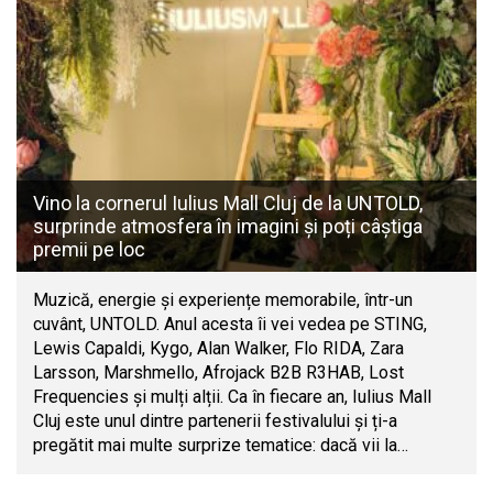
Vino la cornerul Iulius Mall Cluj de la UNTOLD,
surprinde atmosfera în imagini și poți câștiga
premii pe loc
Muzică, energie și experiențe memorabile, într-un
cuvânt, UNTOLD. Anul acesta îi vei vedea pe STING,
Lewis Capaldi, Kygo, Alan Walker, Flo RIDA, Zara
Larsson, Marshmello, Afrojack B2B R3HAB, Lost
Frequencies și mulți alții. Ca în fiecare an, Iulius Mall
Cluj este unul dintre partenerii festivalului și ți-a
pregătit mai multe surprize tematice: dacă vii la…