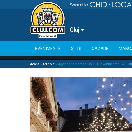
Cluj
EVENIMENTE
ȘTIRI
CAZARE
MANC
Acasă
»
Articole
»
Agenda săptămânii în Cluj: evenimente 14-20 iu