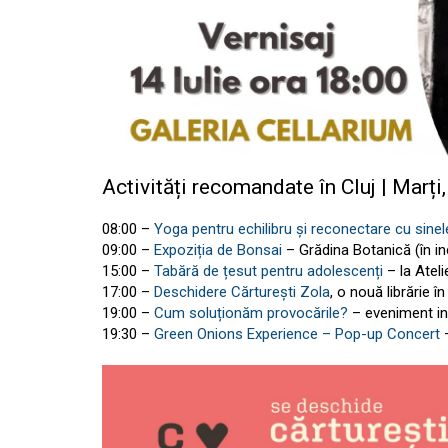
Activități recomandate în Cluj | Marți,
08:00 –
Yoga pentru echilibru și reconectare cu sinel
09:00 –
Expoziția de Bonsai
– Grădina Botanică (în in
15:00 –
Tabără de țesut pentru adolescenți
– la Atel
17:00 –
Deschidere Cărturești Zola
, o nouă librărie în
19:00 –
Cum soluționăm provocările?
– eveniment int
19:30 –
Green Onions Experience – Pop-up Concert
–