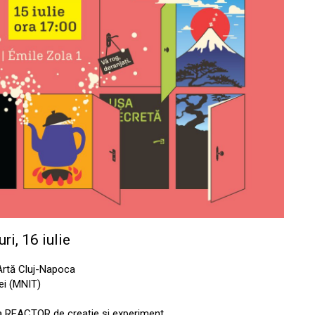
ri, 16 iulie
Artă Cluj-Napoca
ei (MNIT)
a REACTOR de creație și experiment