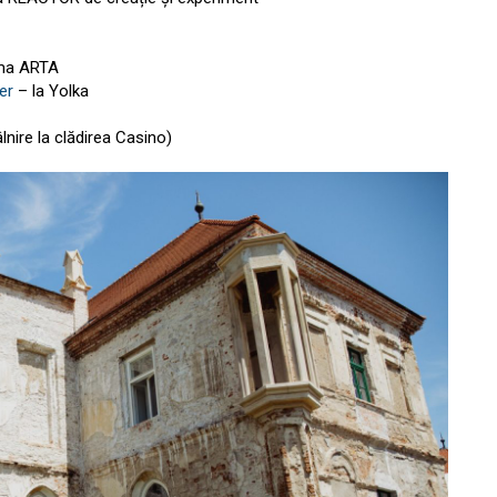
ema ARTA
er
– la Yolka
âlnire la clădirea Casino)