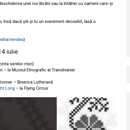
 deschiderea unei noi librării sau la întâlniri cu oameni care-și
însă dacă știi și tu un eveniment deosebit, lasă o
mihai.hendea
)
14 iulie
cinta serelor mici)
n – la Muzeul Etnografic al Transilvaniei
Donner – Biserica Lutherană
ght Long
– la Flying Circus