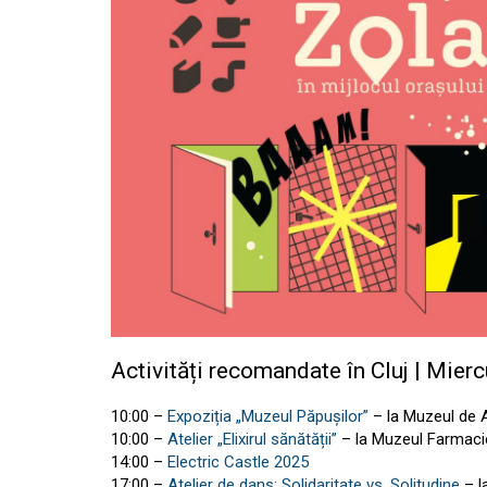
Activități recomandate în Cluj | Miercu
10:00 –
Expoziția „Muzeul Păpușilor”
– la Muzeul de 
10:00 –
Atelier „Elixirul sănătății”
– la Muzeul Farmaci
14:00 –
Electric Castle 2025
17:00 –
Atelier de dans: Solidaritate vs. Solitudine
– l