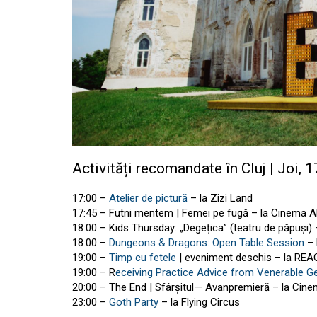
Activități recomandate în Cluj | Joi, 1
17:00 –
Atelier de pictură
– la Zizi Land
17:45 – Futni mentem | Femei pe fugă – la Cinema 
18:00 – Kids Thursday: „Degețica” (teatru de păpuși) 
18:00 –
Dungeons & Dragons: Open Table Session
– 
19:00 –
Timp cu fetele
| eveniment deschis – la REA
19:00 – R
eceiving Practice Advice from Venerable 
20:00 – The End | Sfârșitul— Avanpremieră – la Cin
23:00 –
Goth Party
– la Flying Circus