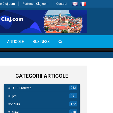
e Cluj.com
Parteneri Cluj.com
Contact
ARTICOLE
BUSINESS
CATEGORII ARTICOLE
CLUJ – Proiecte
262
Clujeni
291
Concurs
122
Cultural
268