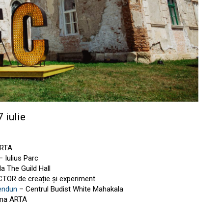
7 iulie
ARTA
– Iulius Parc
la The Guild Hall
CTOR de creație și experiment
Gendun
– Centrul Budist White Mahakala
ema ARTA