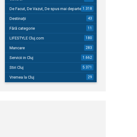
De Facut, De Vazut, De spus mai departe…
1.318
Destinații
43
Fără categorie
11
LIFESTYLE Cluj.com
180
Mancare
283
Servicii in Cluj
1.662
Stiri Cluj
5.371
Vremea la Cluj
29