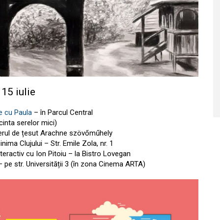
 15 iulie
e cu Paula
– în Parcul Central
cinta serelor mici)
ierul de țesut Arachne szövőműhely
 inima Clujului – Str. Emile Zola, nr. 1
eractiv cu Ion Pitoiu – la Bistro Lovegan
 pe str. Universității 3 (în zona Cinema ARTA)