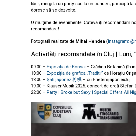
liber, mergi la un party sau la un concert, participă la
doresc să se dezvolte.
O mulțime de evenimente. Câteva îți recomandăm noi, 
recomandare!
Fotografii realizate de
Mihai Hendea
(
Instagram: @
Activități recomandate în Cluj | Luni, 
09:00 –
Expoziția de Bonsai
– Grădina Botanică (în in
18:00 –
Expoziția de grafică „Tradiții”
de Horațiu Crișa
18:00 –
Șah japonez 将棋
– cu Prieteniijaponieicluj
19:00 – KlausenMusik 2025: concert de orgă Stefan 
22:00 –
Party | Broke but Sexy | Special Offers All Ni