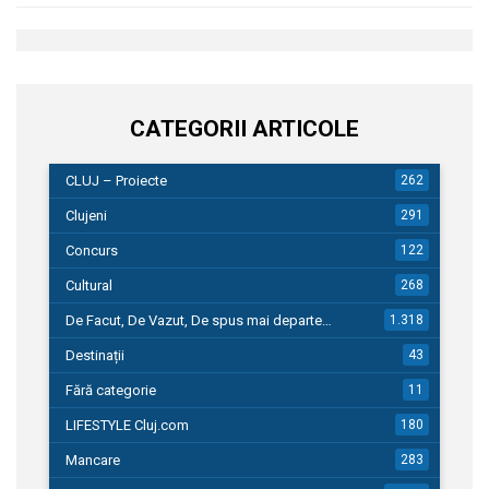
CATEGORII ARTICOLE
CLUJ – Proiecte
262
Clujeni
291
Concurs
122
Cultural
268
De Facut, De Vazut, De spus mai departe…
1.318
Destinații
43
Fără categorie
11
LIFESTYLE Cluj.com
180
Mancare
283