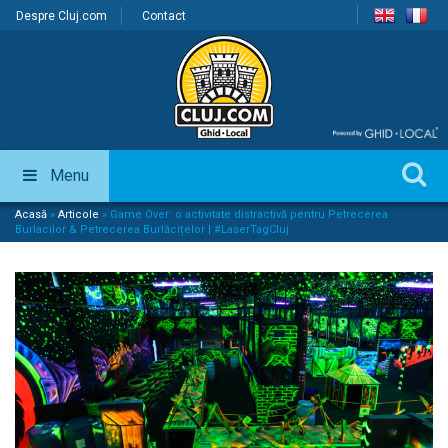
Despre Cluj.com
Contact
Menu
Acasă
»
Articole
»
Game Over: o activitate distractivă pentru Petrecerea
Burlacilor & Petrecerea Burlăcițelor | #LaserTagCluj