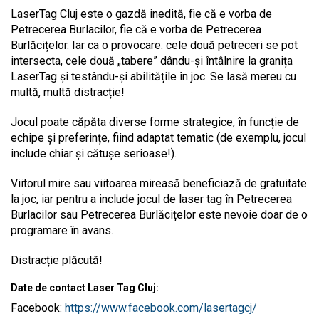
LaserTag Cluj este o gazdă inedită, fie că e vorba de
Petrecerea Burlacilor, fie că e vorba de Petrecerea
Burlăcițelor. Iar ca o provocare: cele două petreceri se pot
intersecta, cele două „tabere” dându-și întâlnire la granița
LaserTag și testându-și abilitățile în joc. Se lasă mereu cu
multă, multă distracție!
Jocul poate căpăta diverse forme strategice, în funcție de
echipe și preferințe, fiind adaptat tematic (de exemplu, jocul
include chiar și cătușe serioase!).
Viitorul mire sau viitoarea mireasă beneficiază de gratuitate
la joc, iar pentru a include jocul de laser tag în Petrecerea
Burlacilor sau Petrecerea Burlăcițelor este nevoie doar de o
programare în avans.
Distracție plăcută!
Date de contact Laser Tag Cluj:
Facebook:
https://www.facebook.com/lasertagcj/