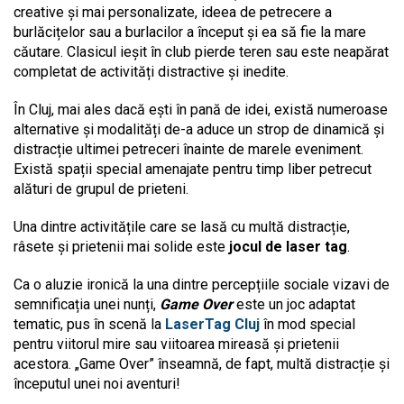
creative și mai personalizate, ideea de petrecere a
burlăcițelor sau a burlacilor a început și ea să fie la mare
căutare. Clasicul ieșit în club pierde teren sau este neapărat
completat de activități distractive și inedite.
În Cluj, mai ales dacă ești în pană de idei, există numeroase
alternative și modalități de-a aduce un strop de dinamică și
distracție ultimei petreceri înainte de marele eveniment.
Există spații special amenajate pentru timp liber petrecut
alături de grupul de prieteni.
Una dintre activitățile care se lasă cu multă distracție,
râsete și prietenii mai solide este
jocul de laser tag
.
Ca o aluzie ironică la una dintre percepțiile sociale vizavi de
semnificația unei nunți,
Game Over
este un joc adaptat
tematic, pus în scenă la
LaserTag Cluj
în mod special
pentru viitorul mire sau viitoarea mireasă și prietenii
acestora. „Game Over” înseamnă, de fapt, multă distracție și
începutul unei noi aventuri!