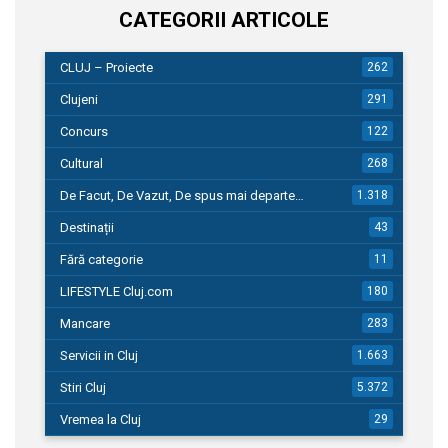
CATEGORII ARTICOLE
CLUJ – Proiecte
262
Clujeni
291
Concurs
122
Cultural
268
De Facut, De Vazut, De spus mai departe…
1.318
Destinații
43
Fără categorie
11
LIFESTYLE Cluj.com
180
Mancare
283
Servicii in Cluj
1.663
Stiri Cluj
5.372
Vremea la Cluj
29