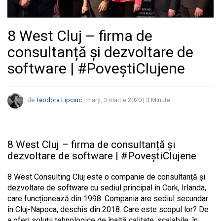
8 West Cluj – firma de
consultanță și dezvoltare de
software | #PoveștiClujene
de
Teodora Lipciuc
|
marți, 3 martie 2020
|
3
Minute
8 West Cluj – firma de consultanță și
dezvoltare de software | #PoveștiClujene
8 West Consulting Cluj este o companie de consultanță și
dezvoltare de software cu sediul principal în Cork, Irlanda,
care funcționează din 1998. Compania are sediul secundar
în Cluj-Napoca, deschis din 2018. Care este scopul lor? De
a oferi soluții tehnologice de înaltă calitate, scalabile, în