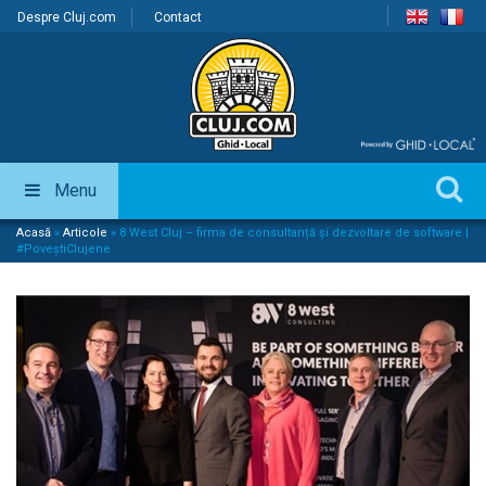
Despre Cluj.com
Contact
Menu
Acasă
»
Articole
»
8 West Cluj – firma de consultanță și dezvoltare de software |
#PoveștiClujene