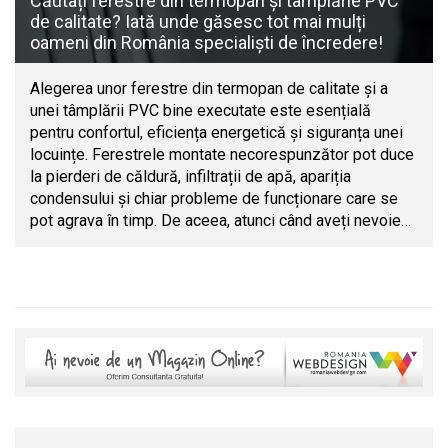
Căutați ferestre din termopan și tâmplărie PVC
de calitate? Iată unde găsesc tot mai mulți
oameni din România specialiști de încredere!
Alegerea unor ferestre din termopan de calitate și a
unei tâmplării PVC bine executate este esențială
pentru confortul, eficiența energetică și siguranța unei
locuințe. Ferestrele montate necorespunzător pot duce
la pierderi de căldură, infiltrații de apă, apariția
condensului și chiar probleme de funcționare care se
pot agrava în timp. De aceea, atunci când aveți nevoie…