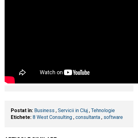
Postat în:
Business
,
Servicii in Cluj
,
Tehnologie
Etichete:
8 West Consulting
,
consultanta
,
software