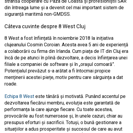
strânsă cooperare cu Paza de Coastă și profesioniștii SAR
din întreaga lume și a devenit cel mai important sistem de
siguranță maritimă non-GMDSS.
Câteva cuvinte despre 8 West Cluj
8 West a fost înființată în noiembrie 2018 la inițiativa
clujeanului Cosmin Coroian. Acesta avea 5 ani de experiență
a colaborării cu firma din Irlanda. Cum piața de IT din Cluj era
încă de pe atunci în plină dezvoltare, a decis înființarea unei
filiale a companiei de software și în „orașul comoară”.
Potențialul prevăzut s-a arătat a fi întocmai propice
menținerii acestei piețe, motiv pentru care sârguința a dat
roade.
Echipa 8 West
este tânără și motivată. Punând accentul pe
dezvoltarea fiecărui membru, evoluția este garantată de
performanța la care ajunge fiecare. Cu toate acestea,
provocările au fost numeroase și, în unele cazuri, chiar au
presupus eforturi și sacrificii. Totuși, o bună gestionare a
situațiilor a adus prosperitate și succesul de care au avut