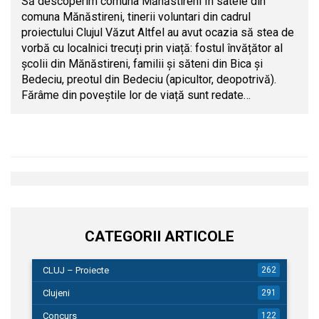
Să descoperim comuna Mănăstireni În satele din
comuna Mănăstireni, tinerii voluntari din cadrul
proiectului Clujul Văzut Altfel au avut ocazia să stea de
vorbă cu localnici trecuți prin viață: fostul învățător al
școlii din Mănăstireni, familii și săteni din Bica și
Bedeciu, preotul din Bedeciu (apicultor, deopotrivă).
Fărâme din poveștile lor de viață sunt redate…
CATEGORII ARTICOLE
CLUJ – Proiecte
262
Clujeni
291
Concurs
122