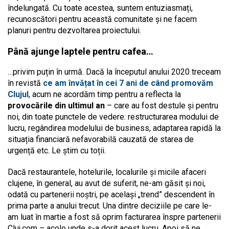
îndelungată. Cu toate acestea, suntem entuziasmați,
recunoscători pentru această comunitate și ne facem
planuri pentru dezvoltarea proiectului.
Până ajunge laptele pentru cafea…
…privim puțin în urmă. Dacă la începutul anului 2020 treceam
în revistă
ce am învățat în cei 7 ani de când promovăm
Clujul
, acum ne acordăm timp pentru a reflecta la
provocările din ultimul an
– care au fost destule și pentru
noi, din toate punctele de vedere: restructurarea modului de
lucru, regândirea modelului de business, adaptarea rapidă la
situația financiară nefavorabilă cauzată de starea de
urgență etc. Le știm cu toții.
Dacă restaurantele, hotelurile, localurile și micile afaceri
clujene, în general, au avut de suferit, ne-am găsit și noi,
odată cu partenerii noștri, pe același „trend” descendent în
prima parte a anului trecut. Una dintre deciziile pe care le-
am luat în martie a fost să oprim facturarea înspre partenerii
Cluj.com – acolo unde s-a dorit acest lucru. Apoi să ne