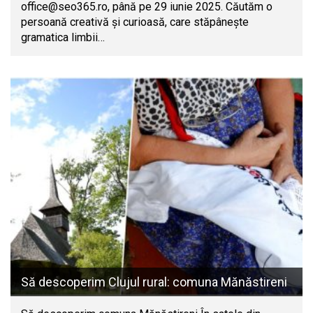
office@seo365.ro
, până pe 29 iunie 2025. Căutăm o
persoană creativă și curioasă, care stăpânește
gramatica limbii…
Să descoperim Clujul rural: comuna Mănăstireni