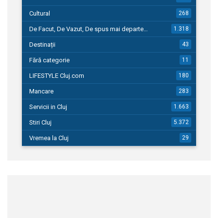
Cultural
268
De Facut, De Vazut, De spus mai departe…
1.318
Destinații
43
Fără categorie
11
LIFESTYLE Cluj.com
180
Mancare
283
Servicii in Cluj
1.663
Stiri Cluj
5.372
Vremea la Cluj
29