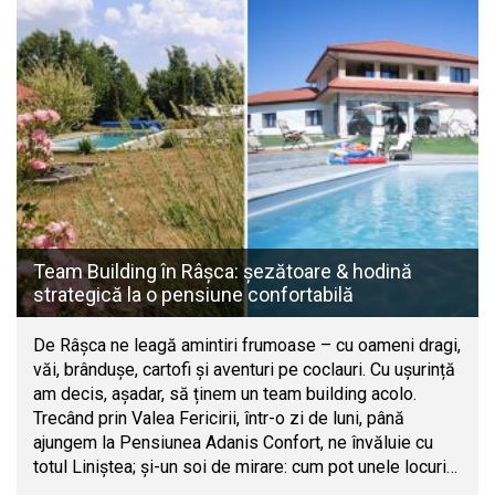
Team Building în Râșca: șezătoare & hodină
strategică la o pensiune confortabilă
De Râșca ne leagă amintiri frumoase – cu oameni dragi,
văi, brândușe, cartofi și aventuri pe coclauri. Cu ușurință
am decis, așadar, să ținem un team building acolo.
Trecând prin Valea Fericirii, într-o zi de luni, până
ajungem la Pensiunea Adanis Confort, ne învăluie cu
totul Liniștea; și-un soi de mirare: cum pot unele locuri…