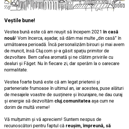
Veștile bune!
Vestea bună este că am reușit să începem 2021
în casă
nouă
! Vom încerca, așadar, să dăm mai multe „din casă” în
următoarea perioadă. Încă personalizăm birouri și mai avem
de muncit, însă Cluj.com și-a găsit spațiu primitor de
dezvoltare. Bem cafea aromată și ne clătim privirile cu
dealuri și Făget. Nu în fiecare zi, dar sperăm la o oarecare
normalitate.
Vestea foarte bună este că am legat prietenii și
parteneriate frumoase în ultimul an, iar acestea, puse alături
de mesajele voastre de susținere și încurajare, ne dau curaj
și energie să dezvoltăm
cluj.comunitatea
așa cum ne
dorim de multă vreme!
Vă mulțumim și vă apreciem! Suntem nespus de
recunoscători pentru faptul că
reușim, împreună, să