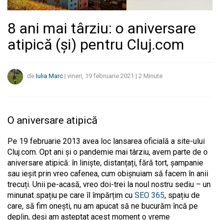
8 ani mai târziu: o aniversare
atipică (și) pentru Cluj.com
de
Iulia Marc
|
vineri, 19 februarie 2021
|
2
Minute
O aniversare atipică
Pe 19 februarie 2013 avea loc lansarea oficială a site-ului
Cluj.com. Opt ani și o pandemie mai târziu, avem parte de o
aniversare atipică: în liniște, distanțați, fără tort, șampanie
sau ieșit prin vreo cafenea, cum obișnuiam să facem în anii
trecuți. Unii pe-acasă, vreo doi-trei la noul nostru sediu – un
minunat spațiu pe care îl împărțim cu
SEO 365
, spațiu de
care, să fim onești, nu am apucat să ne bucurăm încă pe
deplin, deși am așteptat acest moment o vreme