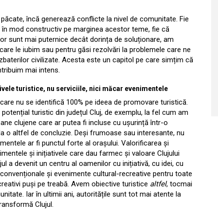
 păcate, încă generează conflicte la nivel de comunitate. Fie
ă în mod constructiv pe marginea acestor teme, fie că
ilor sunt mai puternice decât dorința de soluționare, am
e care le iubim sau pentru găsi rezolvări la problemele care ne
baterilor civilizate. Acesta este un capitol pe care simțim că
tribuim mai intens.
ivele turistice, nu serviciile, nici măcar evenimentele
 care nu se identifică 100% pe ideea de promovare turistică.
potențial turistic din județul Cluj, de exemplu, la fel cum am
bane clujene care ar putea fi incluse cu ușurință într-o
 la o altfel de concluzie. Deși frumoase sau interesante, nu
entele ar fi punctul forte al orașului. Valorificarea și
imentele și inițiativele care dau farmec și valoare Clujului
l a devenit un centru al oamenilor cu inițiativă, cu idei, cu
convenționale și evenimente cultural-recreative pentru toate
reativi puși pe treabă. Avem obiective turistice
altfel
, tocmai
tate. Iar în ultimii ani, autoritățile sunt tot mai atente la
ransformă Clujul.