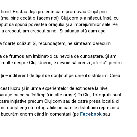
timid. Existau deja proiecte care promovau Clujul prin
e (mai bine decât o facem noi). Cluj.com s-a născut, însă, cu
eput să spună povestea orașului și a împrejurimilor sale. Pe
 a crescut, am crescut și noi. Și situația stă cam așa:
e era foarte scăzut. Și, recunoaștem, ne simțeam oarecum
voia de frumos am îmbinat-o cu nevoia de cunoaștere. Și am
 multe despre Cluj. Uneori, e nevoie să creezi „oferta”, pentru
ii – indiferent de tipul de conținut pe care îl distribuim. Ceea
est lucru și în urma experiențelor de extindere la nivel
arație cu ce se întâmplă în alte orașe): în Cluj, fotografii sunt
tre inițiative precum Cluj.com sau de către presa locală, ci
unt conștienți că fotografiile pe care le distribuim reprezintă
. Ne bucurăm enorm când în comentarii (pe
Facebook
sau