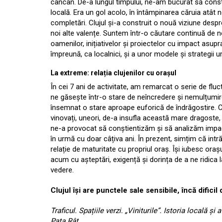
cancan. De-a lungul timpului, ne-am bucurat să const
locală. Era un gol acolo, în întâmpinarea căruia atât n
completări. Clujul și-a construit o nouă viziune despre 
noi alte valențe. Suntem într-o căutare continuă de n
oamenilor, inițiativelor și proiectelor cu impact asu
împreună, ca localnici, și a unor modele și strategii u
La extreme: relația clujenilor cu orașul
În cei 7 ani de activitate, am remarcat o serie de fluct
ne găsește într-o stare de neîncredere și nemulțumire.
însemnat o stare aproape euforică de îndrăgostire. C
vinovați, uneori, de-a insufla această mare dragoste, 
ne-a provocat să conștientizăm și să analizăm impa
în urmă cu doar câțiva ani. În prezent, simțim că int
relație de maturitate cu propriul oraș. Își iubesc orașu
acum cu așteptări, exigență și dorința de a ne ridica l
vedere.
Clujul își are punctele sale sensibile, încă difici
Traficul. Spațiile verzi. „Viniturile”. Istoria locală și
Pata Rât.