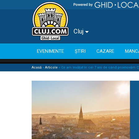
Cluj
EVENIMENTE
ȘTIRI
CAZARE
MANC
Acasă
»
Articole
»
Ce am învățat în cei 7 ani de când promovăm Cl