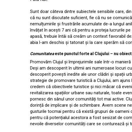
Sunt doar câteva dintre subiectele sensibile care, din
că nu sunt discutate suficient, fie că nu se comunic
nemulțumirile și frustrările acumulate de-a lungul an
învățat în acești 7 ani că pentru a proteja lucrurile p
apasă, trebuie întâi să creăm un context favorabil dez
abia l-am deschis și tatonat și la care sperăm să con
Comunitatea
este punctul forte al Clujului – nu obiect
Promovăm Clujul și împrejurimile sale într-o manieră
Deși am descoperit în ultimii ani numeroase locuri cu 
descoperit povești inedite ale unor clădiri și spații ur
strategie de promovare turistică a Clujului, am ajuns
credem că obiectivele turistice și nici măcar că evenim
revitalizarea spațiilor urbane sau naturale, toate even
pornesc din sânul unor comunități tot mai active. Cluju
dorință de implicare și de schimbare. Avem scene ne
gusturile tocmai pentru că există grupuri de oameni c
pentru că potențialul acestora a fost sesizat de comuni
nevoile diverselor comunități care se conturează și t