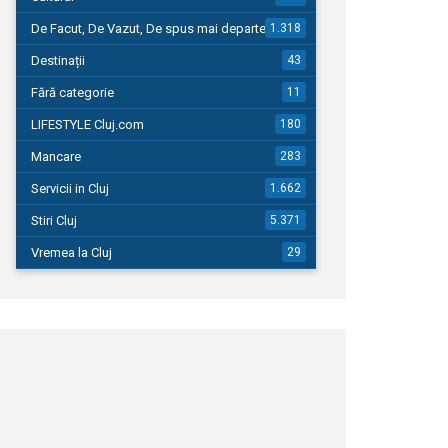
De Facut, De Vazut, De spus mai departe…
1.318
Destinații
43
Fără categorie
11
LIFESTYLE Cluj.com
180
Mancare
283
Servicii in Cluj
1.662
Stiri Cluj
5.371
Vremea la Cluj
29