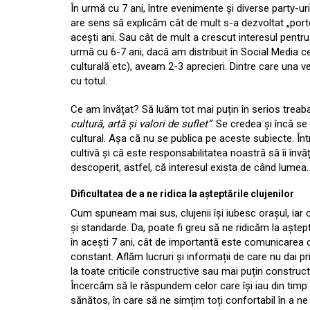
În urmă cu 7 ani, între evenimente și diverse party-uri
are sens să explicăm cât de mult s-a dezvoltat „portof
acești ani. Sau cât de mult a crescut interesul pentr
urmă cu 6-7 ani, dacă am distribuit în Social Media ce
culturală etc), aveam 2-3 aprecieri. Dintre care una 
cu totul.
Ce am învățat? Să luăm tot mai puțin în serios trea
cultură, artă și valori de suflet”
. Se credea și încă s
cultural. Așa că nu se publica pe aceste subiecte. Într
cultivă și că este responsabilitatea noastră să îi înv
descoperit, astfel, că interesul exista de când lumea.
Dificultatea de a ne ridica la așteptările clujenilor
Cum spuneam mai sus, clujenii își iubesc orașul, iar o
și standarde. Da, poate fi greu să ne ridicăm la aștept
în acești 7 ani, cât de importantă este comunicarea 
constant. Aflăm lucruri și informații de care nu dai p
la toate criticile constructive sau mai puțin construc
Încercăm să le răspundem celor care își iau din timp 
sănătos, în care să ne simțim toți confortabil în a ne 