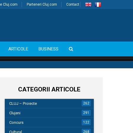
e Cluj.com
Parteneri Cluj.com
Contact
ARTICOLE
BUSINESS
CATEGORII ARTICOLE
CLUJ – Proiecte
262
Clujeni
291
Concurs
122
Cultural
268