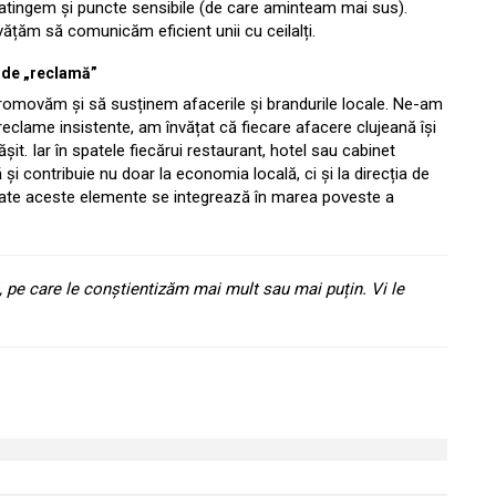
, atingem și puncte sensibile (de care aminteam mai sus).
ățăm să comunicăm eficient unii cu ceilalți.
o de „reclamă”
promovăm și să susținem afacerile și brandurile locale. Ne-am
 reclame insistente, am învățat că fiecare afacere clujeană își
șit. Iar în spatele fiecărui restaurant, hotel sau cabinet
 contribuie nu doar la economia locală, ci și la direcția de
ă toate aceste elemente se integrează în marea poveste a
, pe care le conștientizăm mai mult sau mai puțin. Vi le