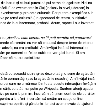
 din baruri și cluburi puteai să pui semn de egalitate. Nici nu
oliul” de evenimente în Cluj (inclusiv la nivel județean) în
u evenimente și proiecte culturale. Dar putem exemplifica » în
va pe temă culturală (un spectacol de teatru, o inițiativă
venea de la subsemnata, probabil. Acum, raportul s-a inversat
ba cu
„dacă nu este cerere, nu îți poți permite să promovezi
e crede că românii nu vor să citească despre teme de interes
-adevăr, nu era profitabil. Am învățat însă că interesul se
ățăm pe oameni ce fel de subiecte vor găsi la noi. Și am
 Doar că nu era satisfăcut.
dată cu această iubire și-au dezvoltat și o serie de așteptări
ările comunității (sau la așteptările noastre). Am învățat însă,
cu cei care ne urmăresc. Din toate aceste interacțiuni învățăm
rin cărți, cu atât mai puțin pe Wikipedia. Suntem atenți așadar
tive pe care le primim. Încercăm să ținem cont de ele pe viitor.
pentru a le oferi. Încercăm să creăm un spațiu online
exprima opiniile și gândurile. Iar aici avem nevoie de ajutorul