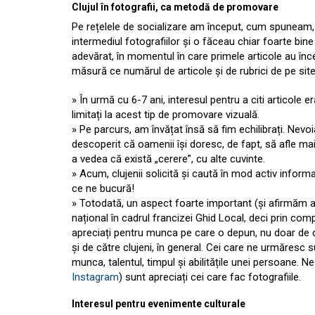
Clujul în fotografii, ca metodă de promovare
Pe rețelele de socializare am început, cum spuneam, 
intermediul fotografiilor și o făceau chiar foarte bin
adevărat, în momentul în care primele articole au înc
măsură ce numărul de articole și de rubrici de pe site
» În urmă cu 6-7 ani, interesul pentru a citi articol
limitați la acest tip de promovare vizuală.
» Pe parcurs, am învățat însă să fim echilibrați. Ne
descoperit că oamenii își doresc, de fapt, să afle mai
a vedea că există „cerere”, cu alte cuvinte.
» Acum, clujenii solicită și caută în mod activ informaț
ce ne bucură!
» Totodată, un aspect foarte important (și afirmăm ac
național în cadrul francizei Ghid Local, deci prin comp
apreciați pentru munca pe care o depun, nu doar de că
și de către clujeni, în general. Cei care ne urmăresc s
munca, talentul, timpul și abilitățile unei persoane
Instagram
) sunt apreciați cei care fac fotografiile.
Interesul pentru evenimente culturale