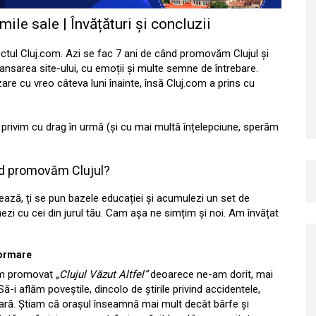
ile sale | Învățături și concluzii
oiectul Cluj.com. Azi se fac 7 ani de când promovăm Clujul și
 lansarea site-ului, cu emoții și multe semne de întrebare.
zare cu vreo câteva luni înainte, însă Cluj.com a prins cu
e, privim cu drag în urmă (și cu mai multă înțelepciune, sperăm
ând promovăm Clujul?
mează, ți se pun bazele educației și acumulezi un set de
onezi cu cei din jurul tău. Cam așa ne simțim și noi. Am învățat
formare
 Am promovat
„Clujul Văzut Altfel”
deoarece ne-am dorit, mai
ă-i aflăm poveștile, dincolo de știrile privind accidentele,
pară. Știam că orașul înseamnă mai mult decât bârfe și