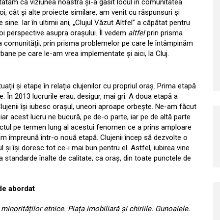
atăm că viziunea noastră și-a găsit locul în comunitatea
oi, cât și alte proiecte similare, am venit cu răspunsuri și
sine. Iar în ultimii ani, „Clujul Văzut Altfel” a căpătat pentru
oi perspective asupra orașului. Îl vedem
altfel
prin prisma
pra comunității, prin prisma problemelor pe care le întâmpinăm
rbane pe care le-am vrea implementate și aici, la Cluj.
uații și etape în relația clujenilor cu propriul oraș. Prima etapă
 În 2013 lucrurile erau, desigur, mai gri. A doua etapă a
lujenii își iubesc orașul, uneori aproape orbește. Ne-am făcut
iar acest lucru ne bucură, pe de-o parte, iar pe de altă parte
ctul pe termen lung al acestui fenomen ce a prins amploare
răm împreună într-o nouă etapă. Clujenii încep să dezvolte o
l și își doresc tot ce-i mai bun pentru el. Astfel, iubirea vine
a standarde înalte de calitate, ca oraș, din toate punctele de
l de abordat
 a minorităților etnice. Piața imobiliară și chiriile. Gunoaiele.