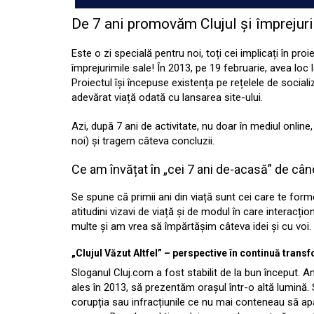
De 7 ani promovăm Clujul și împrejurim
Este o zi specială pentru noi, toți cei implicați în pr
împrejurimile sale! În 2013, pe 19 februarie, avea loc
Proiectul își începuse existența pe rețelele de sociali
adevărat viață odată cu lansarea site-ului.
Azi, după 7 ani de activitate, nu doar în mediul onlin
noi) și tragem câteva concluzii.
Ce am învățat în „cei 7 ani de-acasă” de c
Se spune că primii ani din viață sunt cei care te for
atitudini vizavi de viață și de modul în care interacți
multe și am vrea să împărtășim câteva idei și cu voi.
„Clujul Văzut Altfel” – perspective în continuă trans
Sloganul Cluj.com a fost stabilit de la bun început.
ales în 2013, să prezentăm orașul într-o altă lumină. S
corupția sau infracțiunile ce nu mai conteneau să a