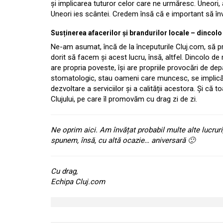
și implicarea tuturor celor care ne urmăresc. Uneori
Uneori ies scântei. Credem însă că e important să înv
Susținerea afacerilor și brandurilor locale – dincol
Ne-am asumat, încă de la începuturile Cluj.com, să 
dorit să facem și acest lucru, însă, altfel. Dincolo de
are propria poveste, își are propriile provocări de depă
stomatologic, stau oameni care muncesc, se implică și
dezvoltare a serviciilor și a calității acestora. Și c
Clujului, pe care îl promovăm cu drag zi de zi.
Ne oprim aici. Am învățat probabil multe alte lucruri
spunem, însă, cu altă ocazie… aniversară 🙂
Cu drag,
Echipa Cluj.com