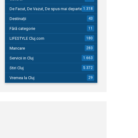
De Facut, De Vazut, De spus mai departe…
1.318
Destinații
43
Fără categorie
11
LIFESTYLE Cluj.com
180
Mancare
283
Servicii in Cluj
1.663
Stiri Cluj
5.372
Vremea la Cluj
29