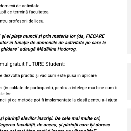
e domenii de activitate
după ce termină facultatea
ntru profesorii de liceu.
i ei piața muncii și prin materia lor (da, FIECARE
iitor în funcție de domeniile de activitate pe care le
ă ghidare
” adaugă Mădălina Hodorog.
ramul gratuit FUTURE Student:
se dezvoltă practic și văd cum este pusă în aplicare
i (în calitate de participanți), pentru a înțelege mai bine cum îi
le lor.
cii și ce metode pot fi implementate la clasă pentru a-i ajuta
părinții elevilor înscriși. De cele mai multe ori,
legerea facultății, de aceea, și părinții care își doresc