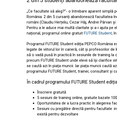
2 din 5 studenți abandonează facultat
„Ce facultate să aleg?”- o întrebare aparent simplă pen
România. 2 din 5 cursanți abandonează facultatea înc
români (Claudiu Herțeliu, Cezar Hâj, Andrei Pârvan și
Pentru a le aduce mai multă claritate și a-i ajuta pe el
național, programul online gratuit
FUTURE Student
, î
Programul FUTURE Student ediția PEPCO România este d
legate de viitorul lor în carieră, cât și profesorilor d
să o vadă pusă în practică în sesiunile de training la
precum FUTURE Student unde elevii să își clarifice viit
se caută azi în piața muncii. Iar piața muncii caută
programului FUTURE Student, trainer, consultant și ca
În cadrul programului FUTURE Student ediția
Înscriere gratuită
5 sesiuni de training online, gratuite bazate
Oportunitatea de a lucra practic în alegerea facu
Sesiuni cu pregătire directă pentru facultate: in
există pentru dezvoltare