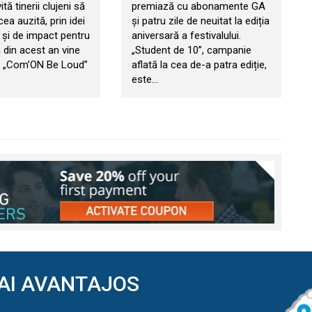
tă tinerii clujeni să
premiază cu abonamente GA
cea auzită, prin idei
și patru zile de neuitat la ediția
 și de impact pentru
aniversară a festivalului.
a din acest an vine
„Student de 10”, campanie
l „Com’ON Be Loud”
aflată la cea de-a patra ediție,
este…
AI AVANTAJOS