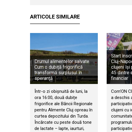
ARTICOLE SIMILARE
Start însc
Drumul alimentelor salvate.
Cluj-Napoc
Cum o dubiță frigorifică
clujeni își
transformă surplusul în
45 dintre e
speranță
financiar
Într-o zi obișnuită de luni, la
Com’ON Cl
ora 16:00, două dubițe
a deschis 
frigorifice ale Băncii Regionale
participativ
pentru Alimente Cluj opreau în
clujeni cu 
curtea depozitului din Turda.
comunitate
Încărcate cu peste două tone
programulu
de lactate – lapte, iaurturi,
participat