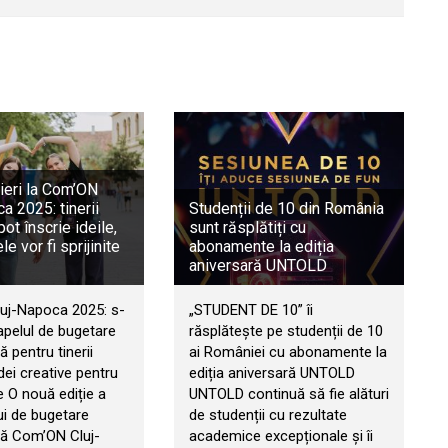
rieri la Com’ON
a 2025: tinerii
Studenții de 10 din România
 pot înscrie ideile,
sunt răsplătiți cu
le vor fi sprijinite
abonamente la ediția
aniversară UNTOLD
uj-Napoca 2025: s-
„STUDENT DE 10” îi
apelul de bugetare
răsplătește pe studenții de 10
ă pentru tinerii
ai României cu abonamente la
idei creative pentru
ediția aniversară UNTOLD
 O nouă ediție a
UNTOLD continuă să fie alături
i de bugetare
de studenții cu rezultate
ivă Com’ON Cluj-
academice excepționale și îi