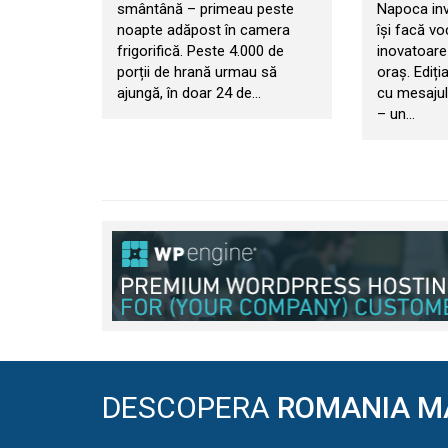
smântână – primeau peste
Napoca invi
noapte adăpost în camera
își facă vo
frigorifică. Peste 4.000 de
inovatoare
porții de hrană urmau să
oraș. Ediți
ajungă, în doar 24 de…
cu mesaju
– un…
DESCOPERA
ROMANIA M