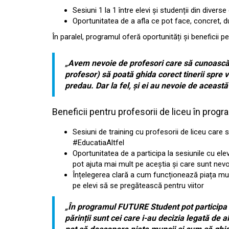
Sesiuni 1 la 1 între elevi și studenții din divers
Oportunitatea de a afla ce pot face, concret, 
În paralel, programul oferă oportunități și beneficii pe
„
Avem nevoie de profesori care să cunoască ș
profesor) să poată ghida corect tinerii spre v
predau. Dar la fel, și ei au nevoie de aceast
Beneficii pentru profesorii de liceu în prog
Sesiuni de training cu profesorii de liceu care 
#EducatiaAltfel
Oportunitatea de a participa la sesiunile cu elevi
pot ajuta mai mult pe aceștia și care sunt nevoi
Înțelegerea clară a cum funcționează piața mun
pe elevi să se pregătească pentru viitor
„
În programul FUTURE Student pot participa și 
părinții sunt cei care i-au decizia legată de a