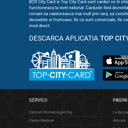
BCR City Card si Top City Card sunt carduri ce iti ofe
functioneaza la nivel national. Cardurile fiind dezvolt
romani sa calatoreasca mai mult prin tara, sa const
deosebite si frumoase, fie ca sunt comerciale, fie ca 
mod direct.
DESCARCA APLICATIA
TOP CIT
SERVICII
PAGINI
Cabinet Stomatologic Cluj
La doi pa
Centru Medical
Articole