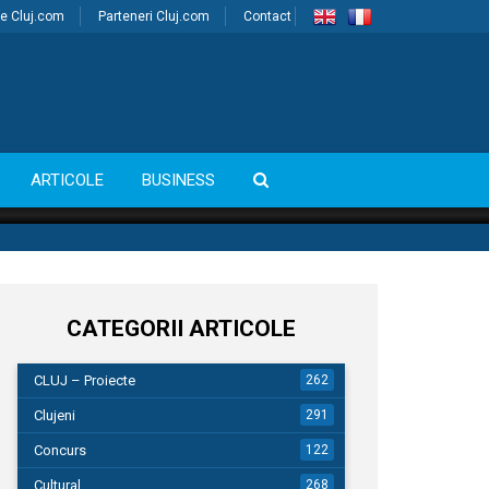
e Cluj.com
Parteneri Cluj.com
Contact
ARTICOLE
BUSINESS
CATEGORII ARTICOLE
CLUJ – Proiecte
262
Clujeni
291
Concurs
122
Cultural
268