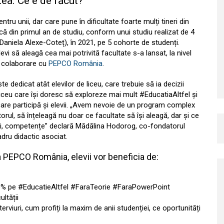
ea. Ce e de făcut?
tru unii, dar care pune în dificultate foarte mulți tineri din
ă din primul an de studiu, conform unui studiu realizat de 4
 Daniela Alexe-Coteț), în 2021, pe 5 cohorte de studenți.
evi să aleagă cea mai potrivită facultate s-a lansat, la nivel
n colaborare cu
PEPCO România
.
edicat atât elevilor de liceu, care trebuie să ia decizii
e liceu care își doresc să exploreze mai mult #EducatiaAltfel și
 care participă și elevii. „Avem nevoie de un program complex
orul, să înțeleagă nu doar ce facultate să își aleagă, dar și ce
 azi, competențe” declară Mădălina Hodorog, co-fondatorul
dru didactic asociat.
 PEPCO România, elevii vor beneficia de:
 100% pe #EducatieAltfel #FaraTeorie #FaraPowerPoint
ltății
terviuri, cum profiți la maxim de anii studenției, ce oportunități