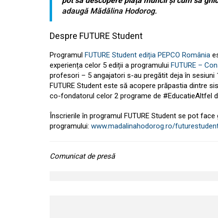
pot să descopere piața muncii și cum să ghide
adaugă Mădălina Hodorog.
Despre FUTURE Student
Programul
FUTURE Student ediția PEPCO România
es
experiența celor 5 ediții a programului
FUTURE – Cons
profesori – 5 angajatori s-au pregătit deja în sesiun
FUTURE Student este să acopere prăpastia dintre sis
co-fondatorul celor 2 programe de #EducatieAltfel 
Înscrierile în programul FUTURE Student se pot face gr
programului:
www.madalinahodorog.ro/futurestuden
Comunicat de presă