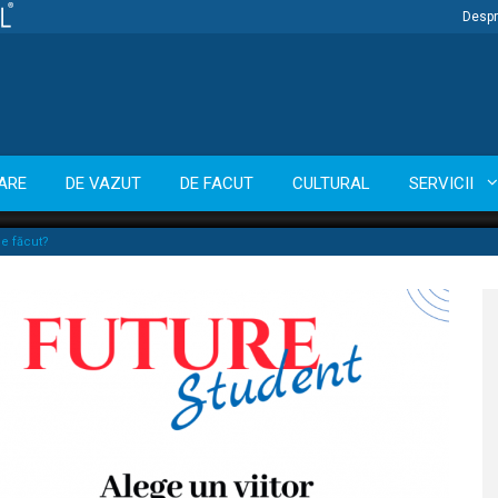
Despr
ARE
DE VAZUT
DE FACUT
CULTURAL
SERVICII
de făcut?