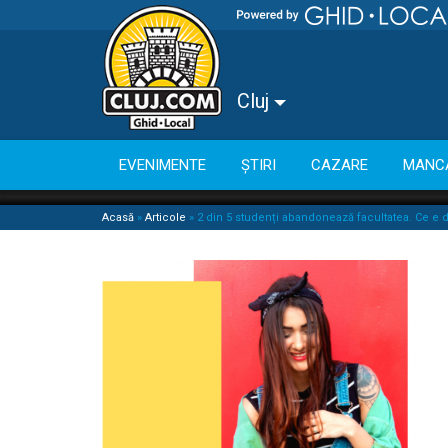
Cluj
EVENIMENTE
ȘTIRI
CAZARE
MANC
Acasă
»
Articole
»
2 din 5 studenți abandonează facultatea. Ce e 