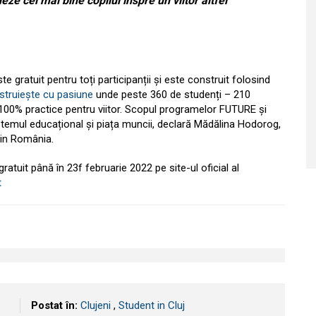
ze cel mai bine copilul înspre un viitor altfel
”
te gratuit pentru toți participanții și este construit folosind
truiește cu pasiune
unde peste 360 de studenți – 210
i 100% practice pentru viitor. Scopul programelor FUTURE și
temul educațional și piața muncii, declară Mădălina Hodorog,
din România.
atuit până în 23f februarie 2022 pe site-ul oficial al
t
Postat în:
Clujeni
,
Student in Cluj