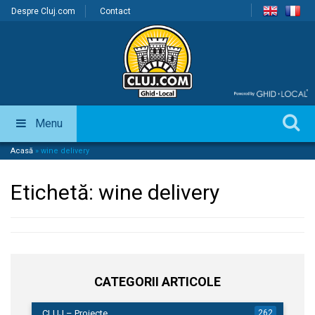
Despre Cluj.com
Contact
Menu
Acasă
»
wine delivery
Etichetă:
wine delivery
CATEGORII ARTICOLE
CLUJ – Proiecte
262