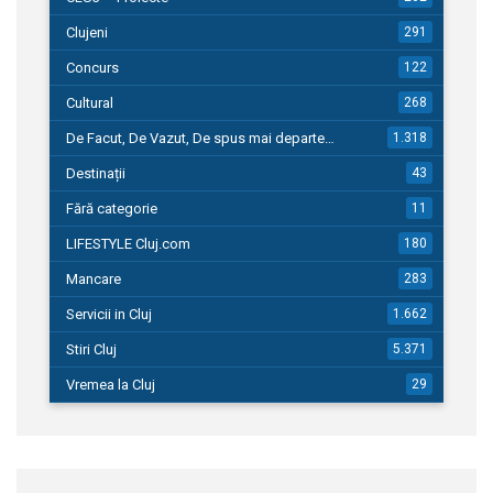
Clujeni
291
Concurs
122
Cultural
268
De Facut, De Vazut, De spus mai departe…
1.318
Destinații
43
Fără categorie
11
LIFESTYLE Cluj.com
180
Mancare
283
Servicii in Cluj
1.662
Stiri Cluj
5.371
Vremea la Cluj
29