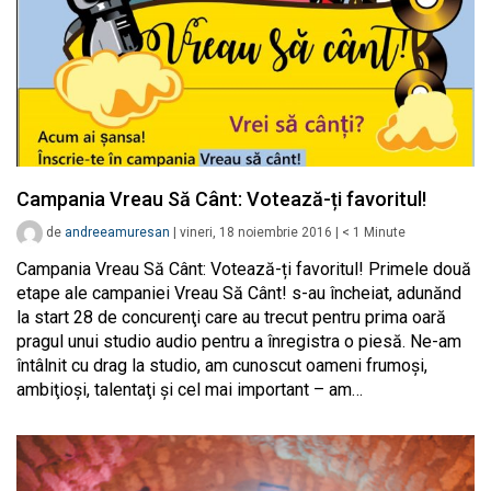
Campania Vreau Să Cânt: Votează-ți favoritul!
de
andreeamuresan
|
vineri, 18 noiembrie 2016
|
< 1
Minute
Campania Vreau Să Cânt: Votează-ți favoritul! Primele două
etape ale campaniei Vreau Să Cânt! s-au încheiat, adunănd
la start 28 de concurenţi care au trecut pentru prima oară
pragul unui studio audio pentru a înregistra o piesă. Ne-am
întâlnit cu drag la studio, am cunoscut oameni frumoşi,
ambiţioşi, talentaţi şi cel mai important – am…