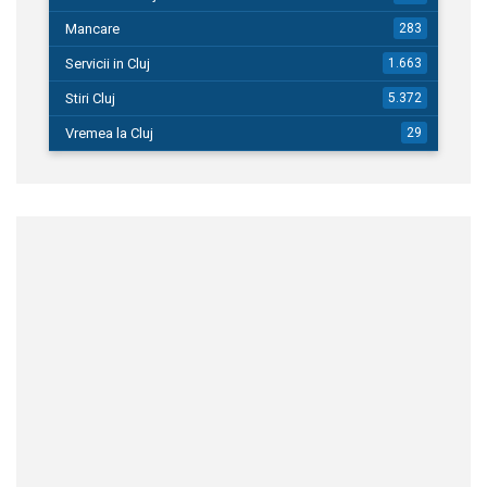
Mancare
283
Servicii in Cluj
1.663
Stiri Cluj
5.372
Vremea la Cluj
29