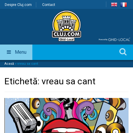
Despre Cluj.com
Contact
Menu
Acasă
»
vreau sa cant
Etichetă:
vreau sa cant