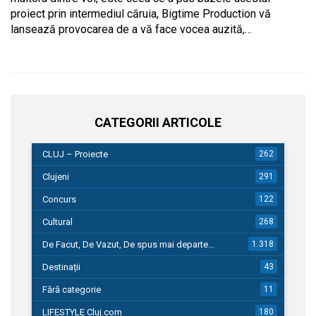
proiect prin intermediul căruia, Bigtime Production vă
lansează provocarea de a vă face vocea auzită,…
CATEGORII ARTICOLE
CLUJ – Proiecte
262
Clujeni
291
Concurs
122
Cultural
268
De Facut, De Vazut, De spus mai departe…
1.318
Destinații
43
Fără categorie
11
LIFESTYLE Cluj.com
180