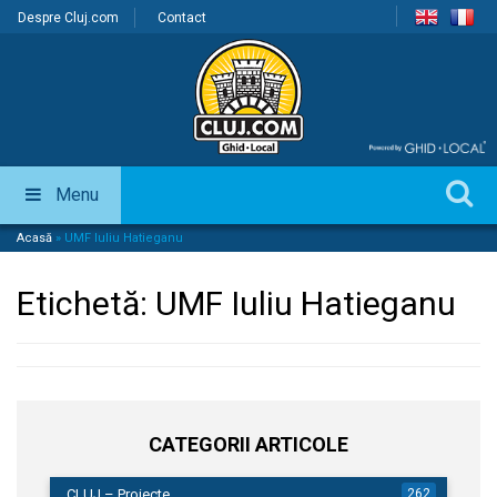
Despre Cluj.com
Contact
Menu
Acasă
»
UMF Iuliu Hatieganu
Etichetă:
UMF Iuliu Hatieganu
CATEGORII ARTICOLE
CLUJ – Proiecte
262