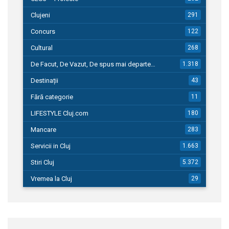
Clujeni
291
Concurs
122
Cultural
268
De Facut, De Vazut, De spus mai departe…
1.318
Destinații
43
Fără categorie
11
LIFESTYLE Cluj.com
180
Mancare
283
Servicii in Cluj
1.663
Stiri Cluj
5.372
Vremea la Cluj
29