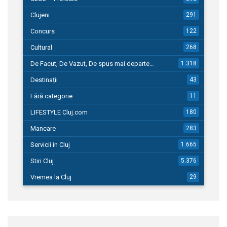
Clujeni
291
Concurs
122
Cultural
268
De Facut, De Vazut, De spus mai departe…
1.318
Destinații
43
Fără categorie
11
LIFESTYLE Cluj.com
180
Mancare
283
Servicii in Cluj
1.665
Stiri Cluj
5.376
Vremea la Cluj
29