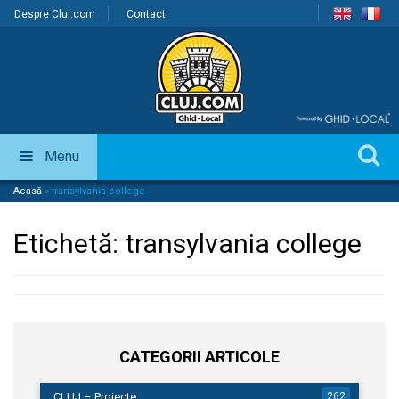
Despre Cluj.com
Contact
Menu
Acasă
»
transylvania college
Etichetă:
transylvania college
CATEGORII ARTICOLE
CLUJ – Proiecte
262