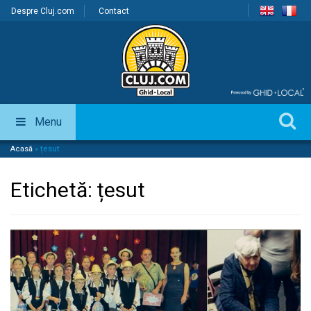
Despre Cluj.com
Contact
Menu
Acasă
»
țesut
Etichetă:
țesut