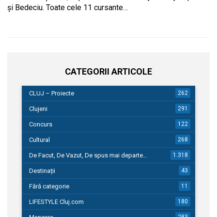
şi Bedeciu. Toate cele 11 cursante…
CATEGORII ARTICOLE
CLUJ – Proiecte
262
Clujeni
291
Concurs
122
Cultural
268
De Facut, De Vazut, De spus mai departe…
1.318
Destinații
43
Fără categorie
11
LIFESTYLE Cluj.com
180