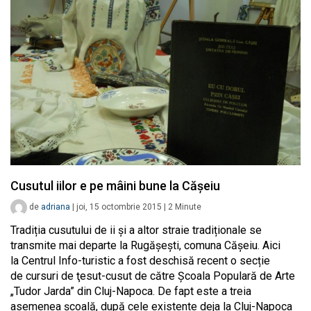
Cusutul iilor e pe mâini bune la Cășeiu
de
adriana
|
joi, 15 octombrie 2015
|
2
Minute
Tradiția cusutului de ii și a altor straie tradiționale se
transmite mai departe la Rugăşeşti, comuna Cășeiu. Aici
la Centrul Info-turistic a fost deschisă recent o secție
de cursuri de ţesut-cusut de către Şcoala Populară de Arte
„Tudor Jarda” din Cluj-Napoca. De fapt este a treia
asemenea școală, după cele existente deja la Cluj-Napoca