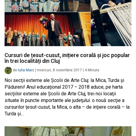
Cursuri de țesut-cusut, inițiere corală și joc popular
în trei localități din Cluj
de
Iulia Marc
|
miercuri, 8 noiembrie 2017
|
4
Minute
Noi secţii externe ale Şcolii de Arte Cluj: la Mica, Turda şi
Pădureni! Anul educaţional 2017 – 2018 aduce, pe harta
secţiilor externe ale Şcolii de Arte Cluj, trei noi locaţii
situate în puncte importante ale judeţului: o nouă secţie a
cursurilor ţesut-cusut, la Mica, o alta – de inţiere corală – la
Turda şi…