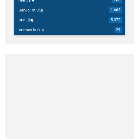
Mancare
283
Servicii in Cluj
1.663
Stiri Cluj
5.372
Vremea la Cluj
29