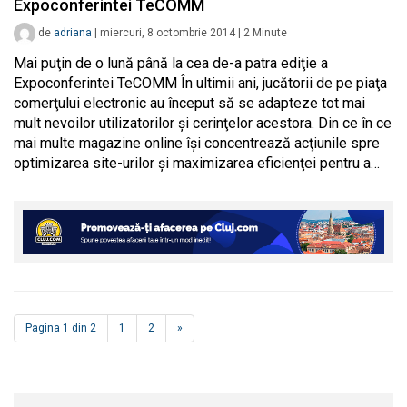
Expoconferintei TeCOMM
de
adriana
|
miercuri, 8 octombrie 2014
|
2
Minute
Mai puţin de o lună până la cea de-a patra ediţie a
Expoconferintei TeCOMM În ultimii ani, jucătorii de pe piaţa
comerţului electronic au început să se adapteze tot mai
mult nevoilor utilizatorilor şi cerinţelor acestora. Din ce în ce
mai multe magazine online îşi concentrează acţiunile spre
optimizarea site-urilor şi maximizarea eficienţei pentru a…
Pagina 1 din 2
1
2
»