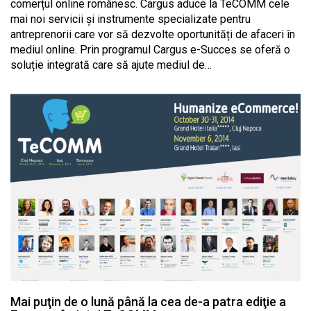
comerțul online românesc. Cargus aduce la TeCOMM cele
mai noi servicii şi instrumente specializate pentru
antreprenorii care vor să dezvolte oportunități de afaceri în
mediul online. Prin programul Cargus e-Succes se oferă o
soluție integrată care să ajute mediul de…
Mai puţin de o lună până la cea de-a patra ediţie a