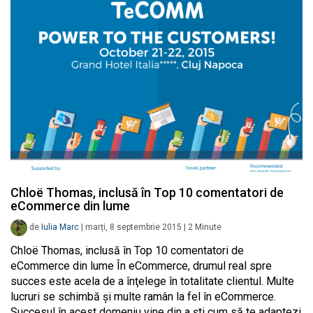
Chloë Thomas, inclusă în Top 10 comentatori de
eCommerce din lume
de
Iulia Marc
|
marți, 8 septembrie 2015
|
2
Minute
Chloë Thomas, inclusă în Top 10 comentatori de
eCommerce din lume În eCommerce, drumul real spre
succes este acela de a înţelege în totalitate clientul. Multe
lucruri se schimbă și multe ramân la fel în eCommerce.
Succesul în acest domeniu vine din a ști cum să te adaptezi