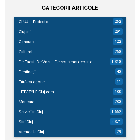
CATEGORII ARTICOLE
CLUJ – Proiecte
262
Clujeni
291
Concurs
122
Cultural
268
De Facut, De Vazut, De spus mai departe…
1.318
Destinații
43
Fără categorie
11
LIFESTYLE Cluj.com
180
Mancare
283
Servicii in Cluj
1.662
Stiri Cluj
5.371
Vremea la Cluj
29