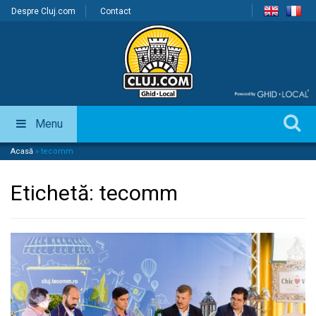
Despre Cluj.com
Contact
Menu
Acasă
»
tecomm
Etichetă:
tecomm