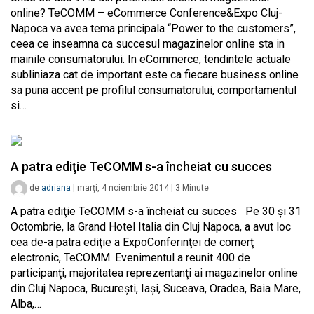
online? TeCOMM – eCommerce Conference&Expo Cluj-
Napoca va avea tema principala “Power to the customers”,
ceea ce inseamna ca succesul magazinelor online sta in
mainile consumatorului. In eCommerce, tendintele actuale
subliniaza cat de important este ca fiecare business online
sa puna accent pe profilul consumatorului, comportamentul
si…
A patra ediţie TeCOMM s-a încheiat cu succes
de
adriana
|
marți, 4 noiembrie 2014
|
3
Minute
A patra ediţie TeCOMM s-a încheiat cu succes Pe 30 şi 31
Octombrie, la Grand Hotel Italia din Cluj Napoca, a avut loc
cea de-a patra ediţie a ExpoConferinţei de comerţ
electronic, TeCOMM. Evenimentul a reunit 400 de
participanţi, majoritatea reprezentanţi ai magazinelor online
din Cluj Napoca, Bucureşti, Iaşi, Suceava, Oradea, Baia Mare,
Alba,…