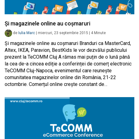
Și magazinele online au coșmaruri
de
Iulia Marc
|
miercuri, 23 septembrie 2015
|
4
Minute
Și magazinele online au coșmaruri Branduri ca MasterCard,
Altex, IKEA, Paravion, BestKids le vor dezvălui publicului
prezent la TeCOMM Cluj A rămas mai puțin de o lună până
la cea de-a cincea ediție a conferinței de comerț electronic
TeCOMM Cluj-Napoca, evenimentul care reunește
comunitatea magazinelor online din România, 21-22
octombrie. Comerțul online crește constant de…