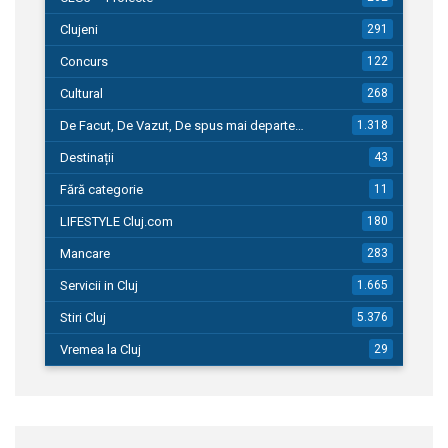
Clujeni
291
Concurs
122
Cultural
268
De Facut, De Vazut, De spus mai departe…
1.318
Destinații
43
Fără categorie
11
LIFESTYLE Cluj.com
180
Mancare
283
Servicii in Cluj
1.665
Stiri Cluj
5.376
Vremea la Cluj
29