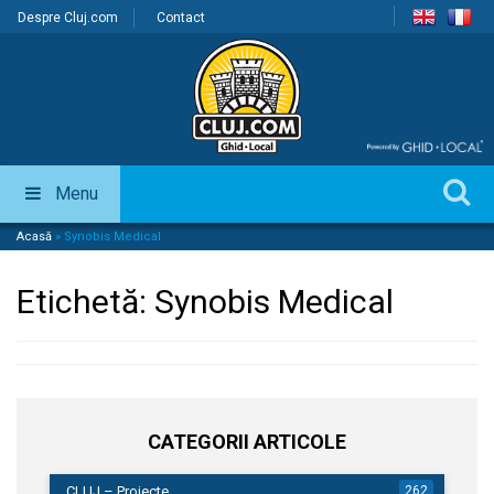
Despre Cluj.com
Contact
Menu
Acasă
»
Synobis Medical
Etichetă:
Synobis Medical
CATEGORII ARTICOLE
CLUJ – Proiecte
262