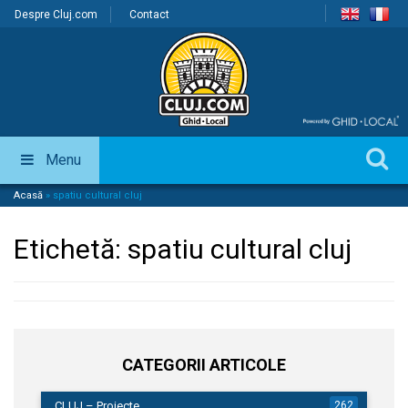
Despre Cluj.com
Contact
Menu
Acasă
»
spatiu cultural cluj
Etichetă:
spatiu cultural cluj
CATEGORII ARTICOLE
CLUJ – Proiecte
262