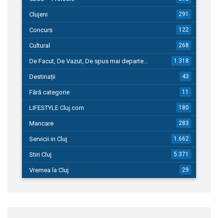
Clujeni
291
Concurs
122
Cultural
268
De Facut, De Vazut, De spus mai departe…
1.318
Destinații
43
Fără categorie
11
LIFESTYLE Cluj.com
180
Mancare
283
Servicii in Cluj
1.662
Stiri Cluj
5.371
Vremea la Cluj
29