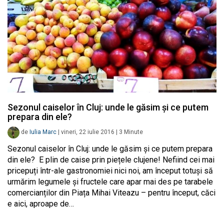
Sezonul caiselor în Cluj: unde le găsim și ce putem
prepara din ele?
de
Iulia Marc
|
vineri, 22 iulie 2016
|
3
Minute
Sezonul caiselor în Cluj: unde le găsim și ce putem prepara
din ele? E plin de caise prin piețele clujene! Nefiind cei mai
pricepuți într-ale gastronomiei nici noi, am început totuși să
urmărim legumele și fructele care apar mai des pe tarabele
comercianților din Piața Mihai Viteazu – pentru început, căci
e aici, aproape de…