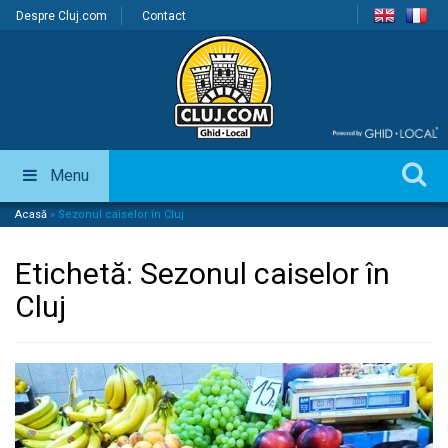
Despre Cluj.com
Contact
Menu
Acasă
»
Sezonul caiselor în Cluj
Etichetă:
Sezonul caiselor în
Cluj