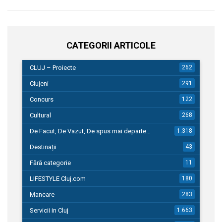
CATEGORII ARTICOLE
CLUJ – Proiecte
262
Clujeni
291
Concurs
122
Cultural
268
De Facut, De Vazut, De spus mai departe…
1.318
Destinații
43
Fără categorie
11
LIFESTYLE Cluj.com
180
Mancare
283
Servicii in Cluj
1.663