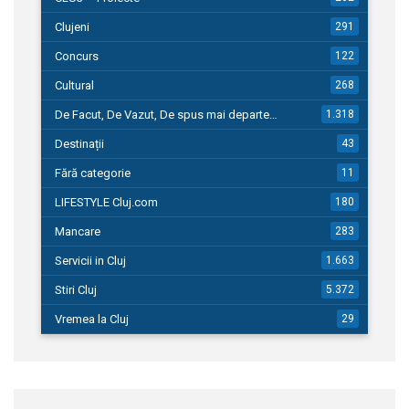
Clujeni
291
Concurs
122
Cultural
268
De Facut, De Vazut, De spus mai departe…
1.318
Destinații
43
Fără categorie
11
LIFESTYLE Cluj.com
180
Mancare
283
Servicii in Cluj
1.663
Stiri Cluj
5.372
Vremea la Cluj
29