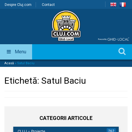
Despre Cluj.com
Contact
Menu
Acasă
»
Satul Baciu
Etichetă:
Satul Baciu
CATEGORII ARTICOLE
CLUJ – Proiecte
262