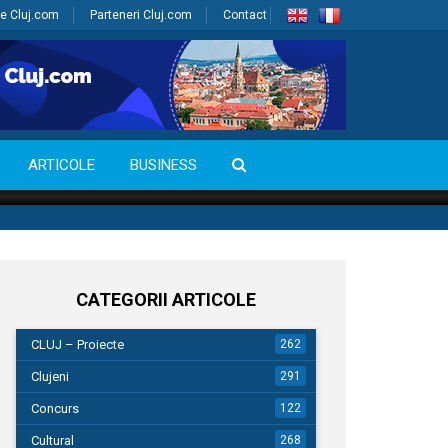
e Cluj.com
Parteneri Cluj.com
Contact
ARTICOLE
BUSINESS
CATEGORII ARTICOLE
CLUJ – Proiecte
262
Clujeni
291
Concurs
122
Cultural
268