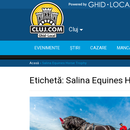
Cluj
EVENIMENTE
ȘTIRI
CAZARE
MANC
Acasă
»
Salina Equines Horse Trophy
Etichetă:
Salina Equines 