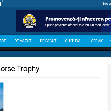
Despr
ARE
DE VAZUT
DE FACUT
CULTURAL
SERVICII
Horse Trophy