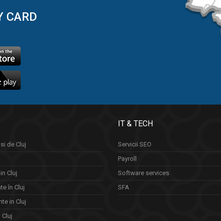
Y CARD
IT & TECH
si de Cluj
Servicii SEO
Payroll
in Cluj
Software services
e în Cluj
SFA
te in Cluj
n Cluj