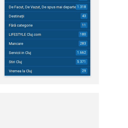
De Facut, De Vazut, De spus mai departe…
1.318
Destinații
43
Fără categorie
11
LIFESTYLE Cluj.com
180
Mancare
283
Servicii in Cluj
1.662
Stiri Cluj
5.371
Vremea la Cluj
29