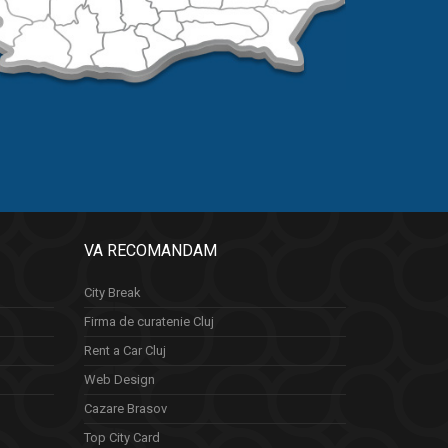
VA RECOMANDAM
City Break
Firma de curatenie Cluj
Rent a Car Cluj
Web Design
Cazare Brasov
Top City Card