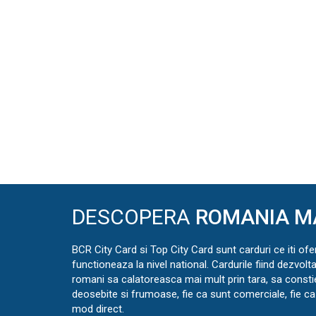
DESCOPERA
ROMANIA M
BCR City Card si Top City Card sunt carduri ce iti ofe
functioneaza la nivel national. Cardurile fiind dezvolt
romani sa calatoreasca mai mult prin tara, sa const
deosebite si frumoase, fie ca sunt comerciale, fie ca 
mod direct.