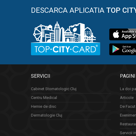
DESCARCA APLICATIA
TOP CIT
SERVICII
PAGINI
Cabinet Stomatologic Cluj
La doi pa
Centru Medical
Articole
Hernie de disc
De Facut 
Dermatologie Cluj
Eveniment
Restauran
Servicii i