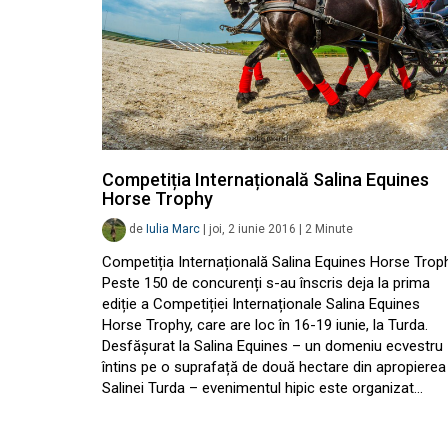
Competiția Internațională Salina Equines
Horse Trophy
de
Iulia Marc
|
joi, 2 iunie 2016
|
2
Minute
Competiția Internațională Salina Equines Horse Trop
Peste 150 de concurenți s-au înscris deja la prima
ediție a Competiției Internaționale Salina Equines
Horse Trophy, care are loc în 16-19 iunie, la Turda.
Desfășurat la Salina Equines – un domeniu ecvestru
întins pe o suprafață de două hectare din apropierea
Salinei Turda – evenimentul hipic este organizat…