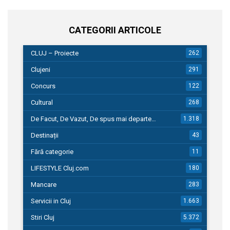
CATEGORII ARTICOLE
CLUJ – Proiecte
262
Clujeni
291
Concurs
122
Cultural
268
De Facut, De Vazut, De spus mai departe…
1.318
Destinații
43
Fără categorie
11
LIFESTYLE Cluj.com
180
Mancare
283
Servicii in Cluj
1.663
Stiri Cluj
5.372