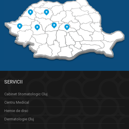
SERVICII
Cabinet Stomatologic Cluj
Centru Medical
Hernie de disc
Dermatologie Cluj