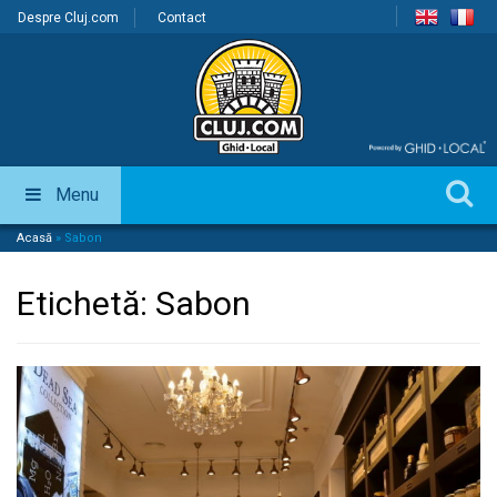
Despre Cluj.com
Contact
Menu
Acasă
»
Sabon
Etichetă:
Sabon