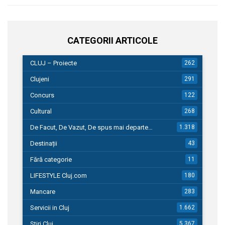
CATEGORII ARTICOLE
CLUJ – Proiecte
262
Clujeni
291
Concurs
122
Cultural
268
De Facut, De Vazut, De spus mai departe…
1.318
Destinații
43
Fără categorie
11
LIFESTYLE Cluj.com
180
Mancare
283
Servicii in Cluj
1.662
Stiri Cluj
5.367