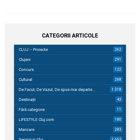
CATEGORII ARTICOLE
CLUJ – Proiecte
262
Clujeni
291
Concurs
122
Cultural
268
De Facut, De Vazut, De spus mai departe…
1.318
Destinații
43
Fără categorie
11
LIFESTYLE Cluj.com
180
Mancare
283
Servicii in Cluj
1.663