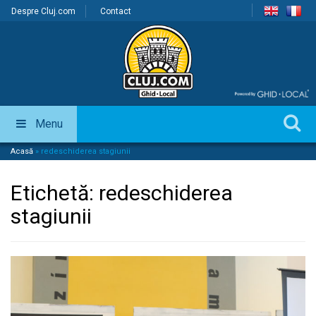
Despre Cluj.com
Contact
Menu
Acasă
»
redeschiderea stagiunii
Etichetă:
redeschiderea
stagiunii