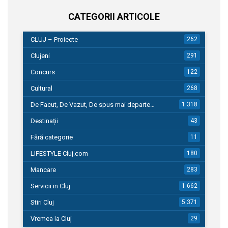
CATEGORII ARTICOLE
CLUJ – Proiecte
262
Clujeni
291
Concurs
122
Cultural
268
De Facut, De Vazut, De spus mai departe…
1.318
Destinații
43
Fără categorie
11
LIFESTYLE Cluj.com
180
Mancare
283
Servicii in Cluj
1.662
Stiri Cluj
5.371
Vremea la Cluj
29