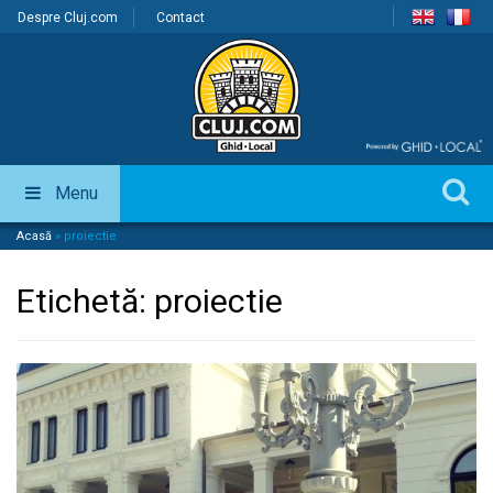
Despre Cluj.com
Contact
Menu
Acasă
»
proiectie
Etichetă:
proiectie