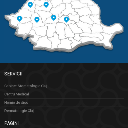
SERVICII
Cabinet Stomatologic Cluj
Centru Medical
Hernie de disc
Dermatologie Cluj
PAGINI