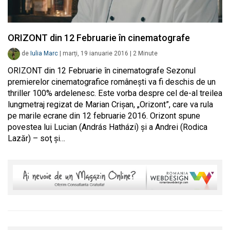
ORIZONT din 12 Februarie în cinematografe
de
Iulia Marc
|
marți, 19 ianuarie 2016
|
2
Minute
ORIZONT din 12 Februarie în cinematografe Sezonul
premierelor cinematografice românești va fi deschis de un
thriller 100% ardelenesc. Este vorba despre cel de-al treilea
lungmetraj regizat de Marian Crișan, „Orizont”, care va rula
pe marile ecrane din 12 februarie 2016. Orizont spune
povestea lui Lucian (András Hatházi) şi a Andrei (Rodica
Lazăr) – soţ şi…