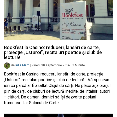
Bookfest la Casino: reduceri, lansări de carte,
proiecție „Usturoi”, recitaluri poetice și club de
lectură!
de
Iulia Marc
|
vineri, 30 septembrie 2016
|
2
Minute
Bookfest la Casino: reduceri, lansări de carte, proiecție
„Usturoi”, recitaluri poetice și club de lectură! Vă spuneam
ieri că parcă ar fi asaltat Clujul de cărți. Ne place așa orașul:
plin de cărți, de cluburi de lectură inedite, de întâlniri autori
– cititori. De oameni dornici să își dezvolte pasiuni
frumoase. Iar Salonul de Carte…