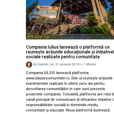
Compania Iulius lansează o platformă ce
reunește acțiunile educaționale și inițiative
sociale realizate pentru comunitate
de
Cosmin
|
joi, 31 ianuarie 2019
|
< 1
Minute
Compania IULIUS lansează platforma
www.iuliusincomunitate.ro. Site-ul reunește acțiunile 
evenimentele realizate în ultimii zece ani pentru
dezvoltarea comunităților în care sunt prezente
proiectele companiei. Totodată, platforma are rolul 
canal principal de comunicare al viitoarelor inițiative 
responsabilitate socială în domeniile mediu,
comunitate și educație. Noua platformă ilustrează