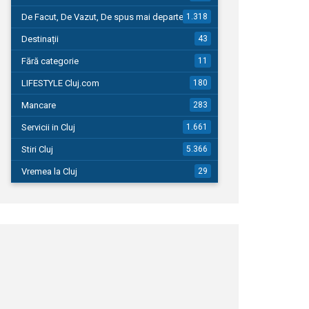
De Facut, De Vazut, De spus mai departe…
1.318
Destinații
43
Fără categorie
11
LIFESTYLE Cluj.com
180
Mancare
283
Servicii in Cluj
1.661
Stiri Cluj
5.366
Vremea la Cluj
29