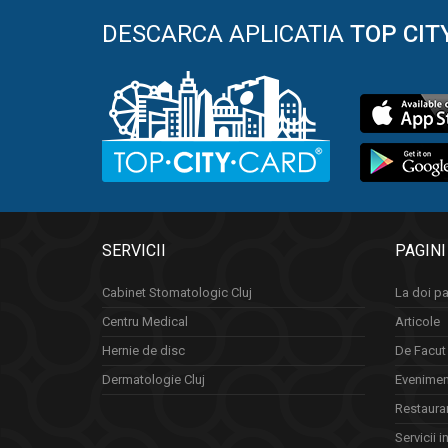
DESCARCA APLICATIA
TOP CIT
SERVICII
PAGINI
Cabinet Stomatologic Cluj
La doi pa
Centru Medical
Articole
Hernie de disc
De Facut 
Dermatologie Cluj
Eveniment
Restauran
Servicii i