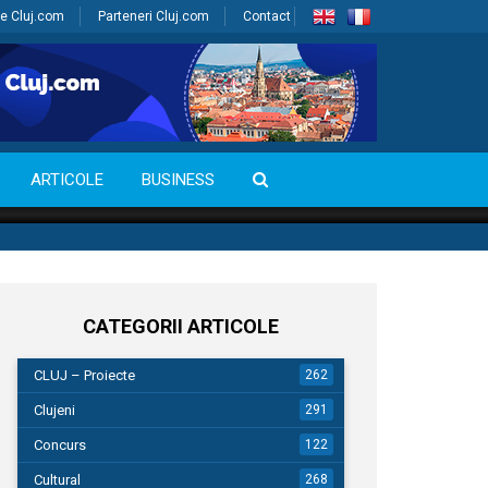
e Cluj.com
Parteneri Cluj.com
Contact
ARTICOLE
BUSINESS
CATEGORII ARTICOLE
CLUJ – Proiecte
262
Clujeni
291
Concurs
122
Cultural
268