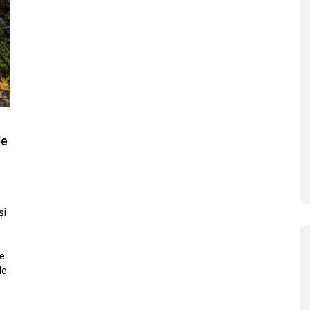
le
și
de
de