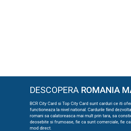
DESCOPERA
ROMANIA M
BCR City Card si Top City Card sunt carduri ce iti ofe
functioneaza la nivel national. Cardurile fiind dezvolt
romani sa calatoreasca mai mult prin tara, sa const
deosebite si frumoase, fie ca sunt comerciale, fie ca 
mod direct.