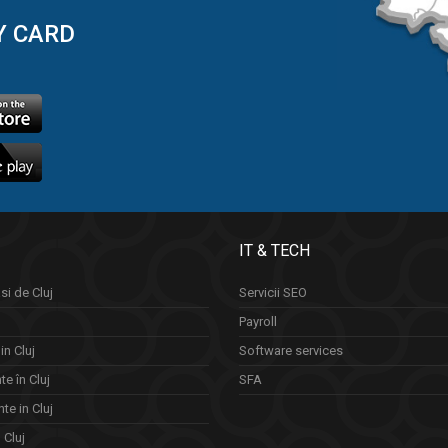
Y CARD
IT & TECH
si de Cluj
Servicii SEO
Payroll
in Cluj
Software services
e în Cluj
SFA
te in Cluj
n Cluj