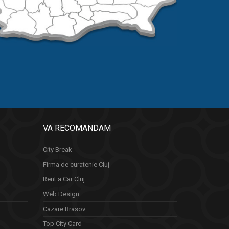
VA RECOMANDAM
City Break
Firma de curatenie Cluj
Rent a Car Cluj
Web Design
Cazare Brasov
Top City Card