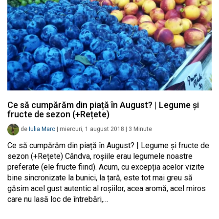
Ce să cumpărăm din piață în August? | Legume și
fructe de sezon (+Rețete)
de
Iulia Marc
|
miercuri, 1 august 2018
|
3
Minute
Ce să cumpărăm din piață în August? | Legume și fructe de
sezon (+Rețete) Cândva, roșiile erau legumele noastre
preferate (ele fructe fiind). Acum, cu excepția acelor vizite
bine sincronizate la bunici, la țară, este tot mai greu să
găsim acel gust autentic al roșiilor, acea aromă, acel miros
care nu lasă loc de întrebări,…