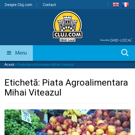
Despre Cluj.com
Contact
Menu
Acasă
»
Piata Agroalimentara Mihai Viteazul
Etichetă:
Piata Agroalimentara
Mihai Viteazul