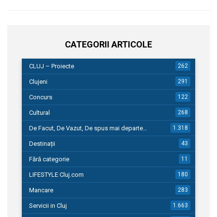
CATEGORII ARTICOLE
CLUJ – Proiecte
262
Clujeni
291
Concurs
122
Cultural
268
De Facut, De Vazut, De spus mai departe…
1.318
Destinații
43
Fără categorie
11
LIFESTYLE Cluj.com
180
Mancare
283
Servicii in Cluj
1.663