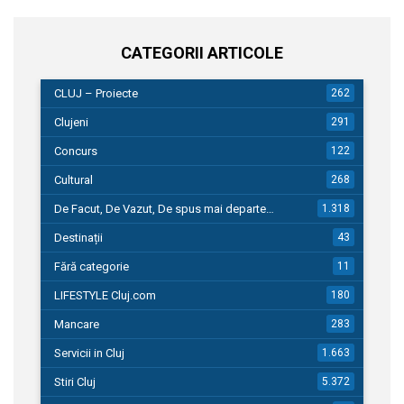
CATEGORII ARTICOLE
CLUJ – Proiecte
262
Clujeni
291
Concurs
122
Cultural
268
De Facut, De Vazut, De spus mai departe…
1.318
Destinații
43
Fără categorie
11
LIFESTYLE Cluj.com
180
Mancare
283
Servicii in Cluj
1.663
Stiri Cluj
5.372