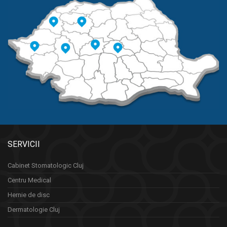
SERVICII
Cabinet Stomatologic Cluj
Centru Medical
Hernie de disc
Dermatologie Cluj