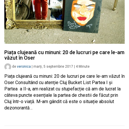
Piața clujeană cu minuni: 20 de lucruri pe care le-am
văzut în Oser
de
veronica
|
marți, 5 septembrie 2017
|
4
Minute
Piața clujeană cu minuni: 20 de lucruri pe care le-am văzut în
Oser Consultând cu atenție Cluj Bucket List Partea I și
Partea a II-a, am realizat cu stupefacție că am de lucrat la
câteva puncte esențiale la partea de chestii de făcut prin
Cluj într-o viață. M-am gândit că este o situație absolut
dezonorantă…